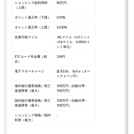
ショッピング総利用枠
80万円
（上限）
ポイント還元率（下限）
0.50%
ポイント還元率（上限）
10.00%
交換可能マイル
JALマイル（1ポイント
=0.6マイル、4,000ポイ
ント単位）
ETCカード年会費（税
524円
込）
電子マネーチャージ
楽天Edy、Suica（オー
トチャージ可）
海外旅行傷害保険／死亡
500万円（自動付帯：
後遺障害（最大）
500万円）
国内旅行傷害保険／死亡
500万円（自動付帯：
後遺障害（最大）
500万円）
ショッピング保険／国内
-
利用（最大）