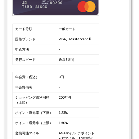
カード分類
一般カード
国際ブランド
VISA、Mastercard®
申込方法
-
発行スピード
通常3週間
年会費（税込）
0円
年会費備考
-
ショッピング総利用枠
200万円
（上限）
ポイント還元率（下限）
1.25%
ポイント還元率（上限）
1.50%
交換可能マイル
ANAマイル（1ポイント
=0.2マイル、1,500ポイ