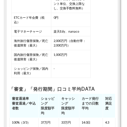
ント単位、交換上限な
し、交換手数料無料）
ETCカード年会費（税
0円
込）
電子マネーチャージ
楽天Edy、nanaco
海外旅行傷害保険／死亡
2,000万円（自動付帯：
後遺障害（最大）
2,000万円）
国内旅行傷害保険／死亡
1,000万円
後遺障害（最大）
ショッピング保険／国内
-
利用（最大）
「審査」「発行期間」口コミ平均DATA
審査通過率
ショッピ
キャッシ
カード発行
対応
審査通過／申込
ング
ング
までの日数
満足
者数
限度額平
限度額平
平均
度
均
均
100%（3/3）
37万円
33万円
14.0日
4.3