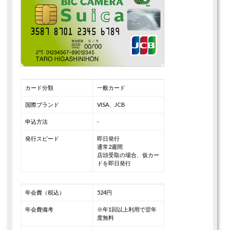
カード分類
一般カード
国際ブランド
VISA、JCB
申込方法
-
発行スピード
即日発行
通常2週間
店頭受取の場合、仮カー
ドを即日発行
年会費（税込）
524円
年会費備考
※年1回以上利用で翌年
度無料