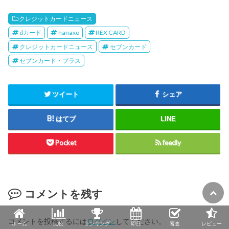
クレジットカードニュース
dカード
nanaxo
REX CARD
クレジットカードニュース
セブンカード
セブンカード・プラス
ツイート
シェア
はてブ
LINE
Pocket
feedly
コメントを残す
コメントを投稿するには
ログイン
してください。
ホーム
比較
ランキング
即日
審査
レビュー