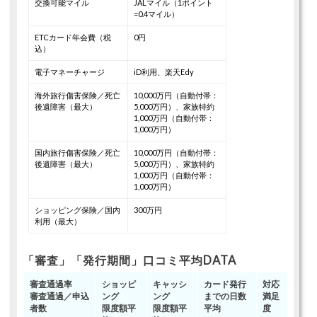
交換可能マイル
JALマイル（1ポイント
=0.4マイル）
ETCカード年会費（税
0円
込）
電子マネーチャージ
iD利用、楽天Edy
海外旅行傷害保険／死亡
10,000万円（自動付帯：
後遺障害（最大）
5,000万円）、家族特約
1,000万円（自動付帯：
1,000万円）
国内旅行傷害保険／死亡
10,000万円（自動付帯：
後遺障害（最大）
5,000万円）、家族特約
1,000万円（自動付帯：
1,000万円）
ショッピング保険／国内
300万円
利用（最大）
「審査」「発行期間」口コミ平均DATA
審査通過率
ショッピ
キャッシ
カード発行
対応
審査通過／申込
ング
ング
までの日数
満足
者数
限度額平
限度額平
平均
度