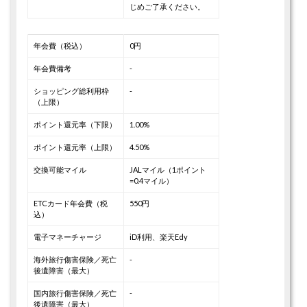
じめご了承ください。
年会費（税込）
0円
年会費備考
-
ショッピング総利用枠
-
（上限）
ポイント還元率（下限）
1.00%
ポイント還元率（上限）
4.50%
交換可能マイル
JALマイル（1ポイント
=0.4マイル）
ETCカード年会費（税
550円
込）
電子マネーチャージ
iD利用、楽天Edy
海外旅行傷害保険／死亡
-
後遺障害（最大）
国内旅行傷害保険／死亡
-
後遺障害（最大）