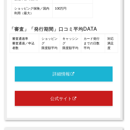
ショッピング保険／国内
100万円
利用（最大）
「審査」「発行期間」口コミ平均DATA
審査通過率
ショッピン
キャッシン
カード発行
対応
審査通過／申込
グ
グ
までの日数
満足
者数
限度額平均
限度額平均
平均
度
詳細情報
公式サイト