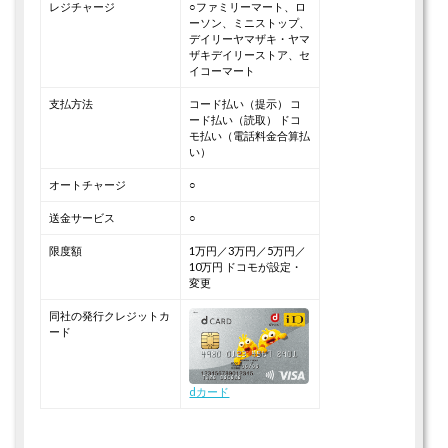
レジチャージ
○ファミリーマート、ロ
ーソン、ミニストップ、
デイリーヤマザキ・ヤマ
ザキデイリーストア、セ
イコーマート
支払方法
コード払い（提示）
コ
ード払い（読取）
ドコ
モ払い（電話料金合算払
い）
オートチャージ
○
送金サービス
○
限度額
1万円／3万円／5万円／
10万円
ドコモが設定・
変更
同社の発行クレジットカ
ード
dカード