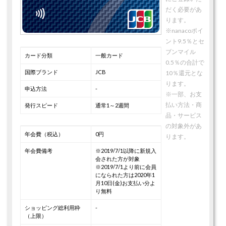
だく必要があ
ります。
※nanacoポイ
ント9.5％とセ
ブンマイル
カード分類
一般カード
0.5％の合計で
国際ブランド
JCB
10％還元とな
ります。
申込方法
-
※一部、お支
払い方法・商
発行スピード
通常1～2週間
品・サービス
の対象外があ
年会費（税込）
0円
ります。
年会費備考
※2019/7/1以降に新規入
会された方が対象
※2019/7/1より前に会員
になられた方は2020年1
月10日(金)お支払い分よ
り無料
ショッピング総利用枠
-
（上限）