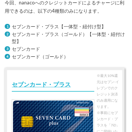
今回、nanacoへのクレジットカードによるチャージに利
用できるのは、以下の4種類のみになります。
セブンカード・プラス【一体型・紐付け型】
セブンカード・プラス（ゴールド）【一体型・紐付け
型】
セブンカード
セブンカード（ゴールド）
※最大10%還
元はセブン-イ
セブンカード・プラス
レブンでのク
レジット決済
のみ適用にな
ります。
※事前にセブ
ンカード・プ
ラスを「7iD」
にご登録いた