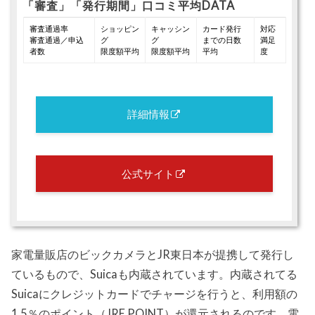
「審査」「発行期間」口コミ平均DATA
審査通過率
ショッピン
キャッシン
カード発行
対応
審査通過／申込
グ
グ
までの日数
満足
者数
限度額平均
限度額平均
平均
度
詳細情報
公式サイト
家電量販店のビックカメラとJR東日本が提携して発行し
ているもので、Suicaも内蔵されています。内蔵されてる
Suicaにクレジットカードでチャージを行うと、利用額の
1.5％のポイント（JRE POINT）が還元されるのです。電