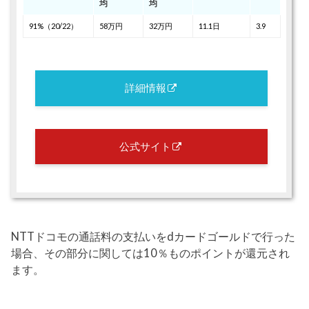
均
均
91%（20/22）
58万円
32万円
11.1日
3.9
詳細情報
公式サイト
NTTドコモの通話料の支払いをdカードゴールドで行った
場合、その部分に関しては10％ものポイントが還元され
ます。