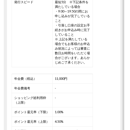
発行スピード
最短5分 ※下記条件を
満たしている場合
・9:00～19:50の間にお
申し込みが完了している
こと
・引落し口座の設定お手
続きがお申込み時に完了
していること
※ 上記を満たしている
場合でもお客様のお申込
み状況によっては審査に
数日お時間をいただく場
合がございます。あらか
じめご了承ください。
年会費（税込）
11,000円
年会費備考
-
ショッピング総利用枠
-
（上限）
ポイント還元率（下限）
1.00%
ポイント還元率（上限）
4.50%