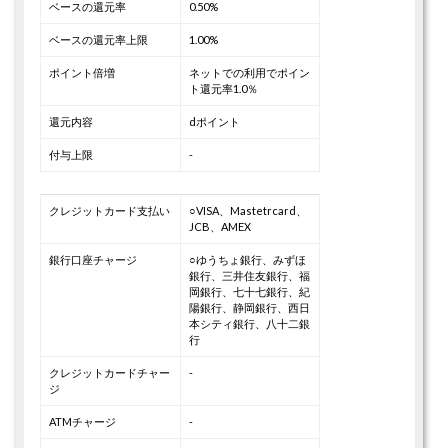
ベースの還元率
0.50%
ベースの還元率上限
1.00%
ポイント倍増
ネットでの利用でポイン
ト還元率1.0％
還元内容
dポイント
付与上限
-
クレジットカード支払い
○VISA、Mastetrcard、
JCB、AMEX
銀行口座チャージ
○ゆうちょ銀行、みずほ
銀行、三井住友銀行、福
岡銀行、七十七銀行、紀
陽銀行、静岡銀行、西日
本シティ銀行、八十二銀
行
クレジットカードチャー
-
ジ
ATMチャージ
-