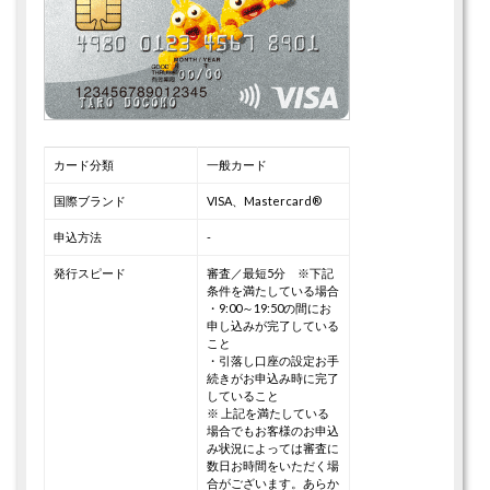
カード分類
一般カード
国際ブランド
VISA、Mastercard®
申込方法
-
発行スピード
審査／最短5分 ※下記
条件を満たしている場合
・9:00～19:50の間にお
申し込みが完了している
こと
・引落し口座の設定お手
続きがお申込み時に完了
していること
※ 上記を満たしている
場合でもお客様のお申込
み状況によっては審査に
数日お時間をいただく場
合がございます。あらか