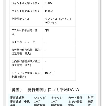
ポイント還元率（下限）
0.50%
ポイント還元率（上限）
11.00%
交換可能マイル
ANAマイル（1ポイント
=0.5マイル）
ETCカード年会費（税
0円
込）
電子マネーチャージ
-
海外旅行傷害保険／死亡
-
後遺障害（最大）
国内旅行傷害保険／死亡
-
後遺障害（最大）
ショッピング保険／国内
100万円
利用（最大）
「審査」「発行期間」口コミ平均DATA
審査通過率
ショッピ
キャッシ
カード発行
対応
審査通過／申込
ング
ング
までの日数
満足
者数
限度額平
限度額平
平均
度