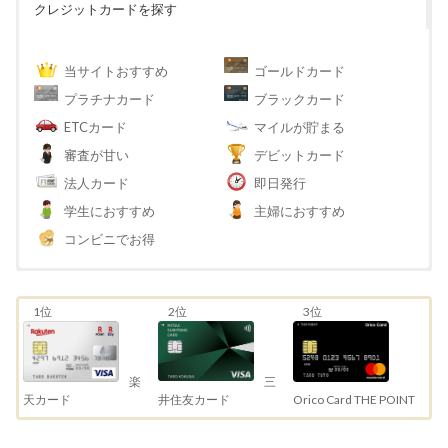
クレジットカードを探す
当サイトおすすめ
ゴールドカード
プラチナカード
ブラックカード
ETCカード
マイルが貯まる
審査が甘い
デビットカード
法人カード
即日発行
学生におすすめ
主婦におすすめ
コンビニでお得
1位
2位
3位
三
楽
井住友カード
天カード
Orico Card THE POINT