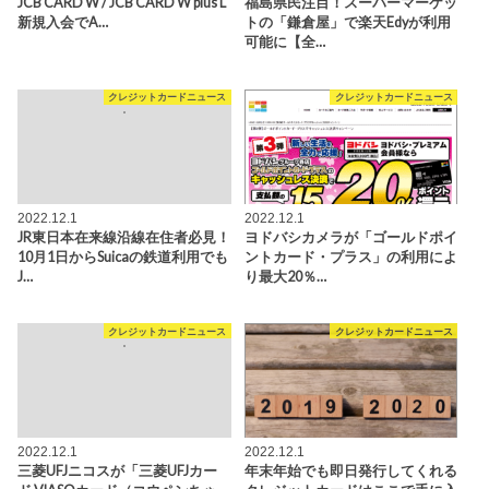
JCB CARD W / JCB CARD W plus L
福島県民注目！スーパーマーケッ
新規入会でA…
トの「鎌倉屋」で楽天Edyが利用
可能に【全…
クレジットカードニュース
クレジットカードニュース
2022.12.1
2022.12.1
JR東日本在来線沿線在住者必見！
ヨドバシカメラが「ゴールドポイ
10月1日からSuicaの鉄道利用でも
ントカード・プラス」の利用によ
J…
り最大20％…
クレジットカードニュース
クレジットカードニュース
2022.12.1
2022.12.1
三菱UFJニコスが「三菱UFJカー
年末年始でも即日発行してくれる