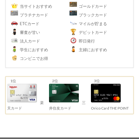
当サイトおすすめ
ゴールドカード
プラチナカード
ブラックカード
ETCカード
マイルが貯まる
審査が甘い
デビットカード
法人カード
即日発行
学生におすすめ
主婦におすすめ
コンビニでお得
1位
2位
3位
三
楽
井住友カード
天カード
Orico Card THE POINT