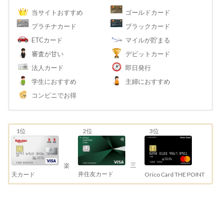
当サイトおすすめ
ゴールドカード
プラチナカード
ブラックカード
ETCカード
マイルが貯まる
審査が甘い
デビットカード
法人カード
即日発行
学生におすすめ
主婦におすすめ
コンビニでお得
1位
2位
3位
三
楽
井住友カード
天カード
Orico Card THE POINT