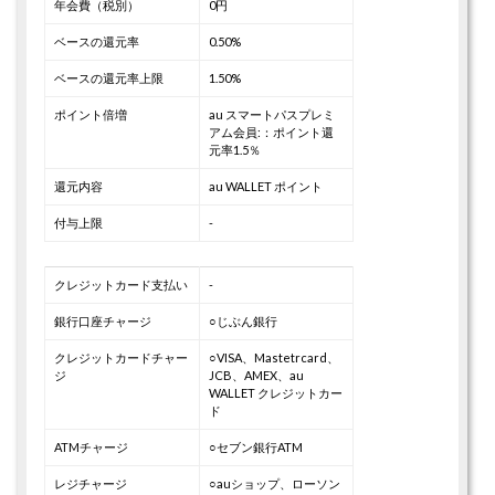
年会費（税別）
0円
ベースの還元率
0.50%
ベースの還元率上限
1.50%
ポイント倍増
au スマートパスプレミ
アム会員:：ポイント還
元率1.5％
還元内容
au WALLET ポイント
付与上限
-
クレジットカード支払い
-
銀行口座チャージ
○じぶん銀行
クレジットカードチャー
○VISA、Mastetrcard、
ジ
JCB、AMEX、au
WALLET クレジットカー
ド
ATMチャージ
○セブン銀行ATM
レジチャージ
○auショップ、ローソン