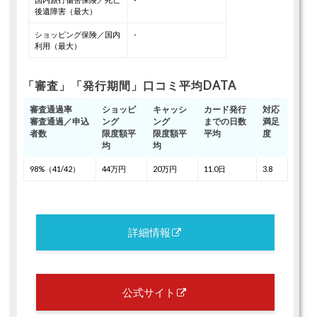
後遺障害（最大）
ショッピング保険／国内
-
利用（最大）
「審査」「発行期間」口コミ平均DATA
審査通過率
ショッピ
キャッシ
カード発行
対応
審査通過／申込
ング
ング
までの日数
満足
者数
限度額平
限度額平
平均
度
均
均
98%（41/42）
44万円
20万円
11.0日
3.8
詳細情報
公式サイト