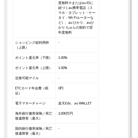
度無料
※またはau IDに
紐づくau携帯電話（ス
マホ・タブレット・ケー
タイ・Wi-Fiルーターな
ど）、au ひかり、auひ
かり ちゅらの契約で翌
年度無料
ショッピング総利用枠
-
（上限）
ポイント還元率（下限）
1.00%
ポイント還元率（上限）
1.00%
交換可能マイル
-
ETCカード年会費（税
0円
込）
電子マネーチャージ
楽天Edy、au WALLET
海外旅行傷害保険／死亡
2,000万円
後遺障害（最大）
国内旅行傷害保険／死亡
-
後遺障害（最大）