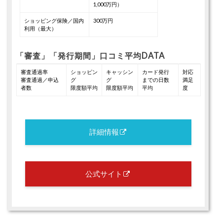
1,000万円）
ショッピング保険／国内
300万円
利用（最大）
「審査」「発行期間」口コミ平均DATA
審査通過率
ショッピン
キャッシン
カード発行
対応
審査通過／申込
グ
グ
までの日数
満足
者数
限度額平均
限度額平均
平均
度
詳細情報
公式サイト