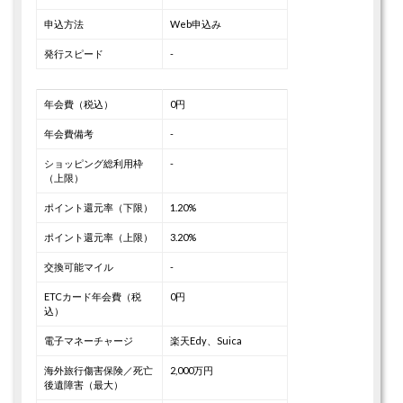
申込方法
Web申込み
発行スピード
-
年会費（税込）
0円
年会費備考
-
ショッピング総利用枠
-
（上限）
ポイント還元率（下限）
1.20%
ポイント還元率（上限）
3.20%
交換可能マイル
-
ETCカード年会費（税
0円
込）
電子マネーチャージ
楽天Edy、Suica
海外旅行傷害保険／死亡
2,000万円
後遺障害（最大）