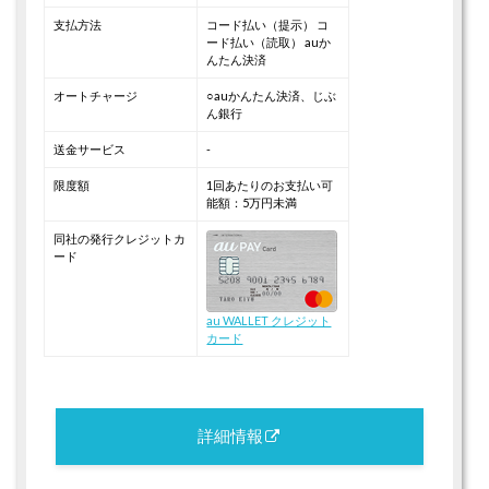
支払方法
コード払い（提示）
コ
ード払い（読取）
auか
んたん決済
オートチャージ
○auかんたん決済、じぶ
ん銀行
送金サービス
-
限度額
1回あたりのお支払い可
能額：5万円未満
同社の発行クレジットカ
ード
au WALLET クレジット
カード
詳細情報