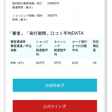
国内旅行傷害保険／死亡
2,000万円
後遺障害（最大）
ショッピング保険／国内
200万円
利用（最大）
「審査」「発行期間」口コミ平均DATA
審査通過率
ショッピ
キャッシ
カード発行
対応
審査通過／申込
ング
ング
までの日数
満足
者数
限度額平
限度額平
平均
度
均
均
80%（4/5）
46万円
4万円
8.2日
3.8
詳細情報
公式サイト