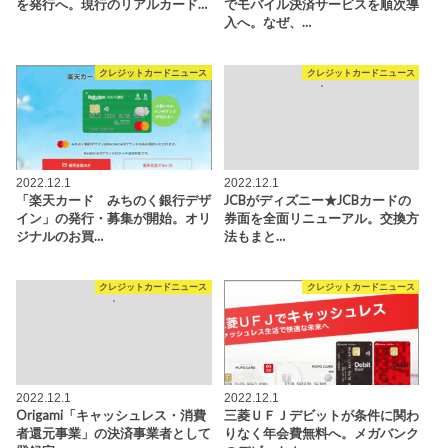
を発行へ。現行のリアルカード…
でモバイル決済サービスを順次導
入へ。なぜ、…
クレジットカードニュース
クレジットカードニュース
2022.12.1
2022.12.1
「楽天カード みちのく銀行デザ
JCBがディズニー★JCBカードの
イン」の発行・募集が開始。オリ
券面を全面リニューアル。交換方
ジナルのお買…
法もまと…
クレジットカードニュース
クレジットカードニュース
2022.12.1
2022.12.1
Origami「キャッシュレス・消費
三菱ＵＦＪデビットが条件に関わ
者還元事業」の決済事業者として
りなく年会費無料へ。メガバンク