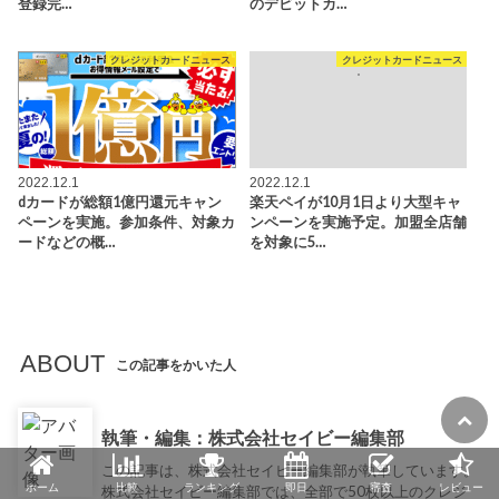
登録完…
のデビットカ…
クレジットカードニュース
クレジットカードニュース
2022.12.1
2022.12.1
dカードが総額1億円還元キャン
楽天ペイが10月1日より大型キャ
ペーンを実施。参加条件、対象カ
ンペーンを実施予定。加盟全店舗
ードなどの概…
を対象に5…
ABOUT
この記事をかいた人
執筆・編集：株式会社セイビー編集部
この記事は、株式会社セイビー編集部が執筆しています。
ホーム
比較
ランキング
即日
審査
レビュー
株式会社セイビー編集部では、全部で50枚以上のクレジ