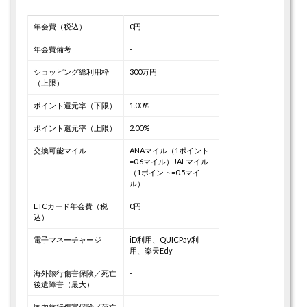
年会費（税込）
0円
年会費備考
-
ショッピング総利用枠
300万円
（上限）
ポイント還元率（下限）
1.00%
ポイント還元率（上限）
2.00%
交換可能マイル
ANAマイル（1ポイント
=0.6マイル）
JALマイル
（1ポイント=0.5マイ
ル）
ETCカード年会費（税
0円
込）
電子マネーチャージ
iD利用、QUICPay利
用、楽天Edy
海外旅行傷害保険／死亡
-
後遺障害（最大）
国内旅行傷害保険／死亡
-