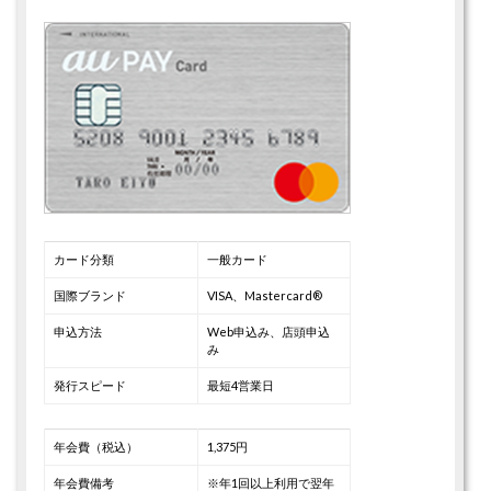
カード分類
一般カード
国際ブランド
VISA、Mastercard®
申込方法
Web申込み、店頭申込
み
発行スピード
最短4営業日
年会費（税込）
1,375円
年会費備考
※年1回以上利用で翌年