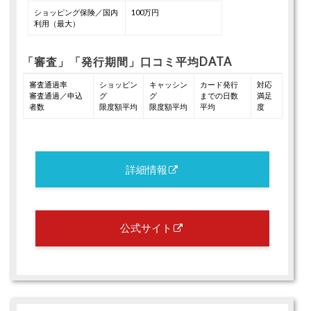
ショッピング保険／国内
100万円
利用（最大）
「審査」「発行期間」口コミ平均DATA
審査通過率
ショッピン
キャッシン
カード発行
対応
審査通過／申込
グ
グ
までの日数
満足
者数
限度額平均
限度額平均
平均
度
詳細情報
公式サイト