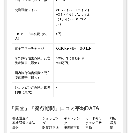
交換可能マイル
ANAマイル（1ポイント
=0.5マイル）
JALマイル
（1ポイント=0.5マイ
ル）
ETCカード年会費（税
0円
込）
電子マネーチャージ
QUICPay利用、楽天Edy
海外旅行傷害保険／死亡
500万円（自動付帯：
後遺障害（最大）
500万円）
国内旅行傷害保険／死亡
-
後遺障害（最大）
ショッピング保険／国内
-
利用（最大）
「審査」「発行期間」口コミ平均DATA
審査通過率
ショッピン
キャッシン
カード発行
対応
審査通過／申込
グ
グ
までの日数
満足
者数
限度額平均
限度額平均
平均
度