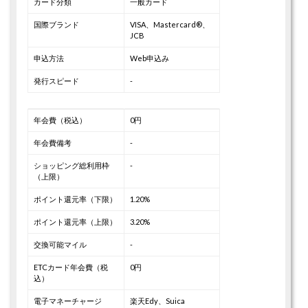
カード分類
一般カード
国際ブランド
VISA、Mastercard®、
JCB
申込方法
Web申込み
発行スピード
-
年会費（税込）
0円
年会費備考
-
ショッピング総利用枠
-
（上限）
ポイント還元率（下限）
1.20%
ポイント還元率（上限）
3.20%
交換可能マイル
-
ETCカード年会費（税
0円
込）
電子マネーチャージ
楽天Edy、Suica