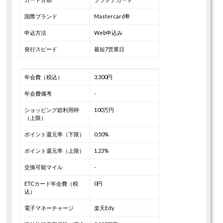
国際ブランド
Mastercard®
申込方法
Web申込み
発行スピード
最短7営業日
年会費（税込）
3,300円
年会費備考
-
ショッピング総利用枠
100万円
（上限）
ポイント還元率（下限）
0.50%
ポイント還元率（上限）
1.23%
交換可能マイル
-
ETCカード年会費（税
0円
込）
電子マネーチャージ
楽天Edy