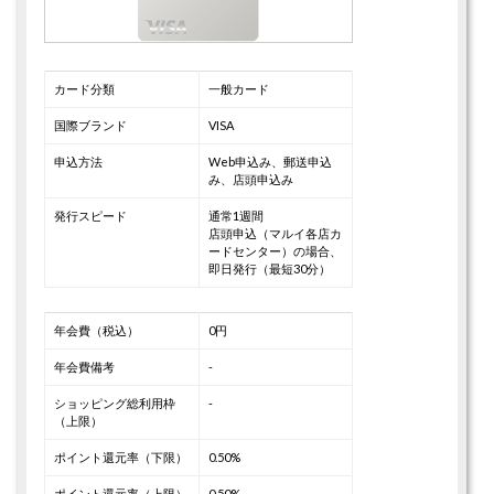
カード分類
一般カード
国際ブランド
VISA
申込方法
Web申込み、郵送申込
み、店頭申込み
発行スピード
通常1週間
店頭申込（マルイ各店カ
ードセンター）の場合、
即日発行（最短30分）
年会費（税込）
0円
年会費備考
-
ショッピング総利用枠
-
（上限）
ポイント還元率（下限）
0.50%
ポイント還元率（上限）
0.50%