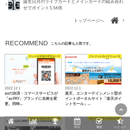
誕生日月のライフカードとメインカードの組み合わ
せでポイント1.56倍
トップページへ
RECOMMEND
こちらの記事も人気です。
クレジットカードニュース
クレジットカードニュース
2022.12.1
2022.12.1
auの決済・コマースサービスが
楽天、エンターテインメント型ポ
「au PAY」ブランドに名称を変
イントポータルサイト「楽天ポイ
更。同時…
ントモール」…
クレジットカードニュース
クレジットカードニュース
ホーム
比較
ランキング
即日
審査
レビュー