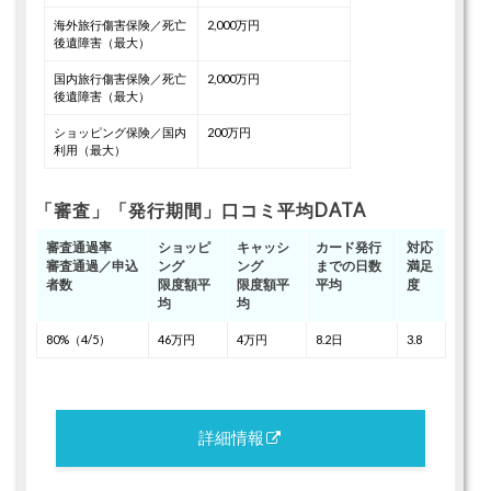
海外旅行傷害保険／死亡
2,000万円
後遺障害（最大）
国内旅行傷害保険／死亡
2,000万円
後遺障害（最大）
ショッピング保険／国内
200万円
利用（最大）
「審査」「発行期間」口コミ平均DATA
審査通過率
ショッピ
キャッシ
カード発行
対応
審査通過／申込
ング
ング
までの日数
満足
者数
限度額平
限度額平
平均
度
均
均
80%（4/5）
46万円
4万円
8.2日
3.8
詳細情報