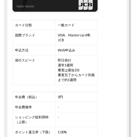
カード分類
一般カード
国際ブランド
VISA、Mastercard®、
JCB
申込方法
Web申込み
発行スピード
即日発行
通常1週間
審査は最短2分
審査完了からカード到着
まで約1週間
年会費（税込）
0円
年会費備考
-
ショッピング総利用枠
-
（上限）
ポイント還元率（下限）
1.00%