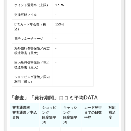
ポイント還元率（上限）
1.50%
交換可能マイル
-
ETCカード年会費（税
550円
込）
電子マネーチャージ
-
海外旅行傷害保険／死亡
-
後遺障害（最大）
国内旅行傷害保険／死亡
-
後遺障害（最大）
ショッピング保険／国内
-
利用（最大）
「審査」「発行期間」口コミ平均DATA
審査通過率
ショッピ
キャッシ
カード発行
対応
審査通過／申込
ング
ング
までの日数
満足
者数
限度額平
限度額平
平均
度
均
均