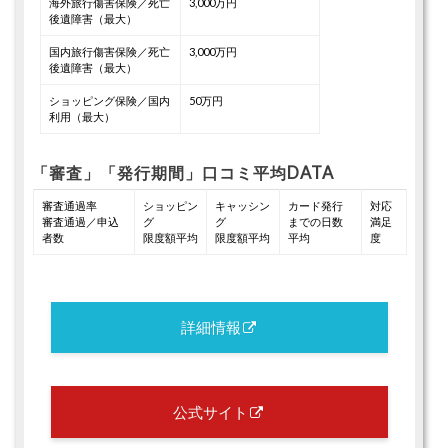
海外旅行傷害保険／死亡
3,000万円
後遺障害（最大）
国内旅行傷害保険／死亡
3,000万円
後遺障害（最大）
ショッピング保険／国内
50万円
利用（最大）
「審査」「発行期間」口コミ平均DATA
審査通過率
ショッピン
キャッシン
カード発行
対応
審査通過／申込
グ
グ
までの日数
満足
者数
限度額平均
限度額平均
平均
度
詳細情報
公式サイト