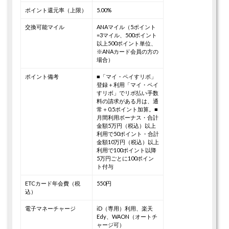
ポイント還元率（上限）
5.00%
交換可能マイル
ANAマイル（5ポイント
=3マイル、500ポイント
以上500ポイント単位、
※ANAカード会員の方の
場合）
ポイント備考
■「マイ・ペイすリボ」
登録＋利用
「マイ・ペイ
すリボ」でリボ払い手数
料の請求がある月は、通
常＋0.5ポイント加算。
■
月間利用ボーナス
・合計
金額5万円（税込）以上
利用で50ポイント
・合計
金額10万円（税込）以上
利用で100ポイント
以降
5万円ごとに100ポイン
ト付与
ETCカード年会費（税
550円
込）
電子マネーチャージ
iD（専用）利用、楽天
Edy、WAON（オートチ
ャージ可）