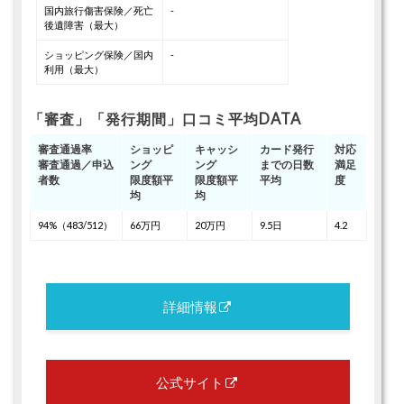
国内旅行傷害保険／死亡
-
後遺障害（最大）
ショッピング保険／国内
-
利用（最大）
「審査」「発行期間」口コミ平均DATA
審査通過率
ショッピ
キャッシ
カード発行
対応
審査通過／申込
ング
ング
までの日数
満足
者数
限度額平
限度額平
平均
度
均
均
94%（483/512）
66万円
20万円
9.5日
4.2
詳細情報
公式サイト