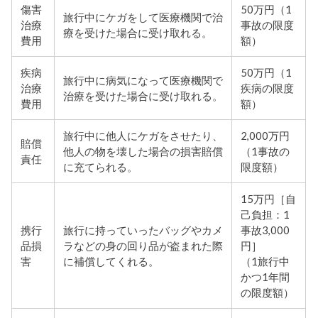
傷害
50万円（1
旅行中にケガをして医療機関で治
治療
事故の限度
療を受けた場合に受け取れる。
費用
額）
疾病
50万円（1
旅行中に病気になって医療機関で
治療
疾病の限度
治療を受けた場合に受け取れる。
費用
額）
旅行中に他人にケガをさせたり、
2,000万円
賠償
他人の物を壊した場合の損害賠償
（1事故の
責任
に充てられる。
限度額）
15万円［自
己負担：1
携行
旅行に持っていったバッグやカメ
事故3,000
品損
ラなどの身の回り品が盗まれた際
円］
害
に補償してくれる。
（1旅行中
かつ1年間
の限度額）