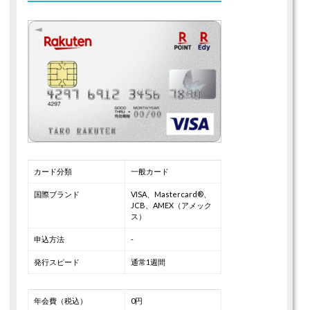
カード分類
一般カード
国際ブランド
VISA、Mastercard®、
JCB、AMEX（アメック
ス）
申込方法
-
発行スピード
通常1週間
年会費（税込）
0円