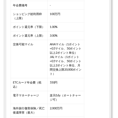
年会費備考
-
ショッピング総利用枠
100万円
（上限）
ポイント還元率（下限）
1.00%
ポイント還元率（上限）
3.00%
交換可能マイル
ANAマイル（1ポイント
=0.5マイル、50ポイント
以上2ポイント単位）
JALマイル（1ポイント
=0.5マイル、50ポイント
以上2ポイント単位、月
間交換上限20,000ポイン
ト）
ETCカード年会費（税
550円
込）
電子マネーチャージ
楽天Edy（オートチャー
ジ可）
海外旅行傷害保険／死亡
2,000万円
後遺障害（最大）