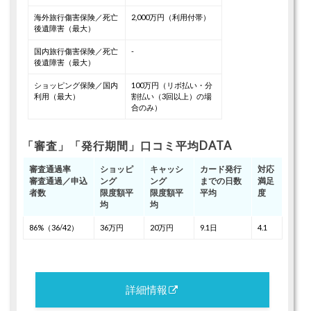
海外旅行傷害保険／死亡
2,000万円（利用付帯）
後遺障害（最大）
国内旅行傷害保険／死亡
-
後遺障害（最大）
ショッピング保険／国内
100万円（リボ払い・分
利用（最大）
割払い（3回以上）の場
合のみ）
「審査」「発行期間」口コミ平均DATA
審査通過率
ショッピ
キャッシ
カード発行
対応
審査通過／申込
ング
ング
までの日数
満足
者数
限度額平
限度額平
平均
度
均
均
86%（36/42）
36万円
20万円
9.1日
4.1
詳細情報