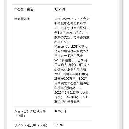
年会費（税込）
1,375円
年会費備考
※インターネット入会で
初年度年会費無料
※マ
イ・ペイすリボの登録＋
年1回以上のリボ払い手
数料の支払いで年会費無
料
※VISA・
MasterCard2枚お申し
込みの場合は年会費275
円
※カード利用代金
WEB明細書サービス利
用＆過去1年間に6回以上
の請求があると年会費
550円割引
※年間利用合
計額が100万円～300万
円未満で年会費半額
※初
年度年会費無料（～
2023年3月31日申し込み
分迄）
※年300万円以上
利用で翌年度無料
ショッピング総利用枠
100万円
（上限）
ポイント還元率（下限）
0.50%