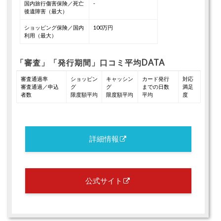
国内旅行傷害保険／死亡
-
後遺障害（最大）
ショッピング保険／国内
100万円
利用（最大）
「審査」「発行期間」口コミ平均DATA
審査通過率
ショッピン
キャッシン
カード発行
対応
審査通過／申込
グ
グ
までの日数
満足
者数
限度額平均
限度額平均
平均
度
詳細情報
公式サイト