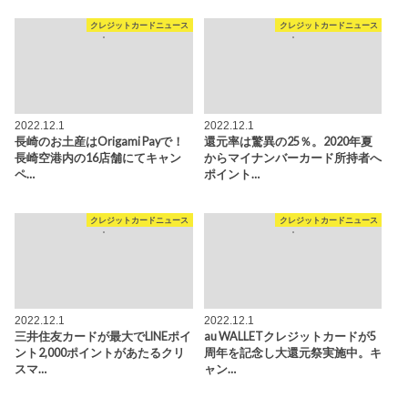
クレジットカードニュース
クレジットカードニュース
2022.12.1
2022.12.1
長崎のお土産はOrigami Payで！
還元率は驚異の25％。2020年夏
長崎空港内の16店舗にてキャン
からマイナンバーカード所持者へ
ペ…
ポイント…
クレジットカードニュース
クレジットカードニュース
2022.12.1
2022.12.1
三井住友カードが最大でLINEポイ
au WALLETクレジットカードが5
ント2,000ポイントがあたるクリ
周年を記念し大還元祭実施中。キ
スマ…
ャン…