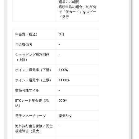
通常2～3週間
店頭申込の場合、約30分
で「仮カード」をスピー
ド発行
年会費（税込）
0円
年会費備考
-
ショッピング総利用枠
-
（上限）
ポイント還元率（下限）
1.00%
ポイント還元率（上限）
11.00%
交換可能マイル
-
ETCカード年会費（税
550円
込）
電子マネーチャージ
楽天Edy
海外旅行傷害保険／死亡
-
後遺障害（最大）