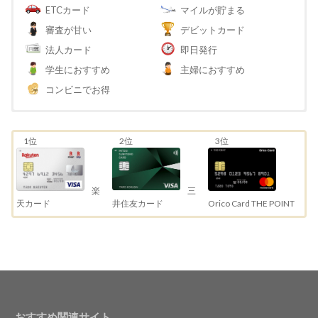
ETCカード
マイルが貯まる
審査が甘い
デビットカード
法人カード
即日発行
学生におすすめ
主婦におすすめ
コンビニでお得
1位
2位
3位
三
楽
井住友カード
天カード
Orico Card THE POINT
おすすめ関連サイト