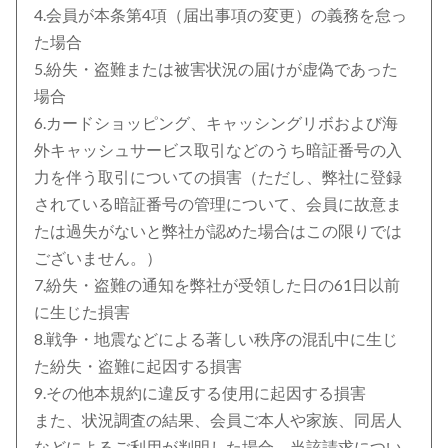
4.会員が本条第4項（届出事項の変更）の義務を怠っ
た場合
5.紛失・盗難または被害状況の届けが虚偽であった
場合
6.カードショッピング、キャッシングリボおよび海
外キャッシュサービス取引などのうち暗証番号の入
力を伴う取引についての損害（ただし、弊社に登録
されている暗証番号の管理について、会員に故意ま
たは過失がないと弊社が認めた場合はこの限りでは
ございません。）
7.紛失・盗難の通知を弊社が受領した日の61日以前
に生じた損害
8.戦争・地震などによる著しい秩序の混乱中に生じ
た紛失・盗難に起因する損害
9.その他本規約に違反する使用に起因する損害
また、状況調査の結果、会員ご本人や家族、同居人
などによるご利用が判明した場合、当該請求につい