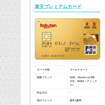
楽天プレミアムカード
カード分類
ゴールドカード
国際ブランド
VISA、Mastercard®、
JCB、AMEX（アメック
ス）
申込方法
-
発行スピード
通常1週間