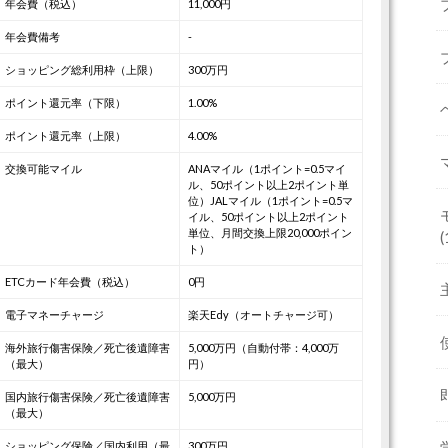
年会費（税込）
11,000円
年会費備考
-
ショッピング総利用枠（上限）
300万円
ポイント還元率（下限）
1.00%
ポイント還元率（上限）
4.00%
交換可能マイル
ANAマイル（1ポイント=0.5マイ
ル、50ポイント以上2ポイント単
位）
JALマイル（1ポイント=0.5マ
イル、50ポイント以上2ポイント
単位、月間交換上限20,000ポイン
(
ト）
ETCカード年会費（税込）
0円
電子マネーチャージ
楽天Edy（オートチャージ可）
海外旅行傷害保険／死亡後遺障害
5,000万円（自動付帯：4,000万
（最大）
円）
国内旅行傷害保険／死亡後遺障害
5,000万円
（最大）
ショッピング保険／国内利用（最
300万円