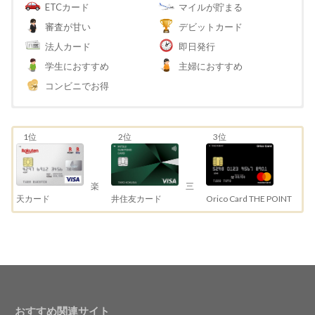
ETCカード
マイルが貯まる
審査が甘い
デビットカード
法人カード
即日発行
学生におすすめ
主婦におすすめ
コンビニでお得
1位
2位
3位
三
楽
井住友カード
天カード
Orico Card THE POINT
おすすめ関連サイト