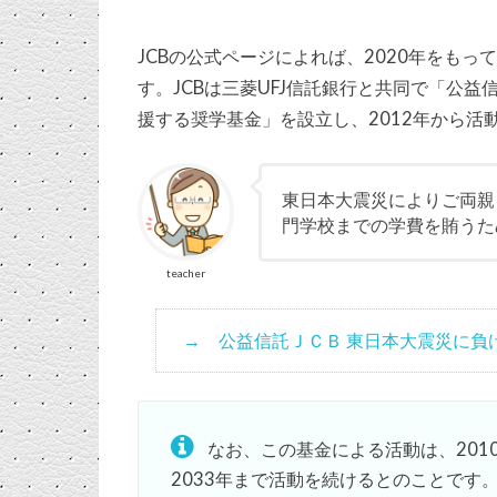
JCBの公式ページによれば、2020年をも
す。JCBは三菱UFJ信託銀行と共同で「公
援する奨学基金」を設立し、2012年から活
東日本大震災によりご両親
門学校までの学費を賄うた
teacher
公益信託ＪＣＢ 東日本大震災に負
なお、この基金による活動は、20
2033年まで活動を続けるとのことです