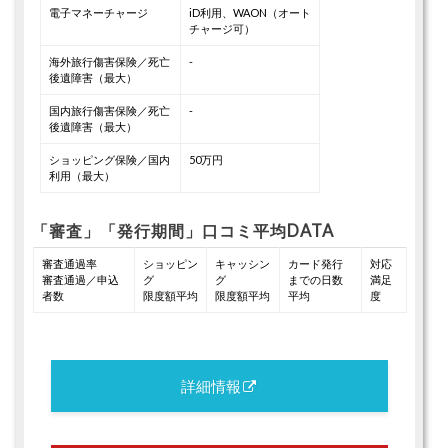
電子マネーチャージ
iD利用、WAON（オート
チャージ可）
海外旅行傷害保険／死亡
-
後遺障害（最大）
国内旅行傷害保険／死亡
-
後遺障害（最大）
ショッピング保険／国内
50万円
利用（最大）
「審査」「発行期間」口コミ平均DATA
審査通過率
ショッピン
キャッシン
カード発行
対応
審査通過／申込
グ
グ
までの日数
満足
者数
限度額平均
限度額平均
平均
度
詳細情報