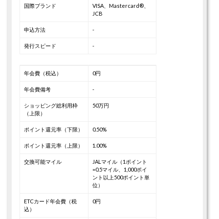
国際ブランド
VISA、Mastercard®、
JCB
申込方法
-
発行スピード
-
年会費（税込）
0円
年会費備考
-
ショッピング総利用枠
50万円
（上限）
ポイント還元率（下限）
0.50%
ポイント還元率（上限）
1.00%
交換可能マイル
JALマイル（1ポイント
=0.5マイル、1,000ポイ
ント以上500ポイント単
位）
ETCカード年会費（税
0円
込）