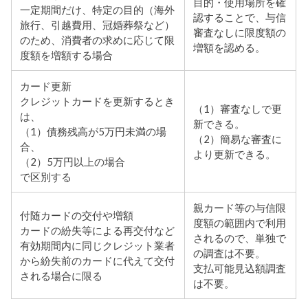
目的・使用場所を確
一定期間だけ、特定の目的（海外
認することで、与信
旅行、引越費用、冠婚葬祭など）
審査なしに限度額の
のため、消費者の求めに応じて限
増額を認める。
度額を増額する場合
カード更新
クレジットカードを更新するとき
（1）審査なしで更
は、
新できる。
（1）債務残高が5万円未満の場
（2）簡易な審査に
合、
より更新できる。
（2）5万円以上の場合
で区別する
親カード等の与信限
付随カードの交付や増額
度額の範囲内で利用
カードの紛失等による再交付など
されるので、単独で
有効期間内に同じクレジット業者
の調査は不要。
から紛失前のカードに代えて交付
支払可能見込額調査
される場合に限る
は不要。