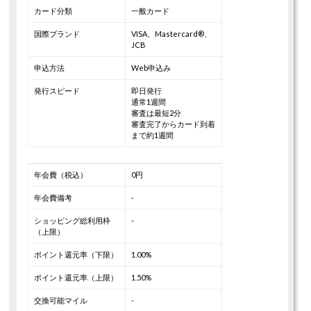
カード分類
一般カード
国際ブランド
VISA、Mastercard®、
JCB
申込方法
Web申込み
発行スピード
即日発行
通常1週間
審査は最短2分
審査完了からカード到着
まで約1週間
年会費（税込）
0円
年会費備考
-
ショッピング総利用枠
-
（上限）
ポイント還元率（下限）
1.00%
ポイント還元率（上限）
1.50%
交換可能マイル
-