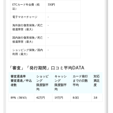
ETCカード年会費（税
550円
込）
電子マネーチャージ
-
海外旅行傷害保険／死亡
-
後遺障害（最大）
国内旅行傷害保険／死亡
-
後遺障害（最大）
ショッピング保険／国内
-
利用（最大）
「審査」「発行期間」口コミ平均DATA
審査通過率
ショッピ
キャッシ
カード発行
対応
審査通過／申込
ング
ング
までの日数
満足
者数
限度額平
限度額平
平均
度
均
均
89%（58/65）
42万円
19万円
8.0日
3.8