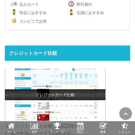
法人カード
即日発行
学生におすすめ
主婦におすすめ
コンビニでお得
クレジットカード比較
クレジットカード比較。2023年発
ホーム
比較
ランキング
即日
審査
レビュー
行済の全法人カード500枚を比