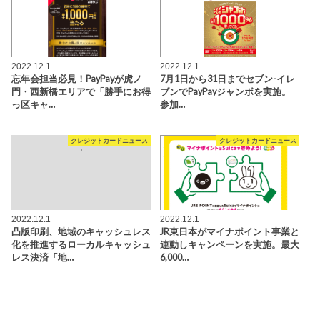
2022.12.1
2022.12.1
忘年会担当必見！PayPayが虎ノ
7月1日から31日までセブン-イレ
門・西新橋エリアで「勝手にお得
ブンでPayPayジャンボを実施。
っ区キャ…
参加…
クレジットカードニュース
クレジットカードニュース
2022.12.1
2022.12.1
凸版印刷、地域のキャッシュレス
JR東日本がマイナポイント事業と
化を推進するローカルキャッシュ
連動しキャンペーンを実施。最大
レス決済「地…
6,000…