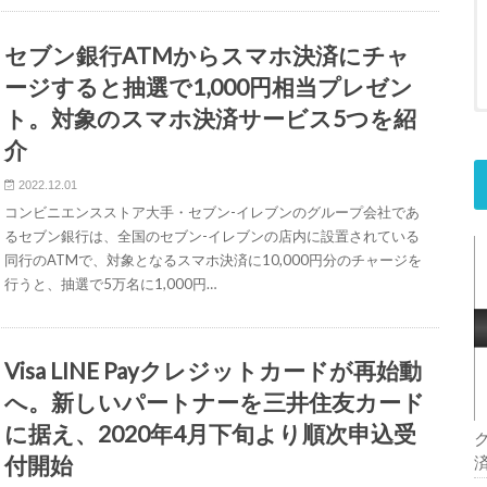
セブン銀行ATMからスマホ決済にチャ
ージすると抽選で1,000円相当プレゼン
ト。対象のスマホ決済サービス5つを紹
介
2022.12.01
コンビニエンスストア大手・セブン-イレブンのグループ会社であ
るセブン銀行は、全国のセブン-イレブンの店内に設置されている
同行のATMで、対象となるスマホ決済に10,000円分のチャージを
行うと、抽選で5万名に1,000円…
Visa LINE Payクレジットカードが再始動
へ。新しいパートナーを三井住友カード
に据え、2020年4月下旬より順次申込受
付開始