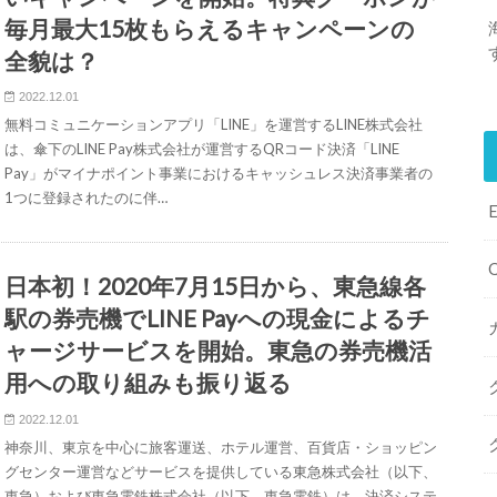
毎月最大15枚もらえるキャンペーンの
全貌は？
2022.12.01
無料コミュニケーションアプリ「LINE」を運営するLINE株式会社
は、傘下のLINE Pay株式会社が運営するQRコード決済「LINE
Pay」がマイナポイント事業におけるキャッシュレス決済事業者の
1つに登録されたのに伴…
日本初！2020年7月15日から、東急線各
駅の券売機でLINE Payへの現金によるチ
ャージサービスを開始。東急の券売機活
用への取り組みも振り返る
2022.12.01
神奈川、東京を中心に旅客運送、ホテル運営、百貨店・ショッピン
グセンター運営などサービスを提供している東急株式会社（以下、
東急）および東急電鉄株式会社（以下、東急電鉄）は、決済システ