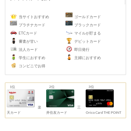
当サイトおすすめ
ゴールドカード
プラチナカード
ブラックカード
ETCカード
マイルが貯まる
審査が甘い
デビットカード
法人カード
即日発行
学生におすすめ
主婦におすすめ
コンビニでお得
1位
2位
3位
三
楽
井住友カード
天カード
Orico Card THE POINT