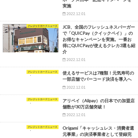
実施
2022.12.01
クレジットカードニュース
JCB、全国のフレッシュネスバーガー
で「QUICPay（クイックペイ）」の
お得なキャンペーンを実施。一番お
得にQUICPayが使えるクレカ3選も紹
介
2022.12.01
クレジットカードニュース
使えるサービスは7種類！元気寿司の
一部店舗でバーコード決済を導入へ
2022.12.01
クレジットカードニュース
アリペイ（Alipay）の日本での加盟店
舗数が30万店舗突破！
2022.12.01
クレジットカードニュース
Origami「キャッシュレス・消費者還
元事業」の決済事業者として登録完