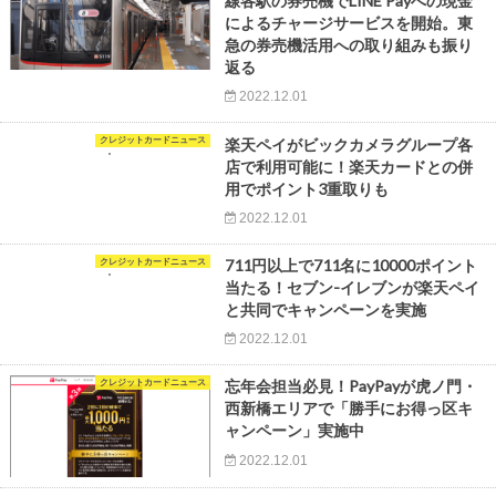
線各駅の券売機でLINE Payへの現金
によるチャージサービスを開始。東
急の券売機活用への取り組みも振り
返る
2022.12.01
クレジットカードニュース
楽天ペイがビックカメラグループ各
店で利用可能に！楽天カードとの併
用でポイント3重取りも
2022.12.01
クレジットカードニュース
711円以上で711名に10000ポイント
当たる！セブン-イレブンが楽天ペイ
と共同でキャンペーンを実施
2022.12.01
クレジットカードニュース
忘年会担当必見！PayPayが虎ノ門・
西新橋エリアで「勝手にお得っ区キ
ャンペーン」実施中
2022.12.01