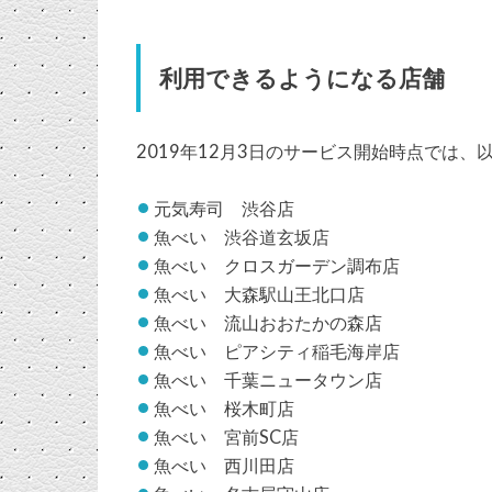
利用できるようになる店舗
2019年12月3日のサービス開始時点では
元気寿司 渋谷店
魚べい 渋谷道玄坂店
魚べい クロスガーデン調布店
魚べい 大森駅山王北口店
魚べい 流山おおたかの森店
魚べい ピアシティ稲毛海岸店
魚べい 千葉ニュータウン店
魚べい 桜木町店
魚べい 宮前SC店
魚べい 西川田店