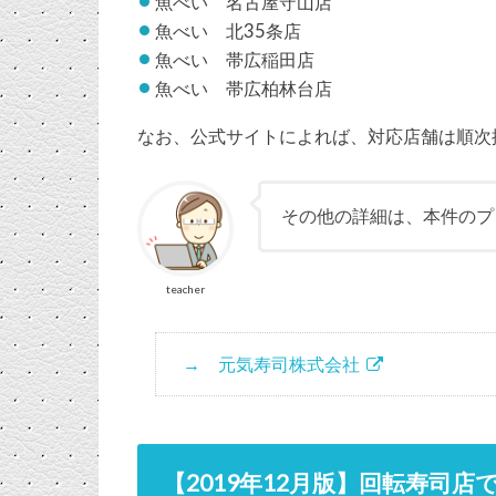
魚べい 名古屋守山店
魚べい 北35条店
魚べい 帯広稲田店
魚べい 帯広柏林台店
なお、公式サイトによれば、対応店舗は順次
その他の詳細は、本件のプ
teacher
元気寿司株式会社
【2019年12月版】回転寿司