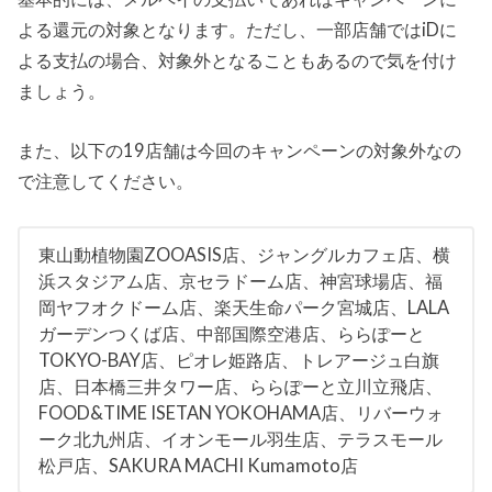
よる還元の対象となります。ただし、一部店舗ではiDに
よる支払の場合、対象外となることもあるので気を付け
ましょう。
また、以下の19店舗は今回のキャンペーンの対象外なの
で注意してください。
東山動植物園ZOOASIS店、ジャングルカフェ店、横
浜スタジアム店、京セラドーム店、神宮球場店、福
岡ヤフオクドーム店、楽天生命パーク宮城店、LALA
ガーデンつくば店、中部国際空港店、ららぽーと
TOKYO-BAY店、ピオレ姫路店、トレアージュ白旗
店、日本橋三井タワー店、ららぽーと立川立飛店、
FOOD&TIME ISETAN YOKOHAMA店、リバーウォ
ーク北九州店、イオンモール羽生店、テラスモール
松戸店、SAKURA MACHI Kumamoto店