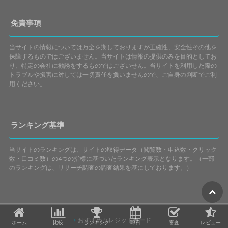
免責事項
当サイトの情報については万全を期しておりますが正確性、安全性その他を
保障するものではございません。当サイトは情報の提供のみを目的としてお
り、特定の会社に勧誘をするものではございせん。当サイトを利用した際の
トラブルや損害に対しては一切責任を負いませんので、ご自身の判断でご利
用ください。
ランキング基準
当サイトのランキングは、サイトの取得データ（閲覧数・申込数・クリック
数・口コミ数）の4つの指標に基づいたランキング表示となります。（一部
のランキングは、リサーチ調査の調査結果を基にしております。）
おすすめクレジットカード
ホーム
比較
ランキング
即日
審査
レビュー