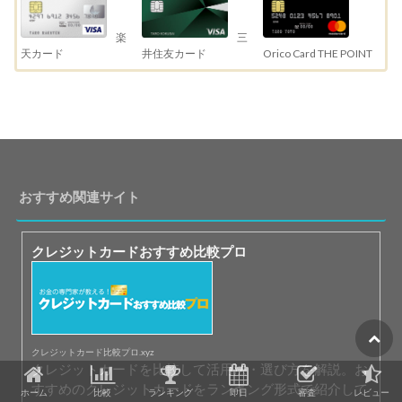
三
楽
井住友カード
天カード
Orico Card THE POINT
おすすめ関連サイト
クレジットカードおすすめ比較プロ
クレジットカード比較プロ.xyz
クレジットカードを比較して活用法・選び方を解説。お
すすめのクレジットカードをランキング形式で紹介して
ホーム
比較
ランキング
即日
審査
レビュー