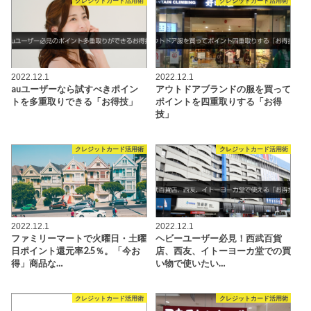
クレジットカード活用術
クレジットカード活用術
2022.12.1
2022.12.1
auユーザーなら試すべきポイン
アウトドアブランドの服を買って
トを多重取りできる「お得技」
ポイントを四重取りする「お得
技」
クレジットカード活用術
クレジットカード活用術
2022.12.1
2022.12.1
ファミリーマートで火曜日・土曜
ヘビーユーザー必見！西武百貨
日ポイント還元率2.5％。「今お
店、西友、イトーヨーカ堂での買
得」商品な…
い物で使いたい…
クレジットカード活用術
クレジットカード活用術