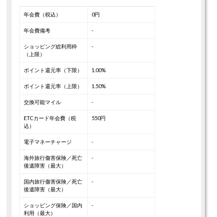
年会費（税込）
0円
年会費備考
-
ショッピング総利用枠
-
（上限）
ポイント還元率（下限）
1.00%
ポイント還元率（上限）
1.50%
交換可能マイル
-
ETCカード年会費（税
550円
込）
電子マネーチャージ
-
海外旅行傷害保険／死亡
-
後遺障害（最大）
国内旅行傷害保険／死亡
-
後遺障害（最大）
ショッピング保険／国内
-
利用（最大）