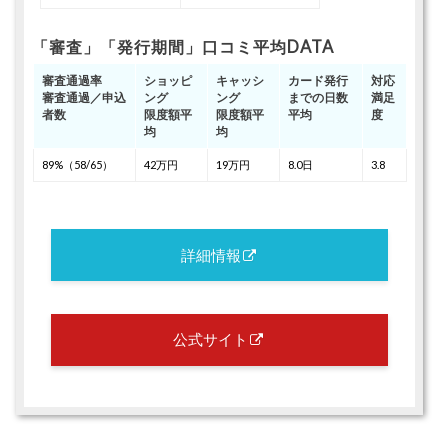
「審査」「発行期間」口コミ平均DATA
審査通過率
ショッピ
キャッシ
カード発行
対応
審査通過／申込
ング
ング
までの日数
満足
者数
限度額平
限度額平
平均
度
均
均
89%（58/65）
42万円
19万円
8.0日
3.8
詳細情報
公式サイト