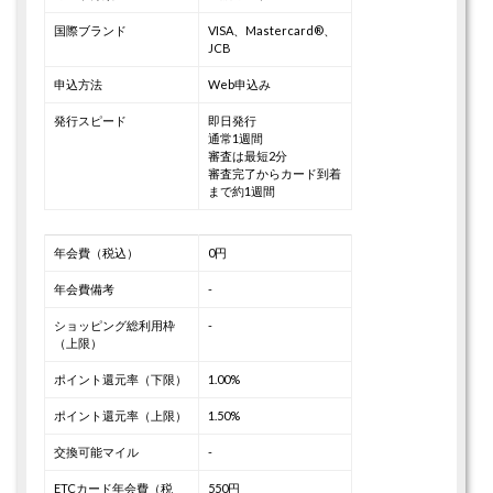
国際ブランド
VISA、Mastercard®、
JCB
申込方法
Web申込み
発行スピード
即日発行
通常1週間
審査は最短2分
審査完了からカード到着
まで約1週間
年会費（税込）
0円
年会費備考
-
ショッピング総利用枠
-
（上限）
ポイント還元率（下限）
1.00%
ポイント還元率（上限）
1.50%
交換可能マイル
-
ETCカード年会費（税
550円