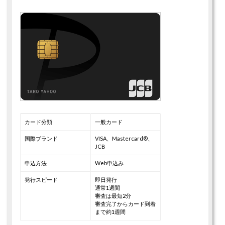
カード分類
一般カード
国際ブランド
VISA、Mastercard®、
JCB
申込方法
Web申込み
発行スピード
即日発行
通常1週間
審査は最短2分
審査完了からカード到着
まで約1週間