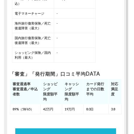
込）
電子マネーチャージ
-
海外旅行傷害保険／死亡
-
後遺障害（最大）
国内旅行傷害保険／死亡
-
後遺障害（最大）
ショッピング保険／国内
-
利用（最大）
「審査」「発行期間」口コミ平均DATA
審査通過率
ショッピ
キャッシ
カード発行
対応
審査通過／申込
ング
ング
までの日数
満足
者数
限度額平
限度額平
平均
度
均
均
89%（58/65）
42万円
19万円
8.0日
3.8