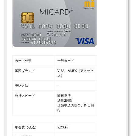
カード分類
一般カード
国際ブランド
VISA、AMEX（アメック
ス）
申込方法
-
発行スピード
即日発行
通常2週間
店頭申込の場合、即日発
行
年会費（税込）
2,200円