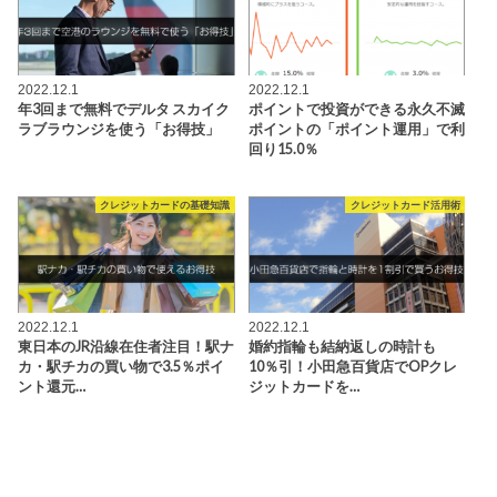
2022.12.1
2022.12.1
年3回まで無料でデルタ スカイク
ポイントで投資ができる永久不滅
ラブラウンジを使う「お得技」
ポイントの「ポイント運用」で利
回り15.0％
クレジットカードの基礎知識
クレジットカード活用術
2022.12.1
2022.12.1
東日本のJR沿線在住者注目！駅ナ
婚約指輪も結納返しの時計も
カ・駅チカの買い物で3.5％ポイ
10％引！小田急百貨店でOPクレ
ント還元…
ジットカードを…