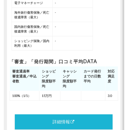
電子マネーチャージ
-
海外旅行傷害保険／死亡
-
後遺障害（最大）
国内旅行傷害保険／死亡
-
後遺障害（最大）
ショッピング保険／国内
-
利用（最大）
「審査」「発行期間」口コミ平均DATA
審査通過率
ショッピ
キャッシ
カード発行
対応
審査通過／申込
ング
ング
までの日数
満足
者数
限度額平
限度額平
平均
度
均
均
100%（1/1）
15万円
3.0
詳細情報