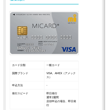
カード分類
一般カード
国際ブランド
VISA、AMEX（アメック
ス）
申込方法
-
発行スピード
即日発行
通常2週間
店頭申込の場合、即日発
行