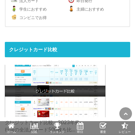
法人カード
即日発行
学生におすすめ
主婦におすすめ
コンビニでお得
クレジットカード比較
クレジットカード比較。2023年発
行済の全法人カード500枚を比
ホーム
比較
ランキング
即日
審査
レビュー