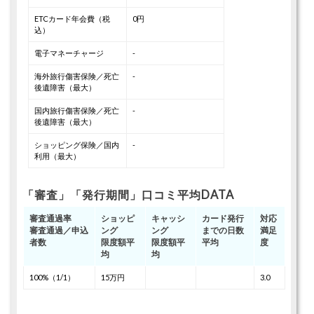
ETCカード年会費（税
0円
込）
電子マネーチャージ
-
海外旅行傷害保険／死亡
-
後遺障害（最大）
国内旅行傷害保険／死亡
-
後遺障害（最大）
ショッピング保険／国内
-
利用（最大）
「審査」「発行期間」口コミ平均DATA
審査通過率
ショッピ
キャッシ
カード発行
対応
審査通過／申込
ング
ング
までの日数
満足
者数
限度額平
限度額平
平均
度
均
均
100%（1/1）
15万円
3.0