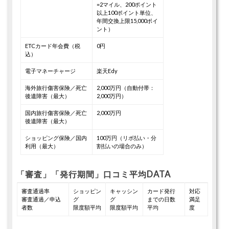
=2マイル、200ポイント
以上100ポイント単位、
年間交換上限15,000ポイ
ント）
ETCカード年会費（税
0円
込）
電子マネーチャージ
楽天Edy
海外旅行傷害保険／死亡
2,000万円（自動付帯：
後遺障害（最大）
2,000万円）
国内旅行傷害保険／死亡
2,000万円
後遺障害（最大）
ショッピング保険／国内
100万円（リボ払い・分
利用（最大）
割払いの場合のみ）
「審査」「発行期間」口コミ平均DATA
審査通過率
ショッピン
キャッシン
カード発行
対応
審査通過／申込
グ
グ
までの日数
満足
者数
限度額平均
限度額平均
平均
度