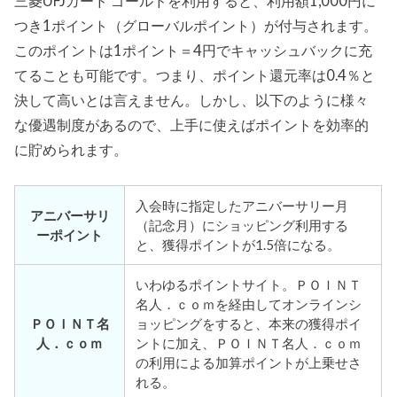
三菱UFJカード ゴールドを利用すると、利用額1,000円に
つき1ポイント（グローバルポイント）が付与されます。
このポイントは1ポイント＝4円でキャッシュバックに充
てることも可能です。つまり、ポイント還元率は0.4％と
決して高いとは言えません。しかし、以下のように様々
な優遇制度があるので、上手に使えばポイントを効率的
に貯められます。
入会時に指定したアニバーサリー月
アニバーサリ
（記念月）にショッピング利用する
ーポイント
と、獲得ポイントが1.5倍になる。
いわゆるポイントサイト。ＰＯＩＮＴ
名人．ｃｏｍを経由してオンラインシ
ＰＯＩＮＴ名
ョッピングをすると、本来の獲得ポイ
人．ｃｏｍ
ントに加え、ＰＯＩＮＴ名人．ｃｏｍ
の利用による加算ポイントが上乗せさ
れる。