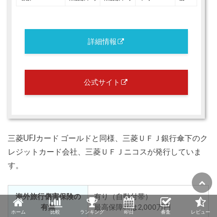
詳細情報
公式サイト
三菱UFJカード ゴールドと同様、三菱ＵＦＪ銀行傘下のク
レジットカード会社、三菱ＵＦＪニコスが発行していま
す。
海外旅行傷害保険の
有り（自動付帯）
有無
最高保障額は2,000万円
ホーム
比較
ランキング
即日
審査
レビュー