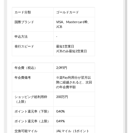
カード分類
ゴールドカード
国際ブランド
VISA、Mastercard®、
JCB
申込方法
-
発行スピード
最短1営業日
JCBのみ最短2営業日
年会費（税込）
2,095円
年会費備考
※楽Pay利用分が翌月以
降に繰越されると、次回
の年会費半額
ショッピング総利用枠
200万円
（上限）
ポイント還元率（下限）
0.40%
ポイント還元率（上限）
0.49%
交換可能マイル
JALマイル（1ポイント