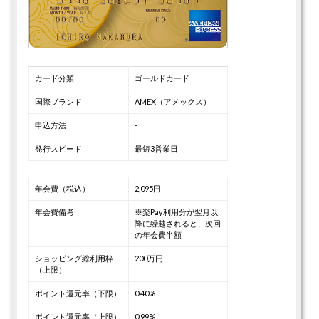
カード分類
ゴールドカード
国際ブランド
AMEX（アメックス）
申込方法
-
発行スピード
最短3営業日
年会費（税込）
2,095円
年会費備考
※楽Pay利用分が翌月以
降に繰越されると、次回
の年会費半額
ショッピング総利用枠
200万円
（上限）
ポイント還元率（下限）
0.40%
ポイント還元率（上限）
0.99%