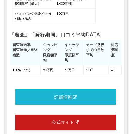
後遺障害（最大）
1,000万円）
ショッピング保険／国内
100万円
利用（最大）
「審査」「発行期間」口コミ平均DATA
審査通過率
ショッピ
キャッシ
カード発行
対応
審査通過／申込
ング
ング
までの日数
満足
者数
限度額平
限度額平
平均
度
均
均
100%（1/1）
50万円
50万円
1.0日
4.0
詳細情報
公式サイト