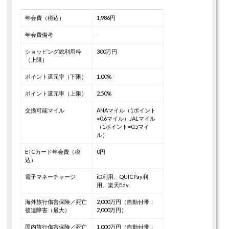
年会費（税込）
1,986円
年会費備考
-
ショッピング総利用枠
300万円
（上限）
ポイント還元率（下限）
1.00%
ポイント還元率（上限）
2.50%
交換可能マイル
ANAマイル（1ポイント
=0.6マイル）
JALマイル
（1ポイント=0.5マイ
ル）
ETCカード年会費（税
0円
込）
電子マネーチャージ
iD利用、QUICPay利
用、楽天Edy
海外旅行傷害保険／死亡
2,000万円（自動付帯：
後遺障害（最大）
2,000万円）
国内旅行傷害保険／死亡
1,000万円（自動付帯：