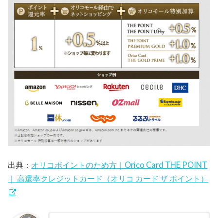
出典：
オリコポイントのため方｜Orico Card THE POINT
｜ 高還率クレジットカード（オリコ カード ザ ポイント）