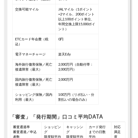
交換可能マイル
JALマイル（1ポイント
=2マイル、200ポイント
以上100ポイント単位、
年間交換上限15,000ポイ
ント）
ETCカード年会費（税
0円
込）
電子マネーチャージ
楽天Edy
海外旅行傷害保険／死亡
2,000万円（自動付帯：
後遺障害（最大）
2,000万円）
国内旅行傷害保険／死亡
2,000万円
後遺障害（最大）
ショッピング保険／国内
100万円（リボ払い・分
利用（最大）
割払いの場合のみ）
「審査」「発行期間」口コミ平均DATA
審査通過率
ショッピン
キャッシン
カード発行
対応
審査通過／申込
グ
グ
までの日数
満足
者数
限度額平均
限度額平均
平均
度