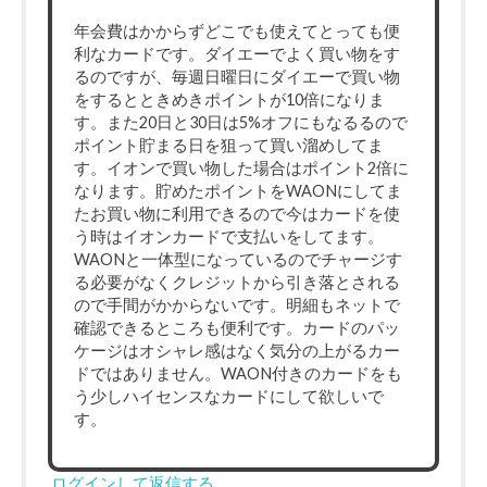
年会費はかからずどこでも使えてとっても便
利なカードです。ダイエーでよく買い物をす
るのですが、毎週日曜日にダイエーで買い物
をするとときめきポイントが10倍になりま
す。また20日と30日は5%オフにもなるるので
ポイント貯まる日を狙って買い溜めしてま
す。イオンで買い物した場合はポイント2倍に
なります。貯めたポイントをWAONにしてま
たお買い物に利用できるので今はカードを使
う時はイオンカードで支払いをしてます。
WAONと一体型になっているのでチャージす
る必要がなくクレジットから引き落とされる
ので手間がかからないです。明細もネットで
確認できるところも便利です。カードのパッ
ケージはオシャレ感はなく気分の上がるカー
ドではありません。WAON付きのカードをも
う少しハイセンスなカードにして欲しいで
す。
ログインして返信する