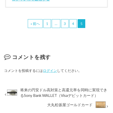
« 前へ
1
…
3
4
5
コメントを残す
コメントを投稿するには
ログイン
してください。
将来の円安ドル高対策と高還元率を同時に実現でき
るSony Bank WALLET（Visaデビットカード）
大丸松坂屋ゴールドカード