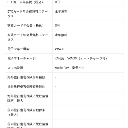
ETCカード年会費（税込）
0円
ETCカード年会費無料ステー
永年無料
タス
家族カード年会費（税込）
0円
家族カード年会費無料ステー
永年無料
タス
電子マネー機能
WAON
電子マネーチャージ
iD利用、WAON（オートチャージ可）
スマホ決済
Apple Pay、楽天ペイ
海外旅行傷害保険付帯種類
-
海外旅行傷害保険家族特約
-
海外旅行傷害保険／死亡後遺
-
障害（最大）
国内旅行傷害保険自動付帯
-
（最大）
国内旅行傷害保険／死亡後遺
-