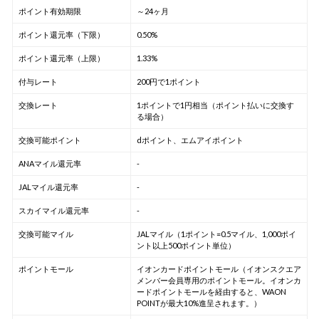
ポイント有効期限
～24ヶ月
ポイント還元率（下限）
0.50%
ポイント還元率（上限）
1.33%
付与レート
200円で1ポイント
交換レート
1ポイントで1円相当（ポイント払いに交換す
る場合）
交換可能ポイント
dポイント、エムアイポイント
ANAマイル還元率
-
JALマイル還元率
-
スカイマイル還元率
-
交換可能マイル
JALマイル（1ポイント=0.5マイル、1,000ポイ
ント以上500ポイント単位）
ポイントモール
イオンカードポイントモール（イオンスクエア
メンバー会員専用のポイントモール。イオンカ
ードポイントモールを経由すると、WAON
POINTが最大10%進呈されます。）