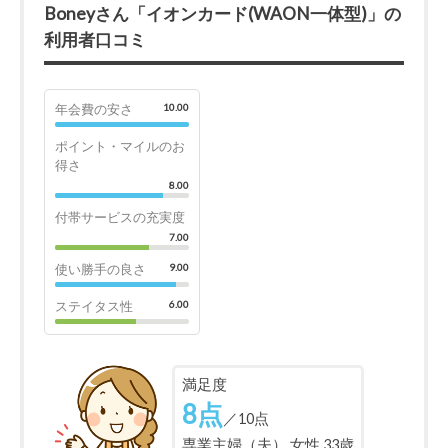
Boneyさん「イオンカード(WAON一体型)」の
利用者口コミ
年会費の安さ
10.00
ポイント・マイルのお
得さ
8.00
付帯サービスの充実度
7.00
使い勝手の良さ
9.00
ステイタス性
6.00
満足度
8点
／10点
専業主婦（夫） 女性 33歳