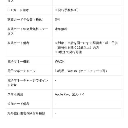
タス
ETCカード備考
※発行手数料0円
家族カード年会費（税込）
0円
家族カード年会費無料ステー
永年無料
タス
家族カード備考
※対象：生計を同一にする配偶者・親・子供
（高校生を除く18歳以上）の方
※3枚まで発行可能
電子マネー機能
WAON
電子マネーチャージ
iD利用、WAON（オートチャージ可）
電子マネーチャージでポイン
-
ト対象
スマホ決済
Apple Pay、楽天ペイ
追加カード備考
-
海外旅行傷害保険付帯種類
-