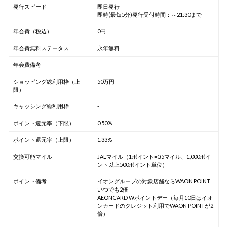
発行スピード
即日発行
即時(最短5分)発行受付時間：～21:30まで
年会費（税込）
0円
年会費無料ステータス
永年無料
年会費備考
-
ショッピング総利用枠（上
50万円
限）
キャッシング総利用枠
-
ポイント還元率（下限）
0.50%
ポイント還元率（上限）
1.33%
交換可能マイル
JALマイル（1ポイント=0.5マイル、1,000ポイ
ント以上500ポイント単位）
ポイント備考
イオングループの対象店舗ならWAON POINT
いつでも2倍
AEONCARD Wポイントデー（毎月10日はイオ
ンカードのクレジット利用でWAON POINTが2
倍）