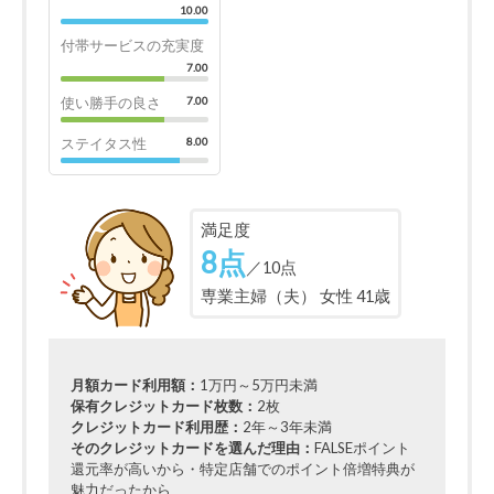
10.00
付帯サービスの充実度
7.00
使い勝手の良さ
7.00
ステイタス性
8.00
満足度
8点
／10点
専業主婦（夫） 女性 41歳
月額カード利用額：
1万円～5万円未満
保有クレジットカード枚数：
2枚
クレジットカード利用歴：
2年～3年未満
そのクレジットカードを選んだ理由：
FALSEポイント
還元率が高いから・特定店舗でのポイント倍増特典が
魅力だったから