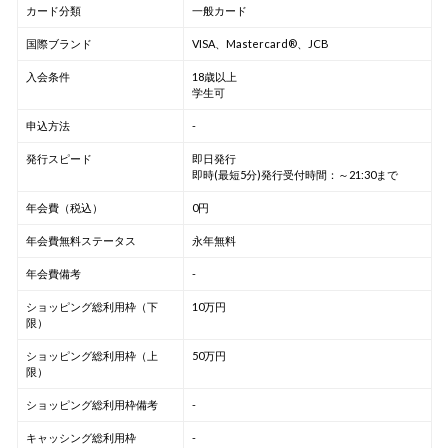
カード分類
一般カード
国際ブランド
VISA、Mastercard®、JCB
入会条件
18歳以上
学生可
申込方法
-
発行スピード
即日発行
即時(最短5分)発行受付時間：～21:30まで
年会費（税込）
0円
年会費無料ステータス
永年無料
年会費備考
-
ショッピング総利用枠（下
10万円
限）
ショッピング総利用枠（上
50万円
限）
ショッピング総利用枠備考
-
キャッシング総利用枠
-