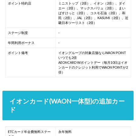
ポイント特約店
ミニストップ（2倍）、イオン（2倍）、ダイ
エー（2倍）、マックスバリュ（2倍）、まい
ばすけっと（2倍）、コスモ石油（2倍）、和
民（2倍）、JAL（2倍）、KASUMI（2倍）、近
畿日本ツーリスト（2倍）
ステージ制度
-
年間利用ボーナス
-
ポイント備考
イオングループの対象店舗ならWAON POINT
いつでも2倍
AEONCARD Wポイントデー（毎月10日はイオ
ンカードのクレジット利用でWAON POINTが2
倍）
イオンカード(WAON一体型)の追加カー
ド
ETCカード年会費無料ステー
永年無料