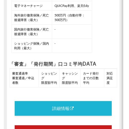
電子マネーチャージ
QUICPay利用、楽天Edy
海外旅行傷害保険／死亡
500万円（自動付帯：
後遺障害（最大）
500万円）
国内旅行傷害保険／死亡
-
後遺障害（最大）
ショッピング保険／国内
-
利用（最大）
「審査」「発行期間」口コミ平均DATA
審査通過率
ショッピン
キャッシン
カード発行
対応
審査通過／申込
グ
グ
までの日数
満足
者数
限度額平均
限度額平均
平均
度
詳細情報