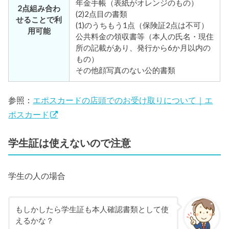
年金手帳（表紙がオレンジのもの）
2点組み合わ
(2)2点目の書類
せることで利
(1)のうちもう1点（保険証2点は不可）
用可能
公共料金の領収書等（本人の氏名・現住
所の記載があり、発行から6か月以内の
もの）
その他顔写真のない公的書類
参照：
エポスカードの店頭でのお受け取りについて｜エ
ポスカード
学生証は使えないので注意
学生の人の場合
もしかしたら学生証も本人確認書類として使
えるかな？