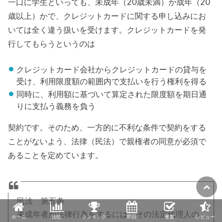
一口に学生といっても、未成年（20歳未満）か成年（20
歳以上）かで、クレジットカードに関する申し込みにお
いては全く違う扱いを受けます。クレジットカードを発
行してもらうというのは
クレジットカード会社からクレジットカードの貸与を
受け、利用限度額の範囲内で支払いを行う権利を得る
同時に、利用額に基づいて算定された限度額を期日通
りに支払う義務を負う
契約です。そのため、一方的に不利な条件で契約をする
ことがないよう、法律（民法）で親権者の同意が必須で
あることを定めています。
民法 第五条
未成年者が法律行為をするには、その法定代理人の
ホーム
比較
ランキング
即日
審査
レビュー