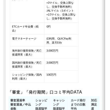
=3マイル、交換上限な
し、交換手数料無料）
JALマイル（1ポイント
=2.5マイル、交換上限な
し、交換手数料無料）
ETCカード年会費（税
0円
込）
電子マネーチャージ
iD利用、QUICPay利
用、楽天Edy
海外旅行傷害保険／死亡
3,000万円
後遺障害（最大）
国内旅行傷害保険／死亡
3,000万円
後遺障害（最大）
ショッピング保険／国内
100万円
利用（最大）
「審査」「発行期間」口コミ平均DATA
審査通過率
ショッピ
キャッシ
カード発行
対応
審査通過／申込
ング
ング
までの日数
満足
者数
限度額平
限度額平
平均
度