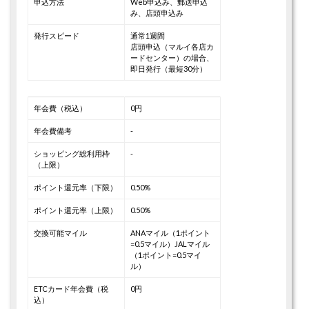
申込方法
Web申込み、郵送申込
み、店頭申込み
発行スピード
通常1週間
店頭申込（マルイ各店カ
ードセンター）の場合、
即日発行（最短30分）
年会費（税込）
0円
年会費備考
-
ショッピング総利用枠
-
（上限）
ポイント還元率（下限）
0.50%
ポイント還元率（上限）
0.50%
交換可能マイル
ANAマイル（1ポイント
=0.5マイル）
JALマイル
（1ポイント=0.5マイ
ル）
ETCカード年会費（税
0円
込）