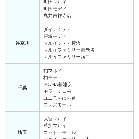
町田マルイ
町田モディ
丸井吉祥寺店
ダイナシティ
戸塚モディ
神奈川
マルイシティ横浜
マルイファミリー海老名
マルイファミリー溝口
柏マルイ
柏モディ
MONA新浦安
千葉
モラージュ柏
ユニモちはら台
ワンズモール
大宮マルイ
草加マルイ
埼玉
ニットーモール