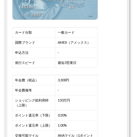
カード分類
一般カード
国際ブランド
AMEX（アメックス）
申込方法
-
発行スピード
最短3営業日
年会費（税込）
3,300円
年会費備考
-
ショッピング総利用枠
150万円
（上限）
ポイント還元率（下限）
0.50%
ポイント還元率（上限）
1.00%
交換可能マイル
ANAマイル（1ポイント