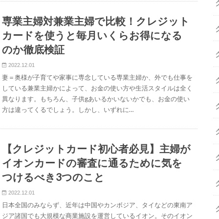
専業主婦対兼業主婦で比較！クレジット
カードを使うと毎月いくらお得になる
のか徹底検証
2022.12.01
妻＝奥様が子育てや家事に専念している専業主婦か、外でも仕事を
している兼業主婦かによって、お金の使い方や生活スタイルは全く
異なります。もちろん、子供gあいるかいないかでも、お金の使い
方は違ってくるでしょう。しかし、いずれに…
【クレジットカード初心者必見】主婦が
イオンカードの審査に通るために気を
つけるべき3つのこと
2022.12.01
日本全国のみならず、近年は中国やカンボジア、タイなどの東南ア
ジア諸国でも大規模な商業施設を運営しているイオン。そのイオン