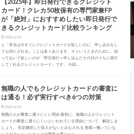
【2025年】即日発行できるクレジット
カード！クレカ50枚保有の専門家兼FP
が「絶対」におすすめしたい即日発行で
きるクレジットカード比較ランキング
2022.12.01
と「本当は今すぐにクレジットカードが欲しいのに、申し込みをし
ても待たされる」ことは多々あります。そういうときのために、知
っておいて欲しいのが「即日発行＝申し込んだその日のうちに発行
してくれるクレジットカード」です。 今回…
無職の人でもクレジットカードの審査に
は通る！必ず実行すべき6つの対策
2022.12.01
無職の人が審査に通りにくい理由 最初に、無職の人がクレジット
カードの審査に通りにくいといわれている理由について、解説しま
しょう。 安定継続した収入がないとみなされる 無職＝働いていな
い人がクレジットカードの審査に通りにく…