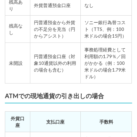
残高あ
外貨普通預金口座
なし
り
円普通預金から外貨
ソニー銀行為替コス
残高な
の不足分を充当（円
ト（TTS、例：100
し
からアシスト）
米ドルの場合15円）
事務処理経費として
円普通預金口座（対
利用額の1.79％／回
未開設
象10通貨以外の利用
がかかる（例：100
の場合も含む）
米ドルの場合1.79米
ドル）
ATMでの現地通貨の引き出しの場合
外貨口
支払口座
手数料
座