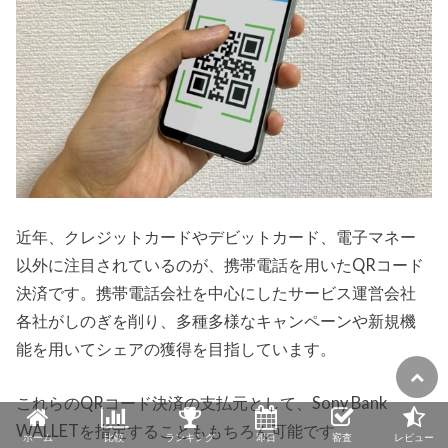
近年、クレジットカードやデビットカード、電子マネー
以外に注目されているのが、携帯電話を用いたQRコード
決済です。携帯電話会社を中心にしたサービス運営会社
各社がしのぎを削り、多種多様なキャンペーンや新規機
能を用いてシェアの獲得を目指しています。
これらのQRコード決済の支払元として、Sony Bank
WALLETを指定することももちろん可能です。
ホーム
比較
ランキング
即日
審査
レビュー