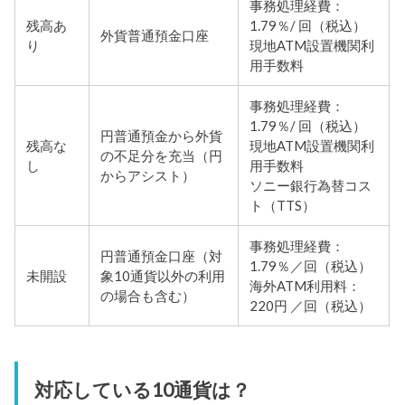
事務処理経費：
残高あ
1.79％/ 回（税込）
外貨普通預金口座
り
現地ATM設置機関利
用手数料
事務処理経費：
1.79％/ 回（税込）
円普通預金から外貨
残高な
現地ATM設置機関利
の不足分を充当（円
し
用手数料
からアシスト）
ソニー銀行為替コス
ト（TTS）
事務処理経費：
円普通預金口座（対
1.79％／回（税込）
未開設
象10通貨以外の利用
海外ATM利用料：
の場合も含む）
220円 ／回（税込）
対応している10通貨は？