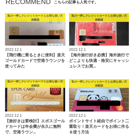
RECOMMEND
こちらの記事も人気です。
私の一押しクレジットカードとお得な使い方
私の一押しクレジットカードとお得な使い方
体験談
体験談
2022.12.1
2022.12.1
【飛行機に乗るときに便利】楽天
【海外旅行好き必携】海外旅行で
ゴールドカードで空港ラウンジを
どこよりも快適・格安にキャッシ
使ってみた
ュレスでお買…
私の一押しクレジットカードとお得な使い方
私の一押しクレジットカードとお得な使い方
体験談
体験談
2022.12.1
2022.12.1
【旅好きは要検討】エポスゴール
ポイントサイト経由でポイント二
ドカードは年会費が永久に無料
重取り！楽天カードをお得に作る
で、空港ラウン…
＆使う方法