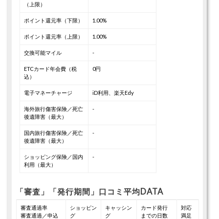
（上限）
ポイント還元率（下限）
1.00%
ポイント還元率（上限）
1.00%
交換可能マイル
-
ETCカード年会費（税
0円
込）
電子マネーチャージ
iD利用、楽天Edy
海外旅行傷害保険／死亡
-
後遺障害（最大）
国内旅行傷害保険／死亡
-
後遺障害（最大）
ショッピング保険／国内
-
利用（最大）
「審査」「発行期間」口コミ平均DATA
審査通過率
ショッピン
キャッシン
カード発行
対応
審査通過／申込
グ
グ
までの日数
満足