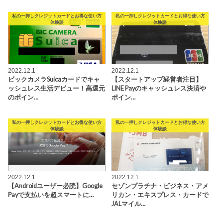
私の一押しクレジットカードとお得な使い方
私の一押しクレジットカードとお得な使い方
体験談
体験談
2022.12.1
2022.12.1
ビックカメラSuicaカードでキャ
【スタートアップ経営者注目】
ッシュレス生活デビュー！高還元
LINE Payのキャッシュレス決済や
のポイン…
ポイン…
私の一押しクレジットカードとお得な使い方
私の一押しクレジットカードとお得な使い方
体験談
体験談
2022.12.1
2022.12.1
【Androidユーザー必読】Google
セゾンプラチナ・ビジネス・アメ
Payで支払いを超スマートに…
リカン・エキスプレス・カードで
JALマイル…