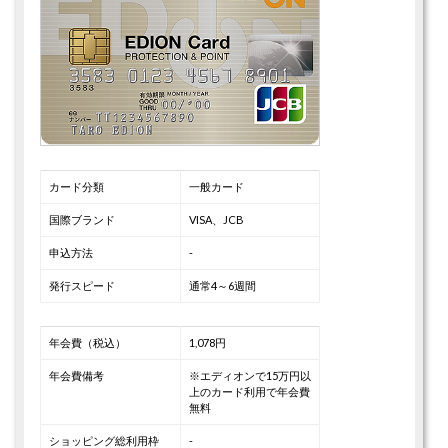
カード分類
一般カード
国際ブランド
VISA、JCB
申込方法
-
発行スピード
通常4～6週間
年会費（税込）
1,078円
年会費備考
※エディオンで15万円以
上のカード利用で年会費
無料
ショッピング総利用枠
-