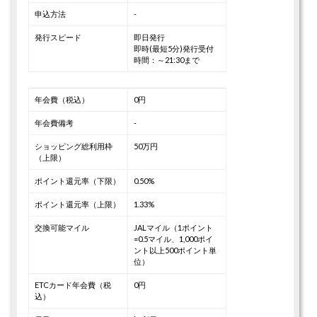
申込方法
-
発行スピード
即日発行
即時(最短5分)発行受付
時間：～21:30まで
年会費（税込）
0円
年会費備考
-
ショッピング総利用枠
50万円
（上限）
ポイント還元率（下限）
0.50%
ポイント還元率（上限）
1.33%
交換可能マイル
JALマイル（1ポイント
=0.5マイル、1,000ポイ
ント以上500ポイント単
位）
ETCカード年会費（税
0円
込）