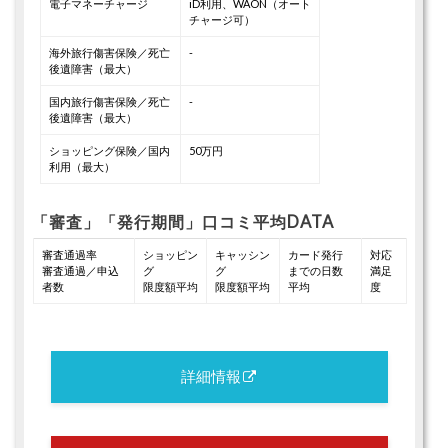
電子マネーチャージ
iD利用、WAON（オート
チャージ可）
海外旅行傷害保険／死亡
-
後遺障害（最大）
国内旅行傷害保険／死亡
-
後遺障害（最大）
ショッピング保険／国内
50万円
利用（最大）
「審査」「発行期間」口コミ平均DATA
審査通過率
ショッピン
キャッシン
カード発行
対応
審査通過／申込
グ
グ
までの日数
満足
者数
限度額平均
限度額平均
平均
度
詳細情報