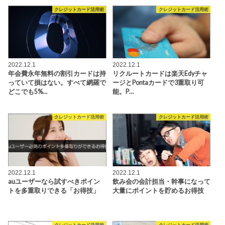
クレジットカード活用術
クレジットカード活用術
2022.12.1
2022.12.1
年会費永年無料の割引カードは持
リクルートカードは楽天Edyチャ
っていて損はない。すべて網羅で
ージとPontaカードで3重取り可
どこでも5%…
能。P…
クレジットカード活用術
クレジットカード活用術
2022.12.1
2022.12.1
auユーザーなら試すべきポイン
飲み会の会計担当・幹事になって
トを多重取りできる「お得技」
大量にポイントを貯めるお得技
クレジットカード活用術
クレジットカード活用術