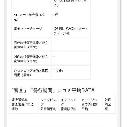
ント以上500ポイント単
位）
ETCカード年会費（税
0円
込）
電子マネーチャージ
iD利用、WAON（オート
チャージ可）
海外旅行傷害保険／死亡
-
後遺障害（最大）
国内旅行傷害保険／死亡
-
後遺障害（最大）
ショッピング保険／国内
50万円
利用（最大）
「審査」「発行期間」口コミ平均DATA
審査通過率
ショッピン
キャッシン
カード発行
対応
審査通過／申込
グ
グ
までの日数
満足
者数
限度額平均
限度額平均
平均
度