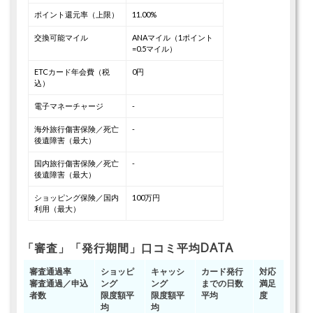
ポイント還元率（上限）
11.00%
交換可能マイル
ANAマイル（1ポイント
=0.5マイル）
ETCカード年会費（税
0円
込）
電子マネーチャージ
-
海外旅行傷害保険／死亡
-
後遺障害（最大）
国内旅行傷害保険／死亡
-
後遺障害（最大）
ショッピング保険／国内
100万円
利用（最大）
「審査」「発行期間」口コミ平均DATA
審査通過率
ショッピ
キャッシ
カード発行
対応
審査通過／申込
ング
ング
までの日数
満足
者数
限度額平
限度額平
平均
度
均
均