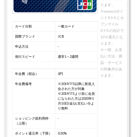
ります。
※nanacoポイ
ント9.5％とセ
ブンマイル
カード分類
一般カード
0.5％の合計で
国際ブランド
JCB
10％還元とな
ります。
申込方法
-
※一部、お支
払い方法・商
発行スピード
通常1～2週間
品・サービス
の対象外があ
年会費（税込）
0円
ります。
年会費備考
※2019/7/1以降に新規入
会された方が対象
※2019/7/1より前に会員
になられた方は2020年1
月10日(金)お支払い分よ
り無料
ショッピング総利用枠
-
（上限）
ポイント還元率（下限）
0.50%