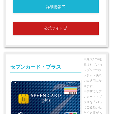
詳細情報
公式サイト
※最大10%還
元はセブン-イ
セブンカード・プラス
レブンでのク
レジット決済
のみ適用にな
ります。
※事前にセブ
ンカード・プ
ラスを「7iD」
にご登録いた
だく必要があ