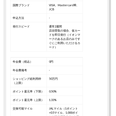
国際ブランド
VISA、Mastercard®、
JCB
申込方法
-
発行スピード
通常2週間
店頭受取の場合、仮カー
ドを即日発行（イオンマ
ークのあるお店のみです
ぐにご利用いただけるカ
ード）
年会費（税込）
0円
年会費備考
-
ショッピング総利用枠
50万円
（上限）
ポイント還元率（下限）
0.50%
ポイント還元率（上限）
1.33%
交換可能マイル
JALマイル（1ポイント
=0.5マイル、1,000ポイ