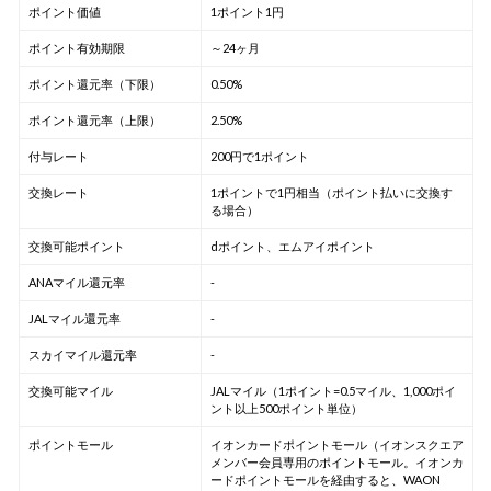
ポイント価値
1ポイント1円
ポイント有効期限
～24ヶ月
ポイント還元率（下限）
0.50%
ポイント還元率（上限）
2.50%
付与レート
200円で1ポイント
交換レート
1ポイントで1円相当（ポイント払いに交換す
る場合）
交換可能ポイント
dポイント、エムアイポイント
ANAマイル還元率
-
JALマイル還元率
-
スカイマイル還元率
-
交換可能マイル
JALマイル（1ポイント=0.5マイル、1,000ポイ
ント以上500ポイント単位）
ポイントモール
イオンカードポイントモール（イオンスクエア
メンバー会員専用のポイントモール。イオンカ
ードポイントモールを経由すると、WAON