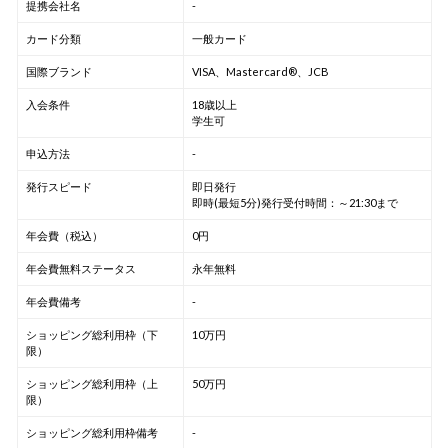
提携会社名
-
カード分類
一般カード
国際ブランド
VISA、Mastercard®、JCB
入会条件
18歳以上
学生可
申込方法
-
発行スピード
即日発行
即時(最短5分)発行受付時間：～21:30まで
年会費（税込）
0円
年会費無料ステータス
永年無料
年会費備考
-
ショッピング総利用枠（下
10万円
限）
ショッピング総利用枠（上
50万円
限）
ショッピング総利用枠備考
-