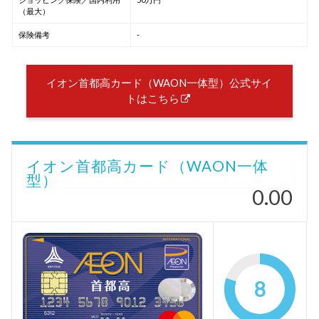
（最大）
保険備考
-
イオン首都高カード（WAON一体型）公式サイ
トはこちら
イオン首都高カード（WAON一体
型）
0.00
8