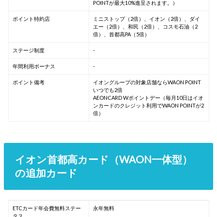
POINTが最大10%進呈されます。）
ポイント特約店
ミニストップ（2倍）、イオン（2倍）、ダイ
エー（2倍）、和民（2倍）、コスモ石油（2
倍）、首都高PA（5倍）
ステージ制度
-
年間利用ボーナス
-
ポイント備考
イオングループの対象店舗ならWAON POINT
いつでも2倍
AEONCARD Wポイントデー（毎月10日はイオ
ンカードのクレジット利用でWAON POINTが2
倍）
イオン首都高カード（WAON一体型）
の追加カード
ETCカード年会費無料ステー
永年無料
タス