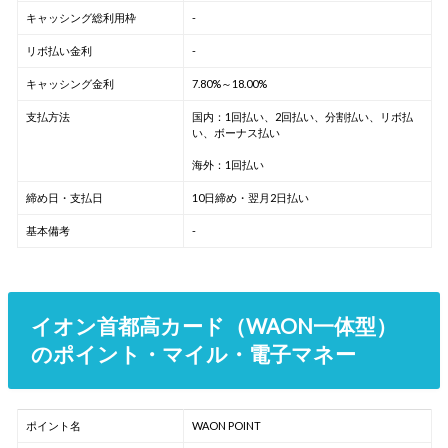
キャッシング総利用枠
-
リボ払い金利
-
キャッシング金利
7.80%～18.00%
支払方法
国内：1回払い、2回払い、分割払い、リボ払
い、ボーナス払い
海外：1回払い
締め日・支払日
10日締め・翌月2日払い
基本備考
-
イオン首都高カード（WAON一体型）
のポイント・マイル・電子マネー
ポイント名
WAON POINT