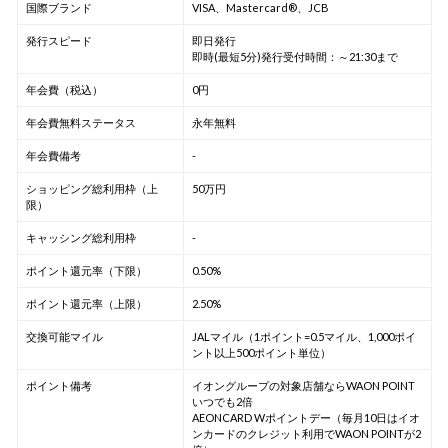
国際ブランド
VISA、Mastercard®、JCB
発行スピード
即日発行
即時(最短5分)発行受付時間：～21:30まで
年会費（税込）
0円
年会費無料ステータス
永年無料
年会費備考
-
ショッピング総利用枠（上
50万円
限）
キャッシング総利用枠
-
ポイント還元率（下限）
0.50%
ポイント還元率（上限）
2.50%
交換可能マイル
JALマイル（1ポイント=0.5マイル、1,000ポイ
ント以上500ポイント単位）
ポイント備考
イオングループの対象店舗ならWAON POINT
いつでも2倍
AEONCARD Wポイントデー（毎月10日はイオ
ンカードのクレジット利用でWAON POINTが2