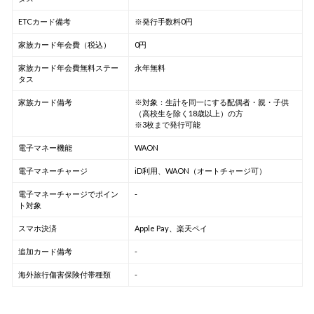
ETCカード備考
※発行手数料0円
家族カード年会費（税込）
0円
家族カード年会費無料ステー
永年無料
タス
家族カード備考
※対象：生計を同一にする配偶者・親・子供
（高校生を除く18歳以上）の方
※3枚まで発行可能
電子マネー機能
WAON
電子マネーチャージ
iD利用、WAON（オートチャージ可）
電子マネーチャージでポイン
-
ト対象
スマホ決済
Apple Pay、楽天ペイ
追加カード備考
-
海外旅行傷害保険付帯種類
-