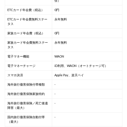
倍）
ETCカード年会費（税込）
0円
ETCカード年会費無料ステー
永年無料
タス
家族カード年会費（税込）
0円
家族カード年会費無料ステー
永年無料
タス
電子マネー機能
WAON
電子マネーチャージ
iD利用、WAON（オートチャージ可）
スマホ決済
Apple Pay、楽天ペイ
海外旅行傷害保険付帯種類
-
海外旅行傷害保険家族特約
-
海外旅行傷害保険／死亡後遺
-
障害（最大）
国内旅行傷害保険自動付帯
-
（最大）