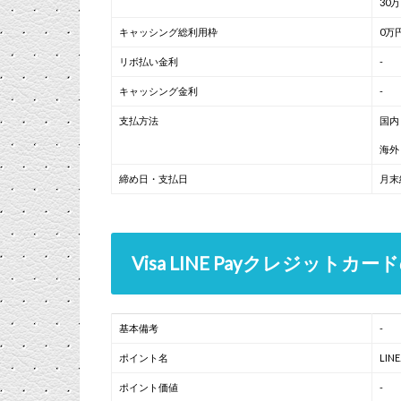
30
キャッシング総利用枠
0万
リボ払い金利
-
キャッシング金利
-
支払方法
国内
海外
締め日・支払日
月末
Visa LINE Payクレジッ
基本備考
-
ポイント名
LI
ポイント価値
-