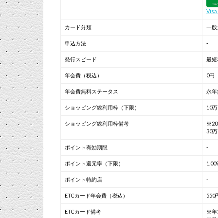
Vis
カード分類
一般
申込方法
-
発行スピード
最短
年会費（税込）
0円
年会費無料ステータス
永年
ショッピング総利用枠（下限）
10
ショッピング総利用枠備考
※2
30
ポイント有効期限
-
ポイント還元率（下限）
1.00
ポイント特約店
-
ETCカード年会費（税込）
550
ETCカード備考
※年