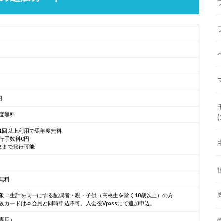
円
度無料
(
1回以上利用で翌年度無料
行手数料0円
枚まで発行可能
無料
象：生計を同一にする配偶者・親・子供（高校生を除く18歳以上）の方
族カードは本会員と同時申込不可。入会後Vpassにて追加申込。
（専用）