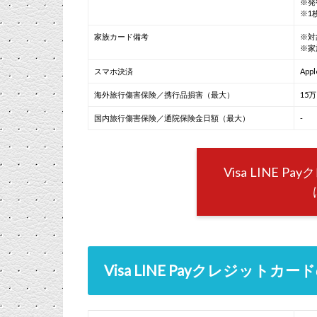
※発
※1
家族カード備考
※対
※家
スマホ決済
Appl
海外旅行傷害保険／携行品損害（最大）
15
国内旅行傷害保険／通院保険金日額（最大）
-
Visa LINE
Visa LINE Payクレジット