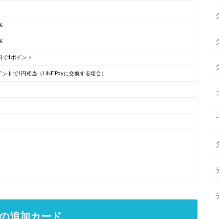
%
%
0円で1ポイント
イントで1円相当（LINE Payに交換する場合）
ードの追加カード