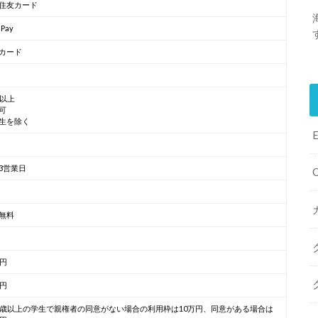
住友カード
 Pay
カード
歳以上
可
生を除く
3営業日
無料
万円
万円
0歳以上の学生で親権者の同意がない場合の利用枠は10万円、同意がある場合は