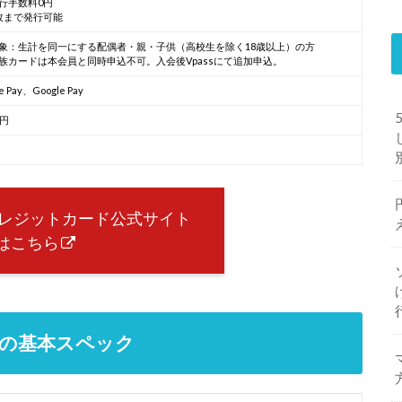
行手数料0円
枚まで発行可能
象：生計を同一にする配偶者・親・子供（高校生を除く18歳以上）の方
族カードは本会員と同時申込不可。入会後Vpassにて追加申込。
e Pay、Google Pay
万円
 Payクレジットカード公式サイト
はこちら
カードの基本スペック