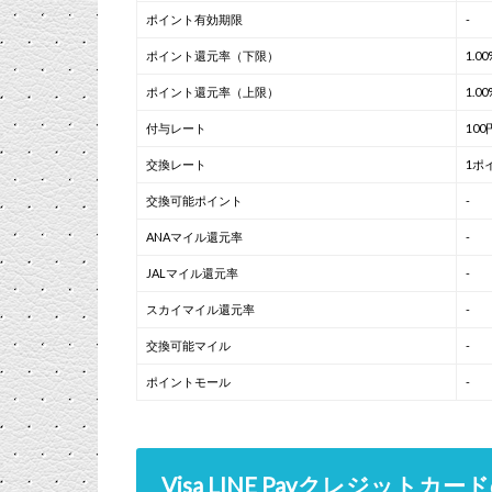
ポイント有効期限
-
ポイント還元率（下限）
1.00
ポイント還元率（上限）
1.00
付与レート
10
交換レート
1ポ
交換可能ポイント
-
ANAマイル還元率
-
JALマイル還元率
-
スカイマイル還元率
-
交換可能マイル
-
ポイントモール
-
Visa LINE Payクレジットカ