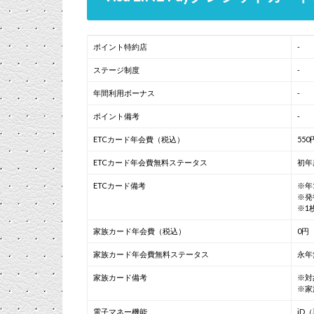
ポイント特約店
-
ステージ制度
-
年間利用ボーナス
-
ポイント備考
-
ETCカード年会費（税込）
550
ETCカード年会費無料ステータス
初年
ETCカード備考
※年
※発
※1
家族カード年会費（税込）
0円
家族カード年会費無料ステータス
永年
家族カード備考
※対
※家
電子マネー機能
iD