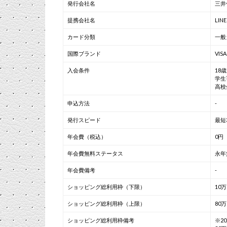
発行会社名
三井
提携会社名
LINE
カード分類
一般
国際ブランド
VISA
入会条件
18
学生
高校
申込方法
-
発行スピード
最短
年会費（税込）
0円
年会費無料ステータス
永年
年会費備考
-
ショッピング総利用枠（下限）
10
ショッピング総利用枠（上限）
80
ショッピング総利用枠備考
※2