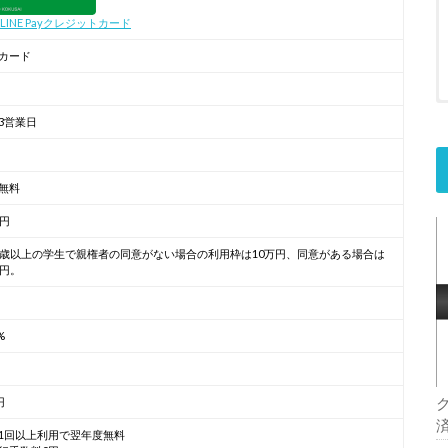
a LINE Payクレジットカード
カード
3営業日
無料
万円
0歳以上の学生で親権者の同意がない場合の利用枠は10万円、同意がある場合は
万円。
%
円
1回以上利用で翌年度無料