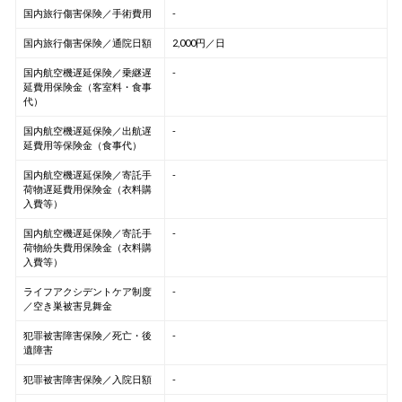
国内旅行傷害保険／手術費用
-
国内旅行傷害保険／通院日額
2,000円／日
国内航空機遅延保険／乗継遅
-
延費用保険金（客室料・食事
代）
国内航空機遅延保険／出航遅
-
延費用等保険金（食事代）
国内航空機遅延保険／寄託手
-
荷物遅延費用保険金（衣料購
入費等）
国内航空機遅延保険／寄託手
-
荷物紛失費用保険金（衣料購
入費等）
ライフアクシデントケア制度
-
／空き巣被害見舞金
犯罪被害障害保険／死亡・後
-
遺障害
犯罪被害障害保険／入院日額
-