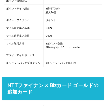
ポイント倍増方法
-
ポイントサイト経由
●倍増TOWN
最大26倍
ポイントプログラム
ポイント
マイル還元率／基本
0.40%
マイル還元率／上限
0.40%
マイル取得方法
●ポイント交換
ANAマイル：10p → 4mile
フライトマイルボーナス
-
キャッシュバックプログラム
○キャッシュバック率1.0％
NTTファイナンス Bizカード ゴールドの
追加カード