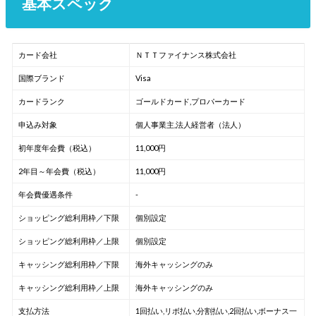
基本スペック
カード会社
ＮＴＴファイナンス株式会社
国際ブランド
Visa
カードランク
ゴールドカード,プロパーカード
申込み対象
個人事業主,法人経営者（法人）
初年度年会費（税込）
11,000円
2年目～年会費（税込）
11,000円
年会費優遇条件
-
ショッピング総利用枠／下限
個別設定
ショッピング総利用枠／上限
個別設定
キャッシング総利用枠／下限
海外キャッシングのみ
キャッシング総利用枠／上限
海外キャッシングのみ
支払方法
1回払い,リボ払い,分割払い,2回払い,ボーナス一