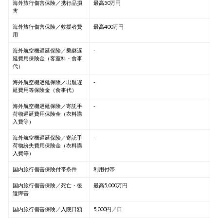
海外旅行傷害保険／携行品損
最高50万円
害
海外旅行傷害保険／救援者費
最高400万円
用
海外航空機遅延保険／乗継遅
-
延費用保険金（客室料・食事
代）
海外航空機遅延保険／出航遅
-
延費用等保険金（食事代）
海外航空機遅延保険／寄託手
-
荷物遅延費用保険金（衣料購
入費等）
海外航空機遅延保険／寄託手
-
荷物紛失費用保険金（衣料購
入費等）
国内旅行傷害保険付帯条件
利用付帯
国内旅行傷害保険／死亡・後
最高5,000万円
遺障害
国内旅行傷害保険／入院日額
5,000円／日