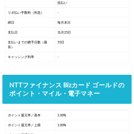
括払い
リボ払い手数料（利息）
-
締日
毎月末日
支払日
当月25日
支払いまでの猶予日数（最
55日
長）
キャッシング利率
-
NTTファイナンス Bizカード ゴールドの
ポイント・マイル・電子マネー
ポイント還元率／基本
1.00%
ポイント還元率／上限
1.00%