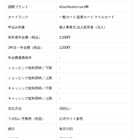
国際ブランド
Visa,Mastercard®
カードランク
一般カード,提携カード,マイルカード
申込み対象
個人事業主,法人経営者（法人）
初年度年会費（税込）
2,200円
2年目～年会費（税込）
2,200円
年会費優遇条件
-
ショッピング総利用枠／下限
-
ショッピング総利用枠／上限
-
キャッシング総利用枠／下限
-
キャッシング総利用枠／上限
-
支払方法
1回払い
リボ払い手数料（利息）
公式サイト参照
締日
毎月15日