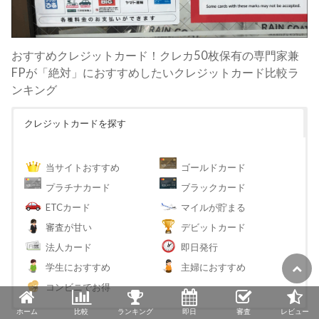
おすすめクレジットカード！クレカ50枚保有の専門家兼
FPが「絶対」におすすめしたいクレジットカード比較ラ
ンキング
クレジットカードを探す
当サイトおすすめ
ゴールドカード
プラチナカード
ブラックカード
ETCカード
マイルが貯まる
審査が甘い
デビットカード
法人カード
即日発行
学生におすすめ
主婦におすすめ
コンビニでお得
ホーム
比較
ランキング
即日
審査
レビュー