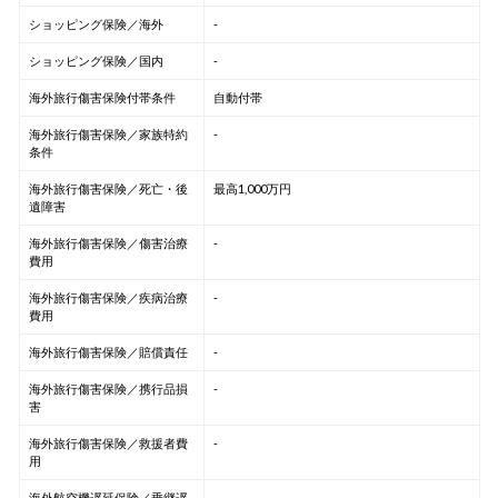
ショッピング保険／海外
-
ショッピング保険／国内
-
海外旅行傷害保険付帯条件
自動付帯
海外旅行傷害保険／家族特約
-
条件
海外旅行傷害保険／死亡・後
最高1,000万円
遺障害
海外旅行傷害保険／傷害治療
-
費用
海外旅行傷害保険／疾病治療
-
費用
海外旅行傷害保険／賠償責任
-
海外旅行傷害保険／携行品損
-
害
海外旅行傷害保険／救援者費
-
用
海外航空機遅延保険／乗継遅
-