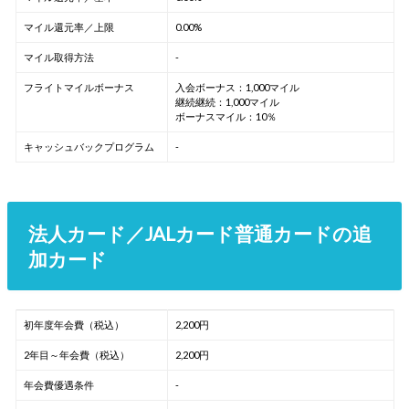
マイル還元率／上限
0.00%
マイル取得方法
-
フライトマイルボーナス
入会ボーナス：1,000マイル
継続継続：1,000マイル
ボーナスマイル：10％
キャッシュバックプログラム
-
法人カード／JALカード普通カードの追
加カード
初年度年会費（税込）
2,200円
2年目～年会費（税込）
2,200円
年会費優遇条件
-