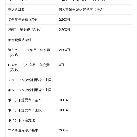
申込み対象
個人事業主,法人経営者（法人）
初年度年会費（税込）
2,200円
2年目～年会費（税込）
2,200円
年会費優遇条件
-
追加カード／2年目～年会費
2,200円
（税込）
ETCカード／2年目～年会費
0円
（税込）
ショッピング総利用枠／上限
-
キャッシング総利用枠／上限
-
ポイント還元率／基本
0.00%
ポイント還元率／上限
0.00%
ポイント倍増方法
-
マイル還元率／基本
0.00%