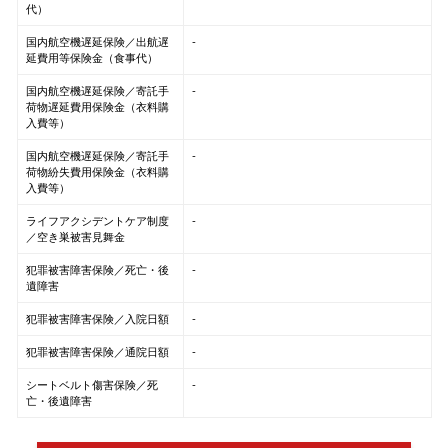
代）
国内航空機遅延保険／出航遅
-
延費用等保険金（食事代）
国内航空機遅延保険／寄託手
-
荷物遅延費用保険金（衣料購
入費等）
国内航空機遅延保険／寄託手
-
荷物紛失費用保険金（衣料購
入費等）
ライフアクシデントケア制度
-
／空き巣被害見舞金
犯罪被害障害保険／死亡・後
-
遺障害
犯罪被害障害保険／入院日額
-
犯罪被害障害保険／通院日額
-
シートベルト傷害保険／死
-
亡・後遺障害