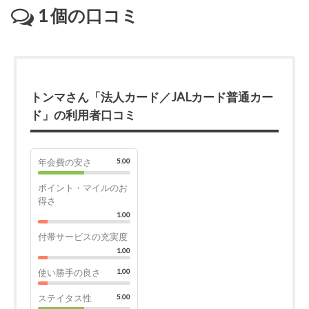
1
個の口コミ
トンマさん「法人カード／JALカード普通カー
ド」の利用者口コミ
年会費の安さ
5.00
ポイント・マイルのお
得さ
1.00
付帯サービスの充実度
1.00
使い勝手の良さ
1.00
ステイタス性
5.00