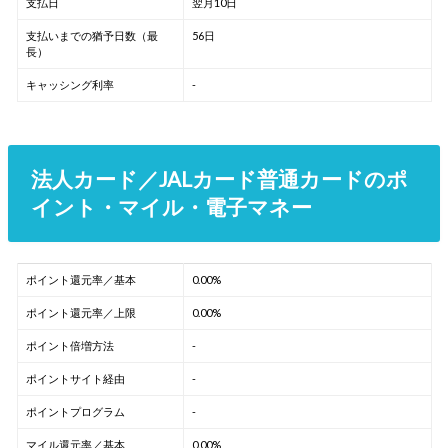
支払日
翌月10日
支払いまでの猶予日数（最
56日
長）
キャッシング利率
-
法人カード／JALカード普通カードのポ
イント・マイル・電子マネー
ポイント還元率／基本
0.00%
ポイント還元率／上限
0.00%
ポイント倍増方法
-
ポイントサイト経由
-
ポイントプログラム
-
マイル還元率／基本
0.00%