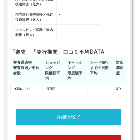
後遺障害（最大）
国内旅行傷害保険／死亡
-
後遺障害（最大）
ショッピング保険／国内
-
利用（最大）
「審査」「発行期間」口コミ平均DATA
審査通過率
ショッピ
キャッシ
カード発行
対応
審査通過／申込
ング
ング
までの日数
満足
者数
限度額平
限度額平
平均
度
均
均
100%（1/1）
15万円
3.0
詳細情報