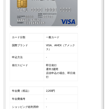
カード分類
一般カード
国際ブランド
VISA、AMEX（アメック
ス）
申込方法
-
発行スピード
即日発行
通常2週間
店頭申込の場合、即日発
行
年会費（税込）
2,200円
年会費備考
-
ショッピング総利用枠
-