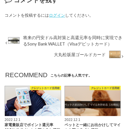
コメントを投稿するには
ログイン
してください。
将来の円安ドル高対策と高還元率を同時に実現でき
るSony Bank WALLET（Visaデビットカード）
大丸松坂屋ゴールドカード
RECOMMEND
こちらの記事も人気です。
クレジットカード活用術
クレジットカード活用術
2022.12.1
2022.12.1
家電量販店でポイント還元率
ペットと一緒にお出かけしてマイ