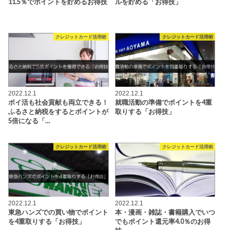
11.5％でポイントを貯めるお得技
ルを貯める「お得技」
クレジットカード活用術
クレジットカード活用術
2022.12.1
2022.12.1
ポイ活も社会貢献も両立できる！
就職活動の準備でポイントを4重
ふるさと納税をするとポイントが
取りする「お得技」
5倍になる「…
クレジットカード活用術
クレジットカード活用術
2022.12.1
2022.12.1
東急ハンズでの買い物でポイント
本・漫画・雑誌・書籍購入でいつ
を4重取りする「お得技」
でもポイント還元率4.0％のお得