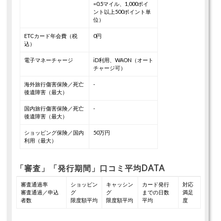
=0.5マイル、1,000ポイ
ント以上500ポイント単
位）
ETCカード年会費（税
0円
込）
電子マネーチャージ
iD利用、WAON（オート
チャージ可）
海外旅行傷害保険／死亡
-
後遺障害（最大）
国内旅行傷害保険／死亡
-
後遺障害（最大）
ショッピング保険／国内
50万円
利用（最大）
「審査」「発行期間」口コミ平均DATA
審査通過率
ショッピン
キャッシン
カード発行
対応
審査通過／申込
グ
グ
までの日数
満足
者数
限度額平均
限度額平均
平均
度