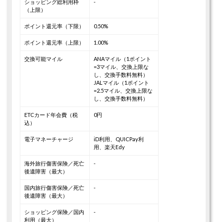
ショッピング総利用枠
-
（上限）
ポイント還元率（下限）
0.50%
ポイント還元率（上限）
1.00%
交換可能マイル
ANAマイル（1ポイント
=3マイル、交換上限な
し、交換手数料無料）
JALマイル（1ポイント
=2.5マイル、交換上限な
し、交換手数料無料）
ETCカード年会費（税
0円
込）
電子マネーチャージ
iD利用、QUICPay利
用、楽天Edy
海外旅行傷害保険／死亡
-
後遺障害（最大）
国内旅行傷害保険／死亡
-
後遺障害（最大）
ショッピング保険／国内
-
利用（最大）