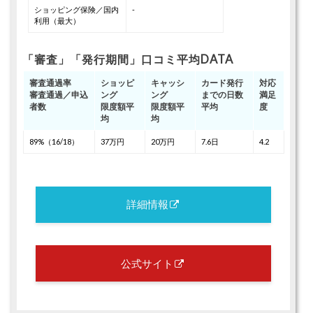
ショッピング保険／国内
-
利用（最大）
「審査」「発行期間」口コミ平均DATA
審査通過率
ショッピ
キャッシ
カード発行
対応
審査通過／申込
ング
ング
までの日数
満足
者数
限度額平
限度額平
平均
度
均
均
89%（16/18）
37万円
20万円
7.6日
4.2
詳細情報
公式サイト