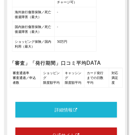
チャージ可）
海外旅行傷害保険／死亡
-
後遺障害（最大）
国内旅行傷害保険／死亡
-
後遺障害（最大）
ショッピング保険／国内
50万円
利用（最大）
「審査」「発行期間」口コミ平均DATA
審査通過率
ショッピン
キャッシン
カード発行
対応
審査通過／申込
グ
グ
までの日数
満足
者数
限度額平均
限度額平均
平均
度
詳細情報