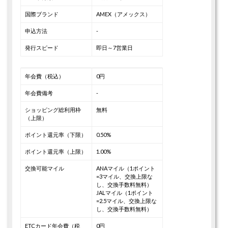
国際ブランド
AMEX（アメックス）
申込方法
-
発行スピード
即日～7営業日
年会費（税込）
0円
年会費備考
-
ショッピング総利用枠
無料
（上限）
ポイント還元率（下限）
0.50%
ポイント還元率（上限）
1.00%
交換可能マイル
ANAマイル（1ポイント
=3マイル、交換上限な
し、交換手数料無料）
JALマイル（1ポイント
=2.5マイル、交換上限な
し、交換手数料無料）
ETCカード年会費（税
0円