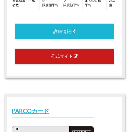
審査通過／申込
グ
グ
までの日数
満足
者数
限度額平均
限度額平均
平均
度
詳細情報
公式サイト
PARCOカード