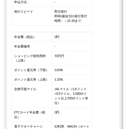
申込方法
-
発行スピード
即日発行
即時(最短5分)発行受付
時間：～21:30まで
年会費（税込）
0円
年会費備考
-
ショッピング総利用枠
50万円
（上限）
ポイント還元率（下限）
0.50%
ポイント還元率（上限）
1.33%
交換可能マイル
JALマイル（1ポイント
=0.5マイル、1,000ポイ
ント以上500ポイント単
位）
ETCカード年会費（税
0円
込）
電子マネーチャージ
iD利用、WAON（オート