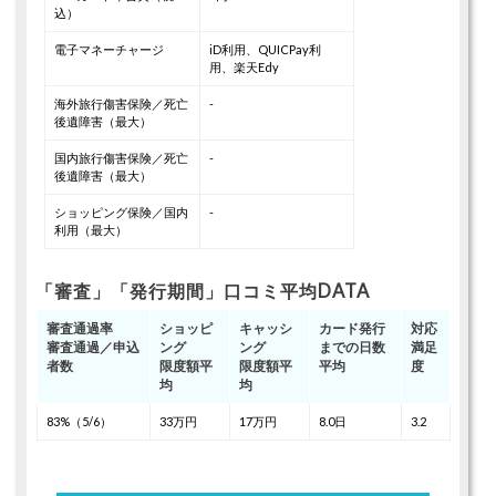
込）
電子マネーチャージ
iD利用、QUICPay利
用、楽天Edy
海外旅行傷害保険／死亡
-
後遺障害（最大）
国内旅行傷害保険／死亡
-
後遺障害（最大）
ショッピング保険／国内
-
利用（最大）
「審査」「発行期間」口コミ平均DATA
審査通過率
ショッピ
キャッシ
カード発行
対応
審査通過／申込
ング
ング
までの日数
満足
者数
限度額平
限度額平
平均
度
均
均
83%（5/6）
33万円
17万円
8.0日
3.2