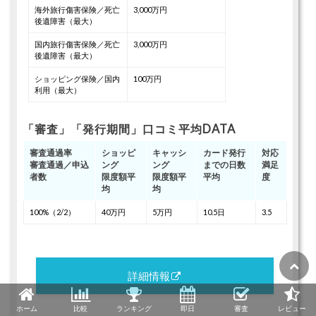
海外旅行傷害保険／死亡
3,000万円
後遺障害（最大）
国内旅行傷害保険／死亡
3,000万円
後遺障害（最大）
ショッピング保険／国内
100万円
利用（最大）
「審査」「発行期間」口コミ平均DATA
審査通過率
ショッピ
キャッシ
カード発行
対応
審査通過／申込
ング
ング
までの日数
満足
者数
限度額平
限度額平
平均
度
均
均
100%（2/2）
40万円
5万円
10.5日
3.5
詳細情報
ホーム
比較
ランキング
即日
審査
レビュー