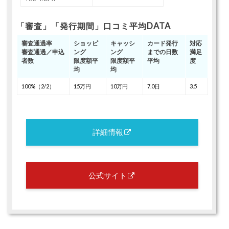
「審査」「発行期間」口コミ平均DATA
審査通過率
ショッピ
キャッシ
カード発行
対応
審査通過／申込
ング
ング
までの日数
満足
者数
限度額平
限度額平
平均
度
均
均
100%（2/2）
15万円
10万円
7.0日
3.5
詳細情報
公式サイト