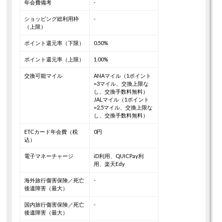
年会費備考
-
ショッピング総利用枠
-
（上限）
ポイント還元率（下限）
0.50%
ポイント還元率（上限）
1.00%
交換可能マイル
ANAマイル（1ポイント
=3マイル、交換上限な
し、交換手数料無料）
JALマイル（1ポイント
=2.5マイル、交換上限な
し、交換手数料無料）
ETCカード年会費（税
0円
込）
電子マネーチャージ
iD利用、QUICPay利
用、楽天Edy
海外旅行傷害保険／死亡
-
後遺障害（最大）
国内旅行傷害保険／死亡
-
後遺障害（最大）