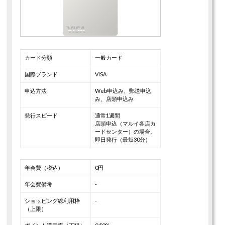
カード分類
一般カード
国際ブランド
VISA
申込方法
Web申込み、郵送申込
み、店頭申込み
発行スピード
通常1週間
店頭申込（マルイ各店カ
ードセンター）の場合、
即日発行（最短30分）
年会費（税込）
0円
年会費備考
-
ショッピング総利用枠
-
（上限）