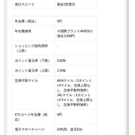
発行スピード
最短3営業日
年会費（税込）
0円
年会費備考
※国際ブランドAMEXの
場合3,300円
ショッピング総利用枠
-
（上限）
ポイント還元率（下限）
0.50%
ポイント還元率（上限）
1.50%
交換可能マイル
ANAマイル（1ポイント
=3マイル、交換上限な
し、交換手数料無料）
JALマイル（1ポイント
=2.5マイル、交換上限な
し、交換手数料無料）
ETCカード年会費（税
0円
込）
電子マネーチャージ
iD利用、楽天Edy