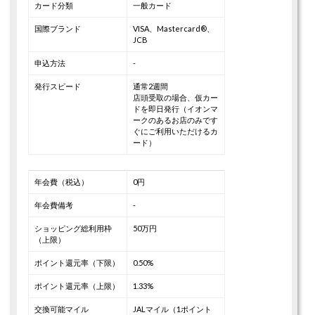
カード分類
一般カード
国際ブランド
VISA、Mastercard®、
JCB
申込方法
-
発行スピード
通常2週間
店頭受取の場合、仮カー
ドを即日発行（イオンマ
ークのあるお店のみです
ぐにご利用いただけるカ
ード）
年会費（税込）
0円
年会費備考
-
ショッピング総利用枠
50万円
（上限）
ポイント還元率（下限）
0.50%
ポイント還元率（上限）
1.33%
交換可能マイル
JALマイル（1ポイント