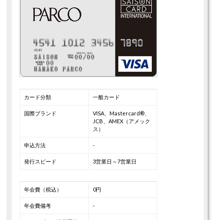
カード分類
一般カード
国際ブランド
VISA、Mastercard®、
JCB、AMEX（アメック
ス）
申込方法
-
発行スピード
3営業日～7営業日
年会費（税込）
0円
年会費備考
-