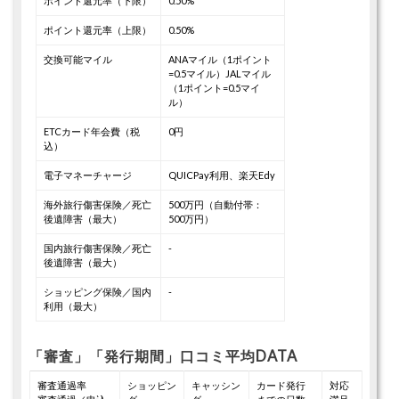
ポイント還元率（下限）
0.50%
ポイント還元率（上限）
0.50%
交換可能マイル
ANAマイル（1ポイント
=0.5マイル）
JALマイル
（1ポイント=0.5マイ
ル）
ETCカード年会費（税
0円
込）
電子マネーチャージ
QUICPay利用、楽天Edy
海外旅行傷害保険／死亡
500万円（自動付帯：
後遺障害（最大）
500万円）
国内旅行傷害保険／死亡
-
後遺障害（最大）
ショッピング保険／国内
-
利用（最大）
「審査」「発行期間」口コミ平均DATA
審査通過率
ショッピン
キャッシン
カード発行
対応