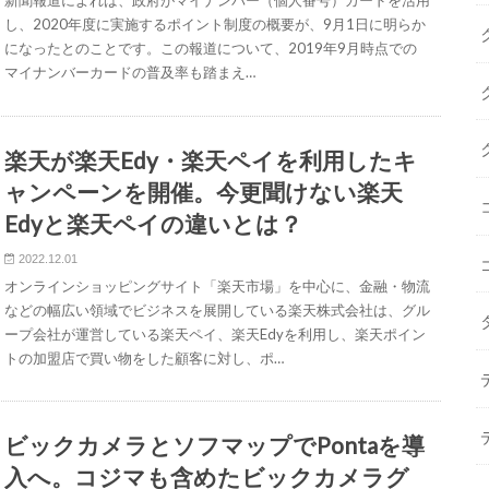
新聞報道によれば、政府がマイナンバー（個人番号）カードを活用
し、2020年度に実施するポイント制度の概要が、9月1日に明らか
になったとのことです。この報道について、2019年9月時点での
マイナンバーカードの普及率も踏まえ…
楽天が楽天Edy・楽天ペイを利用したキ
ャンペーンを開催。今更聞けない楽天
Edyと楽天ペイの違いとは？
2022.12.01
オンラインショッピングサイト「楽天市場」を中心に、金融・物流
などの幅広い領域でビジネスを展開している楽天株式会社は、グル
ープ会社が運営している楽天ペイ、楽天Edyを利用し、楽天ポイン
トの加盟店で買い物をした顧客に対し、ポ…
ビックカメラとソフマップでPontaを導
入へ。コジマも含めたビックカメラグ