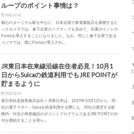
ループのポイント事情は？
2022.12.01
都心のターミナル駅を中心に、日本全国で家電量販店を展開するビ
ックカメラでは、傘下企業のソフマップも含めて、共通ポイントの
Pontaを導入することになりました。なお、同じく傘下企業である
コジマでは、既にPontaが導入され…
JR東日本在来線沿線在住者必見！10月1
(
日からSuicaの鉄道利用でもJRE POINTが
貯まるように
2022.12.01
東日本鉄道旅客株式会社＝JR東日本は、2019年10月1日から、同
社の電子マネー・Suicaを鉄道利用する際にも、同社の運営する駅
構内・付近の商業施設のポイントプログラムであるJRE POINTの付
与を開始することを明ら…