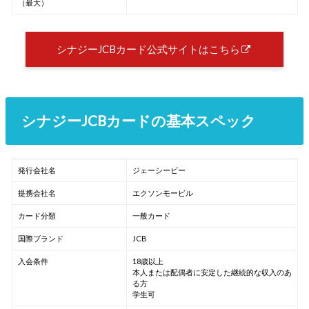
（最大）
シナジーJCBカード公式サイトはこちら
シナジーJCBカードの基本スペック
発行会社名
ジェーシービー
提携会社名
エクソンモービル
カード分類
一般カード
国際ブランド
JCB
入会条件
18歳以上
本人または配偶者に安定した継続的な収入のあ
る方
学生可