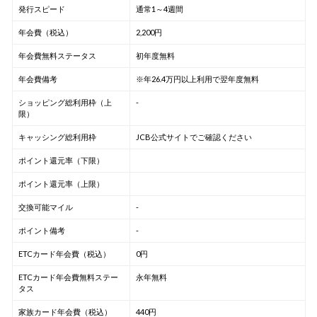
発行スピード
通常1～4週間
年会費（税込）
2,200円
年会費無料ステータス
初年度無料
年会費備考
※年26.4万円以上利用で翌年度無料
ショッピング総利用枠（上
-
限）
キャッシング総利用枠
JCB公式サイトでご確認ください
ポイント還元率（下限）
ポイント還元率（上限）
交換可能マイル
-
ポイント備考
-
ETCカード年会費（税込）
0円
ETCカード年会費無料ステー
永年無料
タス
家族カード年会費（税込）
440円