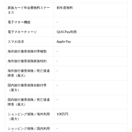
家族カード年会費無料ステー
初年度無料
タス
電子マネー機能
-
電子マネーチャージ
QUICPay利用
スマホ決済
Apple Pay
海外旅行傷害保険付帯種類
-
海外旅行傷害保険家族特約
-
海外旅行傷害保険／死亡後遺
-
障害（最大）
国内旅行傷害保険自動付帯
-
（最大）
国内旅行傷害保険／死亡後遺
-
障害（最大）
ショッピング保険／海外利用
100万円
（最大）
ショッピング保険／国内利用
-