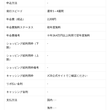
申込方法
-
発行スピード
通常1～4週間
年会費（税込）
2,200円
年会費無料ステータス
初年度無料
年会費備考
※年26.4万円以上利用で翌年度無料
ショッピング総利用枠（下
-
限）
ショッピング総利用枠（上
-
限）
ショッピング総利用枠備考
-
キャッシング総利用枠
JCB公式サイトでご確認ください
リボ払い金利
-
キャッシング金利
-
支払方法
国内：-
海外：-