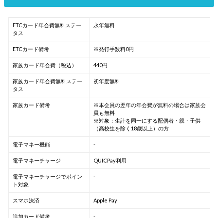
ETCカード年会費無料ステー
永年無料
タス
ETCカード備考
※発行手数料0円
家族カード年会費（税込）
440円
家族カード年会費無料ステー
初年度無料
タス
家族カード備考
※本会員の翌年の年会費が無料の場合は家族会
員も無料
※対象：生計を同一にする配偶者・親・子供
（高校生を除く18歳以上）の方
電子マネー機能
-
電子マネーチャージ
QUICPay利用
電子マネーチャージでポイン
-
ト対象
スマホ決済
Apple Pay
追加カード備考
-