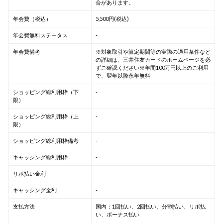
合があります。
年会費（税込）
5,500円(税込)
年会費無料ステータス
-
年会費備考
※対象取引や算定期間等の実際の適用条件など
の詳細は、三井住友カードのホームページを必
ずご確認ください※年間100万円以上のご利用
で、翌年以降永年無料
ショッピング総利用枠（下
-
限）
ショッピング総利用枠（上
-
限）
ショッピング総利用枠備考
-
キャッシング総利用枠
-
リボ払い金利
-
キャッシング金利
-
支払方法
国内：1回払い、2回払い、分割払い、リボ払
い、ボーナス払い