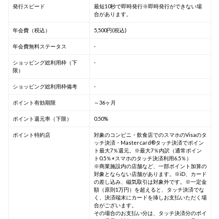
発行スピード
最短10秒で即時発行※即時発行ができない場
合があります。
年会費（税込）
5,500円(税込)
年会費無料ステータス
-
ショッピング総利用枠（下
-
限）
ショッピング総利用枠備考
-
ポイント有効期限
～36ヶ月
ポイント還元率（下限）
0.50%
ポイント特約店
対象のコンビニ・飲食店でのスマホのVisaのタ
ッチ決済・Mastercard®タッチ決済でポイン
ト最大7％還元。※最大7％内訳（通常ポイン
ト0.5％+スマホのタッチ決済利用6.5％）
※商業施設内の店舗など、一部ポイント加算の
対象とならない店舗があります。※iD、カード
の差し込み、磁気取引は対象外です。※一定金
額（原則1万円）を超えると、タッチ決済でな
く、決済端末にカードを挿しお支払いただく場
合がございます。
その場合のお支払い分は、タッチ決済分のポイ