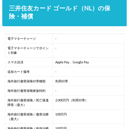
三井住友カード ゴールド（NL）の保
険・補償
電子マネーチャージ
-
電子マネーチャージでポイン
-
ト対象
スマホ決済
Apple Pay、Google Pay
追加カード備考
-
海外旅行傷害保険付帯種類
利用付帯
海外旅行傷害保険家族特約
-
海外旅行傷害保険／死亡後遺
2,000万円（利用付帯）
障害（最大）
海外旅行傷害保険／傷害治療
100万円
（最大）
海外旅行傷害保険／疾病治療
100万円