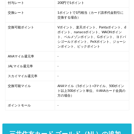
付与レート
200円で1ポイント
交換レート
1ポイントで1円相当（カード請求代金割引に
交換する場合）
交換可能ポイント
Vポイント、楽天ポイント、Pontaポイント、d
ポイント、nanacoポイント、WAONポイン
ト、ベルメゾンポイント、Gポイント、ヨドバ
シゴールドポイント、PeXポイント、ジョーシ
ンポイント、ビックポイント
ANAマイル還元率
-
JALマイル還元率
-
スカイマイル還元率
-
交換可能マイル
ANAマイル（5ポイント=3マイル、500ポイン
ト以上500ポイント単位、※ANAカード会員の
方の場合）
ポイントモール
-
三井住友カード ゴールド（NL）の追加