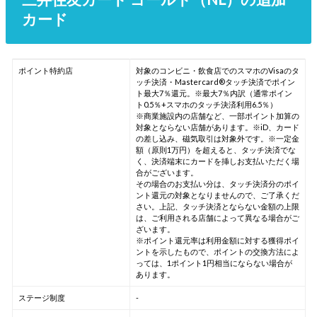
カード
ポイント特約店
対象のコンビニ・飲食店でのスマホのVisaのタ
ッチ決済・Mastercard®タッチ決済でポイン
ト最大7％還元。※最大7％内訳（通常ポイン
ト0.5％+スマホのタッチ決済利用6.5％）
※商業施設内の店舗など、一部ポイント加算の
対象とならない店舗があります。※iD、カード
の差し込み、磁気取引は対象外です。※一定金
額（原則1万円）を超えると、タッチ決済でな
く、決済端末にカードを挿しお支払いただく場
合がございます。
その場合のお支払い分は、タッチ決済分のポイ
ント還元の対象となりませんので、ご了承くだ
さい。上記、タッチ決済とならない金額の上限
は、ご利用される店舗によって異なる場合がご
ざいます。
※ポイント還元率は利用金額に対する獲得ポイ
ントを示したもので、ポイントの交換方法によ
っては、1ポイント1円相当にならない場合が
あります。
ステージ制度
-