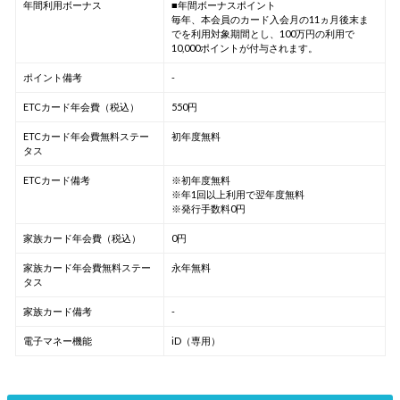
年間利用ボーナス
■年間ボーナスポイント
毎年、本会員のカード入会月の11ヵ月後末ま
でを利用対象期間とし、100万円の利用で
10,000ポイントが付与されます。
ポイント備考
-
ETCカード年会費（税込）
550円
ETCカード年会費無料ステー
初年度無料
タス
ETCカード備考
※初年度無料
※年1回以上利用で翌年度無料
※発行手数料0円
家族カード年会費（税込）
0円
家族カード年会費無料ステー
永年無料
タス
家族カード備考
-
電子マネー機能
iD（専用）