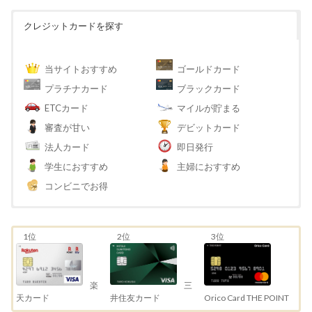
クレジットカードを探す
当サイトおすすめ
ゴールドカード
プラチナカード
ブラックカード
ETCカード
マイルが貯まる
審査が甘い
デビットカード
法人カード
即日発行
学生におすすめ
主婦におすすめ
コンビニでお得
1位
2位
3位
三
楽
井住友カード
天カード
Orico Card THE POINT