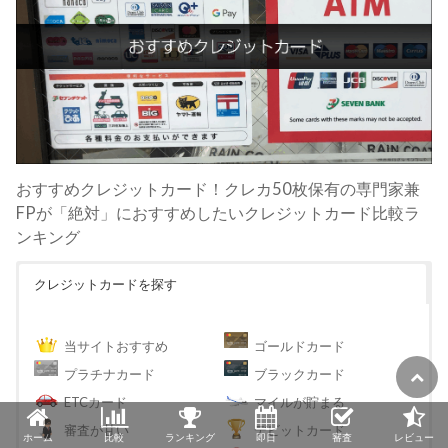
おすすめクレジットカード！クレカ50枚保有の専門家兼
FPが「絶対」におすすめしたいクレジットカード比較ラ
ンキング
クレジットカードを探す
当サイトおすすめ
ゴールドカード
プラチナカード
ブラックカード
ETCカード
マイルが貯まる
審査が甘い
デビットカード
ホーム
比較
ランキング
即日
審査
レビュー