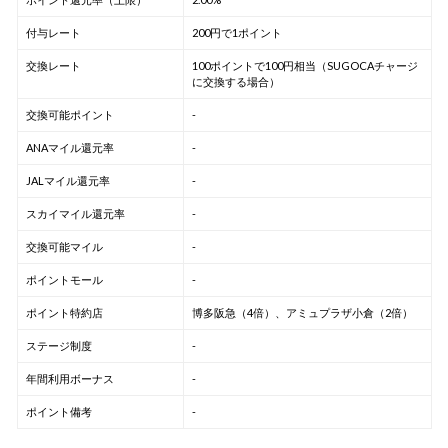
付与レート
200円で1ポイント
交換レート
100ポイントで100円相当（SUGOCAチャージ
に交換する場合）
交換可能ポイント
-
ANAマイル還元率
-
JALマイル還元率
-
スカイマイル還元率
-
交換可能マイル
-
ポイントモール
-
ポイント特約店
博多阪急（4倍）、アミュプラザ小倉（2倍）
ステージ制度
-
年間利用ボーナス
-
ポイント備考
-