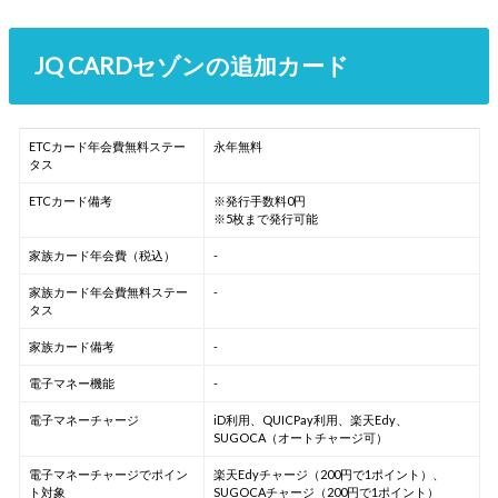
JQ CARDセゾンの追加カード
ETCカード年会費無料ステー
永年無料
タス
ETCカード備考
※発行手数料0円
※5枚まで発行可能
家族カード年会費（税込）
-
家族カード年会費無料ステー
-
タス
家族カード備考
-
電子マネー機能
-
電子マネーチャージ
iD利用、QUICPay利用、楽天Edy、
SUGOCA（オートチャージ可）
電子マネーチャージでポイン
楽天Edyチャージ（200円で1ポイント）、
ト対象
SUGOCAチャージ（200円で1ポイント）