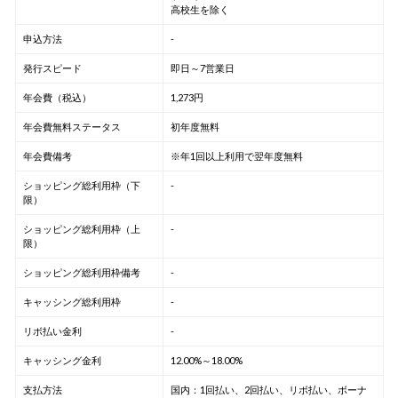
高校生を除く
申込方法
-
発行スピード
即日～7営業日
年会費（税込）
1,273円
年会費無料ステータス
初年度無料
年会費備考
※年1回以上利用で翌年度無料
ショッピング総利用枠（下
-
限）
ショッピング総利用枠（上
-
限）
ショッピング総利用枠備考
-
キャッシング総利用枠
-
リボ払い金利
-
キャッシング金利
12.00%～18.00%
支払方法
国内：1回払い、2回払い、リボ払い、ボーナ