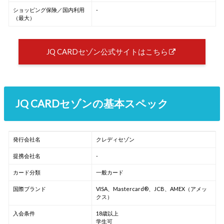
ショッピング保険／国内利用
-
（最大）
JQ CARDセゾン公式サイトはこちら
JQ CARDセゾンの基本スペック
発行会社名
クレディセゾン
提携会社名
-
カード分類
一般カード
国際ブランド
VISA、Mastercard®、JCB、AMEX（アメッ
クス）
入会条件
18歳以上
学生可