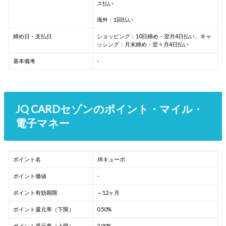
ス払い
海外：1回払い
締め日・支払日
ショッピング：10日締め・翌月4日払い、キャ
ッシング：月末締め・翌々月4日払い
基本備考
-
JQ CARDセゾンのポイント・マイル・
電子マネー
ポイント名
JRキューポ
ポイント価値
-
ポイント有効期限
～12ヶ月
ポイント還元率（下限）
0.50%
ポイント還元率（上限）
2.00%