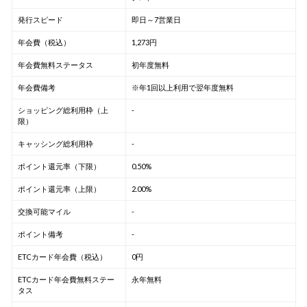
発行スピード
即日～7営業日
年会費（税込）
1,273円
年会費無料ステータス
初年度無料
年会費備考
※年1回以上利用で翌年度無料
ショッピング総利用枠（上
-
限）
キャッシング総利用枠
-
ポイント還元率（下限）
0.50%
ポイント還元率（上限）
2.00%
交換可能マイル
-
ポイント備考
-
ETCカード年会費（税込）
0円
ETCカード年会費無料ステー
永年無料
タス