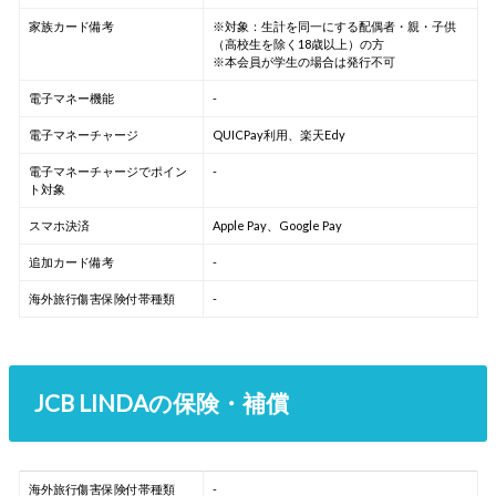
家族カード備考
※対象：生計を同一にする配偶者・親・子供
（高校生を除く18歳以上）の方
※本会員が学生の場合は発行不可
電子マネー機能
-
電子マネーチャージ
QUICPay利用、楽天Edy
電子マネーチャージでポイン
-
ト対象
スマホ決済
Apple Pay、Google Pay
追加カード備考
-
海外旅行傷害保険付帯種類
-
JCB LINDAの保険・補償
海外旅行傷害保険付帯種類
-