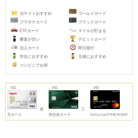
当サイトおすすめ
ゴールドカード
プラチナカード
ブラックカード
ETCカード
マイルが貯まる
審査が甘い
デビットカード
法人カード
即日発行
学生におすすめ
主婦におすすめ
コンビニでお得
1位
2位
3位
三
楽
井住友カード
天カード
Orico Card THE POINT