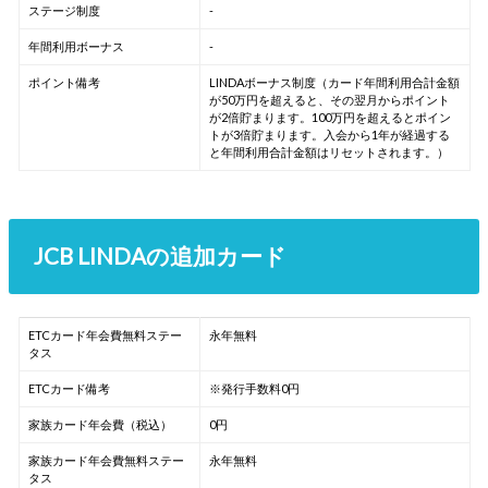
ステージ制度
-
年間利用ボーナス
-
ポイント備考
LINDAボーナス制度（カード年間利用合計金額
が50万円を超えると、その翌月からポイント
が2倍貯まります。100万円を超えるとポイン
トが3倍貯まります。入会から1年が経過する
と年間利用合計金額はリセットされます。）
JCB LINDAの追加カード
ETCカード年会費無料ステー
永年無料
タス
ETCカード備考
※発行手数料0円
家族カード年会費（税込）
0円
家族カード年会費無料ステー
永年無料
タス