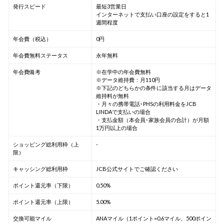
発行スピード
最短3営業日
インターネットで支払い口座の設定をすると1
週間程度
年会費（税込）
0円
年会費無料ステータス
永年無料
年会費備考
※在学中の年会費無料
※データ維持費：月110円
※下記のどちらかの条件に該当する月はデータ
維持料が無料
・月々の携帯電話･PHSの利用料金をJCB
LINDAで支払いの場合
・支払金額（本会員･家族会員の合計）が月額
1万円以上の場合
ショッピング総利用枠（上
-
限）
キャッシング総利用枠
JCB公式サイトでご確認ください
ポイント還元率（下限）
0.50%
ポイント還元率（上限）
5.00%
交換可能マイル
ANAマイル（1ポイント=0.6マイル、500ポイン