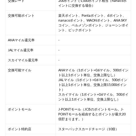
交換レート
200ポイントで1,000ポイント相当（nanacoポ
イントに交換する場合）
交換可能ポイント
楽天ポイント、Pontaポイント、dポイント、
nanacoポイント、WAONポイント、ANA SKY
コイン、ベルメゾンポイント、ジョーシンポイ
ント、ビックポイント
ANAマイル還元率
-
JALマイル還元率
-
スカイマイル還元率
-
交換可能マイル
ANAマイル（1ポイント=0.6マイル、500ポイン
ト以上1ポイント単位、交換上限なし）
JALマイル（1ポイント=0.6マイル、500ポイン
ト以上1ポイント単位、交換上限15,000ポイン
ト）
スカイマイル（1ポイント=0.6マイル、500ポイ
ント以上1ポイント単位、交換上限なし）
ポイントモール
J-POINTモール（JCBのポイントモール。J-
POINTモールを経由するとポイントが最大20
倍貯まります。）
ポイント特約店
スターバックスカードチャージ（10倍）