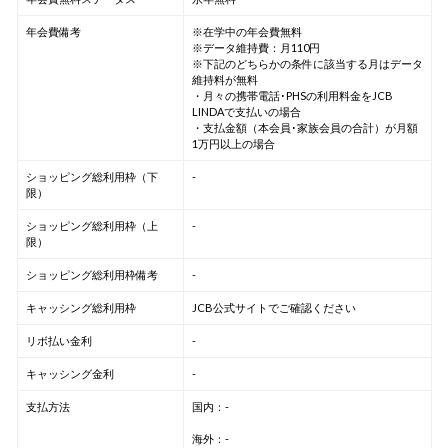
年会費備考
※在学中の年会費無料
※データ維持費：月110円
※下記のどちらかの条件に該当する月はデータ
維持料が無料
・月々の携帯電話･PHSの利用料金をJCB
LINDAで支払いの場合
・支払金額（本会員･家族会員の合計）が月額
1万円以上の場合
ショッピング総利用枠（下
-
限）
ショッピング総利用枠（上
-
限）
ショッピング総利用枠備考
-
キャッシング総利用枠
JCB公式サイトでご確認ください
リボ払い金利
-
キャッシング金利
-
支払方法
国内：-
海外：-