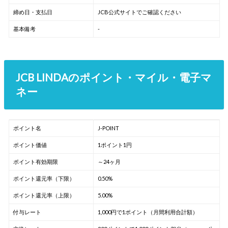
締め日・支払日
JCB公式サイトでご確認ください
基本備考
-
JCB LINDAのポイント・マイル・電子マ
ネー
ポイント名
J-POINT
ポイント価値
1ポイント1円
ポイント有効期限
～24ヶ月
ポイント還元率（下限）
0.50%
ポイント還元率（上限）
5.00%
付与レート
1,000円で1ポイント（月間利用合計額）