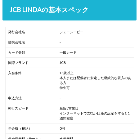
JCB LINDAの基本スペック
発行会社名
ジェーシービー
提携会社名
-
カード分類
一般カード
国際ブランド
JCB
入会条件
18歳以上
本人または配偶者に安定した継続的な収入のあ
る方
学生可
申込方法
-
発行スピード
最短3営業日
インターネットで支払い口座の設定をすると1
週間程度
年会費（税込）
0円
年会費無料ステータス
永年無料