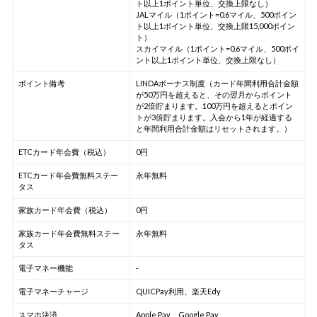
ト以上1ポイント単位、交換上限なし）
JALマイル（1ポイント=0.6マイル、500ポイン
ト以上1ポイント単位、交換上限15,000ポイン
ト）
スカイマイル（1ポイント=0.6マイル、500ポイ
ント以上1ポイント単位、交換上限なし）
ポイント備考
LINDAボーナス制度（カード年間利用合計金額
が50万円を超えると、その翌月からポイント
が2倍貯まります。100万円を超えるとポイン
トが3倍貯まります。入会から1年が経過する
と年間利用合計金額はリセットされます。）
ETCカード年会費（税込）
0円
ETCカード年会費無料ステー
永年無料
タス
家族カード年会費（税込）
0円
家族カード年会費無料ステー
永年無料
タス
電子マネー機能
-
電子マネーチャージ
QUICPay利用、楽天Edy
スマホ決済
Apple Pay、Google Pay