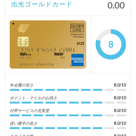
0.00
出光ゴールドカード
8
年会費の安さ
8.0/10
ポイント・マイルのお得さ
8.0/10
付帯サービスの充実度
8.0/10
使い勝手の良さ
8.0/10
ステイタス性
8.0/10