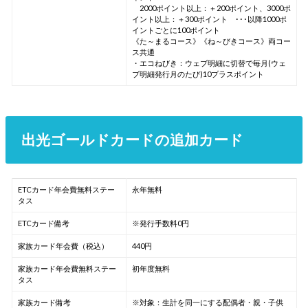
2000ポイント以上：＋200ポイント、3000ポ
イント以上：＋300ポイント ･･･以降1000ポ
イントごとに100ポイント
《た～まるコース》《ね～びきコース》両コー
ス共通
・エコねびき：ウェブ明細に切替で毎月(ウェ
ブ明細発行月のたび)10プラスポイント
出光ゴールドカードの追加カード
ETCカード年会費無料ステー
永年無料
タス
ETCカード備考
※発行手数料0円
家族カード年会費（税込）
440円
家族カード年会費無料ステー
初年度無料
タス
家族カード備考
※対象：生計を同一にする配偶者・親・子供