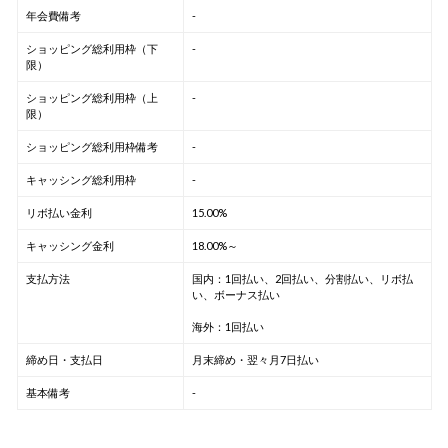
年会費備考
-
ショッピング総利用枠（下
-
限）
ショッピング総利用枠（上
-
限）
ショッピング総利用枠備考
-
キャッシング総利用枠
-
リボ払い金利
15.00%
キャッシング金利
18.00%～
支払方法
国内：1回払い、2回払い、分割払い、リボ払
い、ボーナス払い
海外：1回払い
締め日・支払日
月末締め・翌々月7日払い
基本備考
-