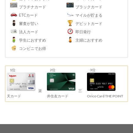
プラチナカード
ブラックカード
ETCカード
マイルが貯まる
審査が甘い
デビットカード
法人カード
即日発行
学生におすすめ
主婦におすすめ
コンビニでお得
1位
2位
3位
三
楽
井住友カード
天カード
Orico Card THE POINT