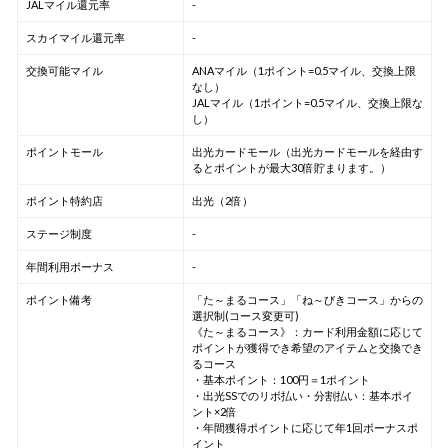
JALマイル還元率
-
スカイマイル還元率
-
交換可能マイル
ANAマイル（1ポイント=0.5マイル、交換上限
なし）
JALマイル（1ポイント=0.5マイル、交換上限な
し）
ポイントモール
出光カードモール（出光カードモールを経由す
るとポイントが最大30倍貯まります。）
ポイント特約店
出光（2倍）
ステージ制度
-
年間利用ボーナス
-
ポイント備考
「た～まるコース」「ね～びきコース」からの
選択制(コース変更可)
《た～まるコース》：カード利用金額に応じて
ポイントが獲得でき希望のアイテムと交換でき
るコース
・基本ポイント：100円＝1ポイント
・出光SSでのリボ払い・分割払い：基本ポイ
ント×2倍
・年間獲得ポイントに応じて年1回ボーナスポ
イント