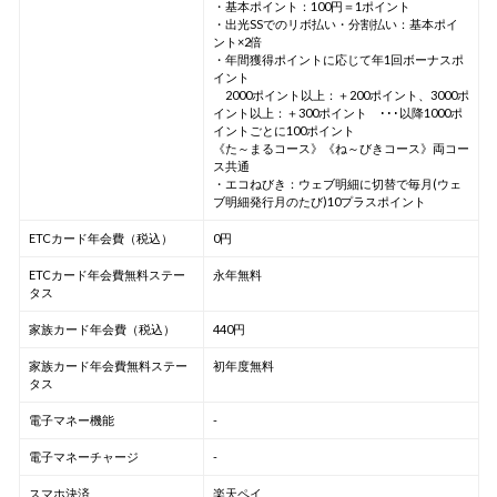
・基本ポイント：100円＝1ポイント
・出光SSでのリボ払い・分割払い：基本ポイ
ント×2倍
・年間獲得ポイントに応じて年1回ボーナスポ
イント
2000ポイント以上：＋200ポイント、3000ポ
イント以上：＋300ポイント ･･･以降1000ポ
イントごとに100ポイント
《た～まるコース》《ね～びきコース》両コー
ス共通
・エコねびき：ウェブ明細に切替で毎月(ウェ
ブ明細発行月のたび)10プラスポイント
ETCカード年会費（税込）
0円
ETCカード年会費無料ステー
永年無料
タス
家族カード年会費（税込）
440円
家族カード年会費無料ステー
初年度無料
タス
電子マネー機能
-
電子マネーチャージ
-
スマホ決済
楽天ペイ