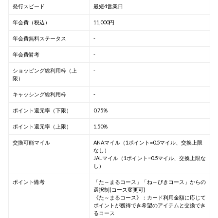
発行スピード
最短4営業日
年会費（税込）
11,000円
年会費無料ステータス
-
年会費備考
-
ショッピング総利用枠（上
-
限）
キャッシング総利用枠
-
ポイント還元率（下限）
0.75%
ポイント還元率（上限）
1.50%
交換可能マイル
ANAマイル（1ポイント=0.5マイル、交換上限
なし）
JALマイル（1ポイント=0.5マイル、交換上限な
し）
ポイント備考
「た～まるコース」「ね～びきコース」からの
選択制(コース変更可)
《た～まるコース》：カード利用金額に応じて
ポイントが獲得でき希望のアイテムと交換でき
るコース