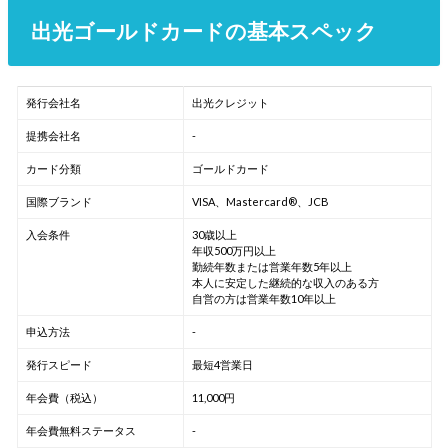
出光ゴールドカードの基本スペック
発行会社名
出光クレジット
提携会社名
-
カード分類
ゴールドカード
国際ブランド
VISA、Mastercard®、JCB
入会条件
30歳以上
年収500万円以上
勤続年数または営業年数5年以上
本人に安定した継続的な収入のある方
自営の方は営業年数10年以上
申込方法
-
発行スピード
最短4営業日
年会費（税込）
11,000円
年会費無料ステータス
-