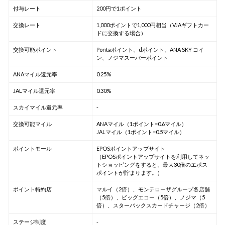
付与レート
200円で1ポイント
交換レート
1,000ポイントで1,000円相当（VJAギフトカー
ドに交換する場合）
交換可能ポイント
Pontaポイント、dポイント、ANA SKY コイ
ン、ノジマスーパーポイント
ANAマイル還元率
0.25%
JALマイル還元率
0.30%
スカイマイル還元率
-
交換可能マイル
ANAマイル（1ポイント=0.6マイル）
JALマイル（1ポイント=0.5マイル）
ポイントモール
EPOSポイントアップサイト
（EPOSポイントアップサイトを利用してネッ
トショッピングをすると、最大30倍のエポス
ポイントが貯まります。）
ポイント特約店
マルイ（2倍）、モンテローザグループ各店舗
（5倍）、ビッグエコー（5倍）、ノジマ（5
倍）、スターバックスカードチャージ（2倍）
ステージ制度
-