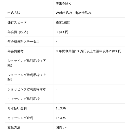
学生を除く
申込方法
Web申込み、郵送申込み
発行スピード
通常1週間
年会費（税込）
30,000円
年会費無料ステータス
-
年会費備考
※年間利用額100万円以上で翌年以降20,000円
ショッピング総利用枠（下
-
限）
ショッピング総利用枠（上
-
限）
ショッピング総利用枠備考
-
キャッシング総利用枠
-
リボ払い金利
15.00%
キャッシング金利
18.00%
支払方法
国内：-