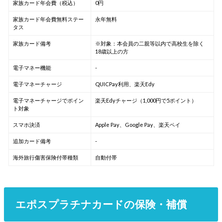
家族カード年会費（税込）
0円
家族カード年会費無料ステー
永年無料
タス
家族カード備考
※対象：本会員の二親等以内で高校生を除く
18歳以上の方
電子マネー機能
-
電子マネーチャージ
QUICPay利用、楽天Edy
電子マネーチャージでポイン
楽天Edyチャージ（1,000円で5ポイント）
ト対象
スマホ決済
Apple Pay、Google Pay、楽天ペイ
追加カード備考
-
海外旅行傷害保険付帯種類
自動付帯
エポスプラチナカードの保険・補償