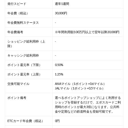
発行スピード
通常1週間
年会費（税込）
30,000円
年会費無料ステータス
-
年会費備考
※年間利用額100万円以上で翌年以降20,000円
ショッピング総利用枠（上
-
限）
キャッシング総利用枠
-
ポイント還元率（下限）
0.50%
ポイント還元率（上限）
1.25%
交換可能マイル
ANAマイル（1ポイント=0.6マイル）
JALマイル（1ポイント=0.5マイル）
ポイント備考
選べるポイントアップショップによく利用する
ショップを登録するだけで、エポスカードご利
用時のポイントが最大3倍になります。公共料
金や定期などの鉄道料金も登録可能です。
ETCカード年会費（税込）
0円