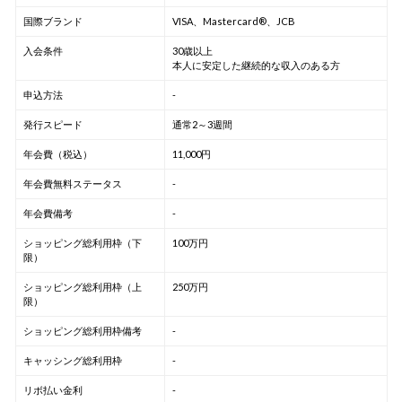
国際ブランド
VISA、Mastercard®、JCB
入会条件
30歳以上
本人に安定した継続的な収入のある方
申込方法
-
発行スピード
通常2～3週間
年会費（税込）
11,000円
年会費無料ステータス
-
年会費備考
-
ショッピング総利用枠（下
100万円
限）
ショッピング総利用枠（上
250万円
限）
ショッピング総利用枠備考
-
キャッシング総利用枠
-
リボ払い金利
-