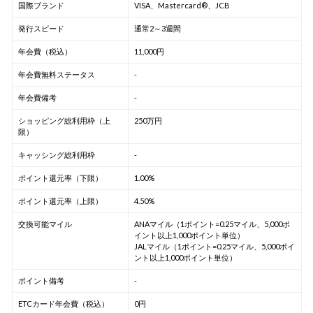
国際ブランド
VISA、Mastercard®、JCB
発行スピード
通常2～3週間
年会費（税込）
11,000円
年会費無料ステータス
-
年会費備考
-
ショッピング総利用枠（上
250万円
限）
キャッシング総利用枠
-
ポイント還元率（下限）
1.00%
ポイント還元率（上限）
4.50%
交換可能マイル
ANAマイル（1ポイント=0.25マイル、5,000ポ
イント以上1,000ポイント単位）
JALマイル（1ポイント=0.25マイル、5,000ポイ
ント以上1,000ポイント単位）
ポイント備考
-
ETCカード年会費（税込）
0円