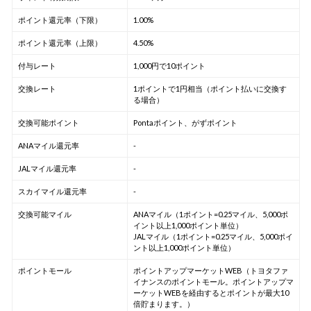
ポイント還元率（下限）
1.00%
ポイント還元率（上限）
4.50%
付与レート
1,000円で10ポイント
交換レート
1ポイントで1円相当（ポイント払いに交換す
る場合）
交換可能ポイント
Pontaポイント、がずポイント
ANAマイル還元率
-
JALマイル還元率
-
スカイマイル還元率
-
交換可能マイル
ANAマイル（1ポイント=0.25マイル、5,000ポ
イント以上1,000ポイント単位）
JALマイル（1ポイント=0.25マイル、5,000ポイ
ント以上1,000ポイント単位）
ポイントモール
ポイントアップマーケットWEB（トヨタファ
イナンスのポイントモール。ポイントアップマ
ーケットWEBを経由するとポイントが最大10
倍貯まります。）