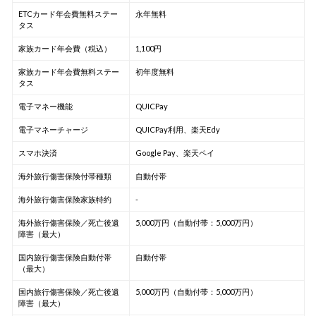
ETCカード年会費無料ステー
永年無料
タス
家族カード年会費（税込）
1,100円
家族カード年会費無料ステー
初年度無料
タス
電子マネー機能
QUICPay
電子マネーチャージ
QUICPay利用、楽天Edy
スマホ決済
Google Pay、楽天ペイ
海外旅行傷害保険付帯種類
自動付帯
海外旅行傷害保険家族特約
-
海外旅行傷害保険／死亡後遺
5,000万円（自動付帯：5,000万円）
障害（最大）
国内旅行傷害保険自動付帯
自動付帯
（最大）
国内旅行傷害保険／死亡後遺
5,000万円（自動付帯：5,000万円）
障害（最大）