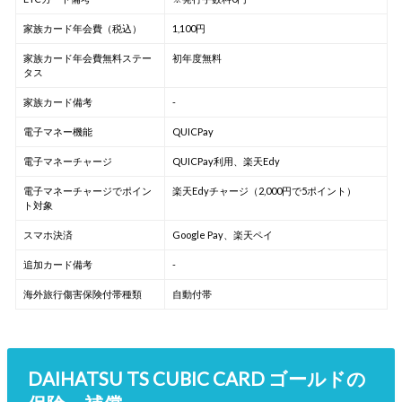
家族カード年会費（税込）
1,100円
家族カード年会費無料ステー
初年度無料
タス
家族カード備考
-
電子マネー機能
QUICPay
電子マネーチャージ
QUICPay利用、楽天Edy
電子マネーチャージでポイン
楽天Edyチャージ（2,000円で5ポイント）
ト対象
スマホ決済
Google Pay、楽天ペイ
追加カード備考
-
海外旅行傷害保険付帯種類
自動付帯
DAIHATSU TS CUBIC CARD ゴールドの