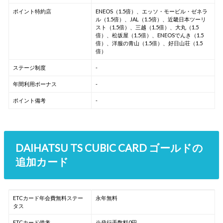
ポイント特約店
ENEOS（1.5倍）、エッソ・モービル・ゼネラ
ル（1.5倍）、JAL（1.5倍）、近畿日本ツーリ
スト（1.5倍）、三越（1.5倍）、大丸（1.5
倍）、松坂屋（1.5倍）、ENEOSでんき（1.5
倍）、洋服の青山（1.5倍）、好日山荘（1.5
倍）
ステージ制度
-
年間利用ボーナス
-
ポイント備考
-
DAIHATSU TS CUBIC CARD ゴールドの
追加カード
ETCカード年会費無料ステー
永年無料
タス
ETCカード備考
※発行手数料0円