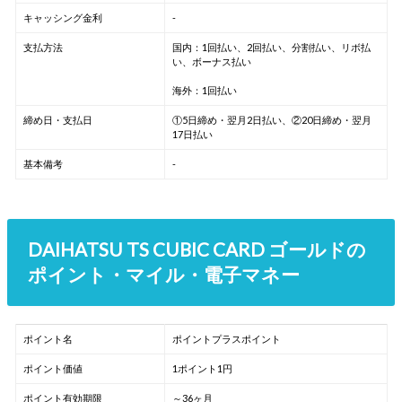
キャッシング金利
-
支払方法
国内：1回払い、2回払い、分割払い、リボ払
い、ボーナス払い
海外：1回払い
締め日・支払日
①5日締め・翌月2日払い、②20日締め・翌月
17日払い
基本備考
-
DAIHATSU TS CUBIC CARD ゴールドの
ポイント・マイル・電子マネー
ポイント名
ポイントプラスポイント
ポイント価値
1ポイント1円
ポイント有効期限
～36ヶ月