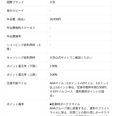
国際ブランド
JCB
発行スピード
-
年会費（税込）
20,900円
年会費無料ステータス
-
年会費備考
-
ショッピング総利用枠（上
-
限）
キャッシング総利用枠
JCB公式サイトでご確認ください
ポイント還元率（下限）
1.00%
ポイント還元率（上限）
3.00%
交換可能マイル
ANAマイル（1ポイント=10マイル、1ポイント
以上1ポイント単位、交換手数料年間5,500円、
※10マイルコース・通常獲得ポイントの場
合）
ポイント備考
■搭乗時ボーナスマイル
ANAグループ便に搭乗すると、通常のフライト
マイルに加え、区間ごとの割り増しボーナスマ