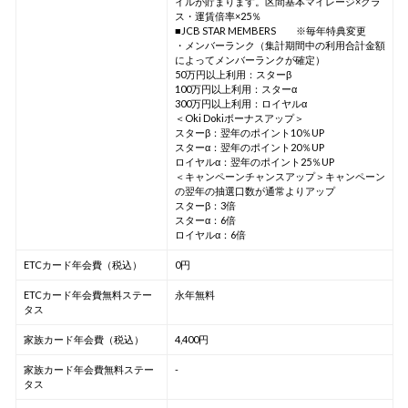
イルが貯まります。区間基本マイレージ×クラ
ス・運賃倍率×25％
■JCB STAR MEMBERS ※毎年特典変更
・メンバーランク（集計期間中の利用合計金額
によってメンバーランクが確定）
50万円以上利用：スターβ
100万円以上利用：スターα
300万円以上利用：ロイヤルα
＜Oki Dokiボーナスアップ＞
スターβ：翌年のポイント10％UP
スターα：翌年のポイント20％UP
ロイヤルα：翌年のポイント25％UP
＜キャンペーンチャンスアップ＞キャンペーン
の翌年の抽選口数が通常よりアップ
スターβ：3倍
スターα：6倍
ロイヤルα：6倍
ETCカード年会費（税込）
0円
ETCカード年会費無料ステー
永年無料
タス
家族カード年会費（税込）
4,400円
家族カード年会費無料ステー
-
タス