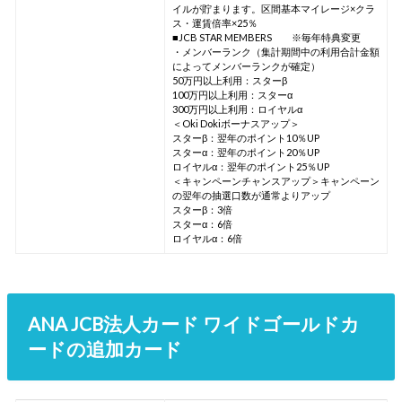
イルが貯まります。区間基本マイレージ×クラ
ス・運賃倍率×25％
■JCB STAR MEMBERS ※毎年特典変更
・メンバーランク（集計期間中の利用合計金額
によってメンバーランクが確定）
50万円以上利用：スターβ
100万円以上利用：スターα
300万円以上利用：ロイヤルα
＜Oki Dokiボーナスアップ＞
スターβ：翌年のポイント10％UP
スターα：翌年のポイント20％UP
ロイヤルα：翌年のポイント25％UP
＜キャンペーンチャンスアップ＞キャンペーン
の翌年の抽選口数が通常よりアップ
スターβ：3倍
スターα：6倍
ロイヤルα：6倍
ANA JCB法人カード ワイドゴールドカ
ードの追加カード