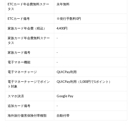
ETCカード年会費無料ステー
永年無料
タス
ETCカード備考
※発行手数料0円
家族カード年会費（税込）
4,400円
家族カード年会費無料ステー
-
タス
家族カード備考
-
電子マネー機能
-
電子マネーチャージ
QUICPay利用
電子マネーチャージでポイン
QUICPay利用（1,000円で1ポイント）
ト対象
スマホ決済
Google Pay
追加カード備考
-
海外旅行傷害保険付帯種類
自動付帯