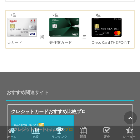
1位
2位
3位
三
楽
井住友カード
天カード
Orico Card THE POINT
おすすめ関連サイト
クレジットカードおすすめ比較プロ
ホーム
比較
ランキング
即日
審査
レビュー