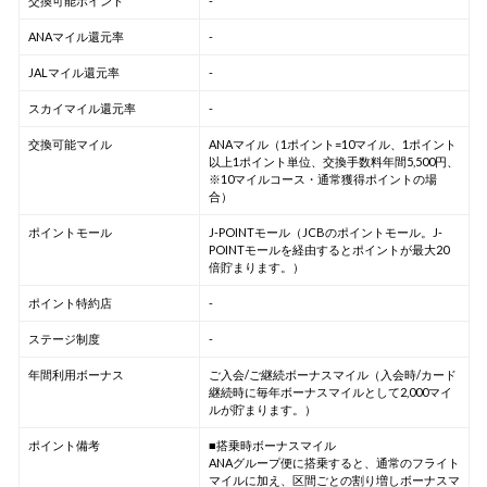
交換可能ポイント
-
ANAマイル還元率
-
JALマイル還元率
-
スカイマイル還元率
-
交換可能マイル
ANAマイル（1ポイント=10マイル、1ポイント
以上1ポイント単位、交換手数料年間5,500円、
※10マイルコース・通常獲得ポイントの場
合）
ポイントモール
J-POINTモール（JCBのポイントモール。J-
POINTモールを経由するとポイントが最大20
倍貯まります。）
ポイント特約店
-
ステージ制度
-
年間利用ボーナス
ご入会/ご継続ボーナスマイル（入会時/カード
継続時に毎年ボーナスマイルとして2,000マイ
ルが貯まります。）
ポイント備考
■搭乗時ボーナスマイル
ANAグループ便に搭乗すると、通常のフライト
マイルに加え、区間ごとの割り増しボーナスマ