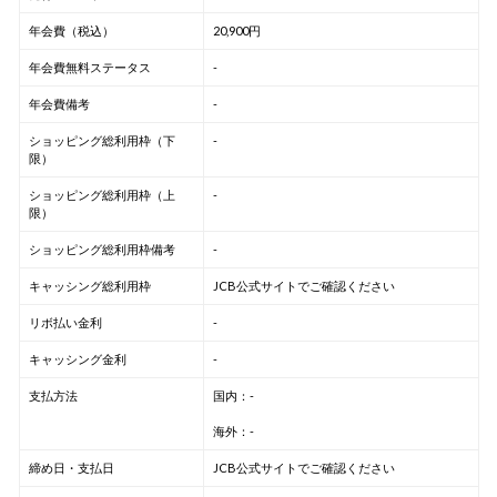
年会費（税込）
20,900円
年会費無料ステータス
-
年会費備考
-
ショッピング総利用枠（下
-
限）
ショッピング総利用枠（上
-
限）
ショッピング総利用枠備考
-
キャッシング総利用枠
JCB公式サイトでご確認ください
リボ払い金利
-
キャッシング金利
-
支払方法
国内：-
海外：-
締め日・支払日
JCB公式サイトでご確認ください