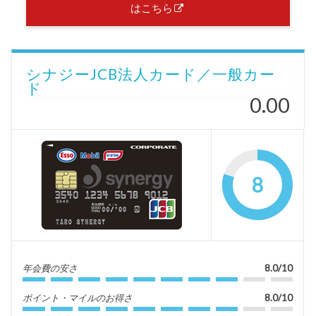
はこちら
シナジーJCB法人カード／一般カー
ド
0.00
8
年会費の安さ
8.0/10
ポイント・マイルのお得さ
8.0/10