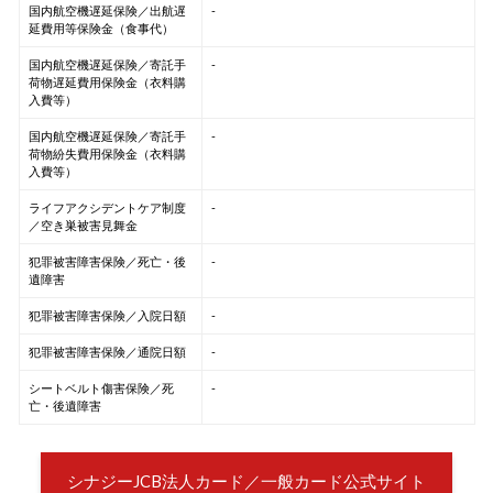
国内航空機遅延保険／出航遅
-
延費用等保険金（食事代）
国内航空機遅延保険／寄託手
-
荷物遅延費用保険金（衣料購
入費等）
国内航空機遅延保険／寄託手
-
荷物紛失費用保険金（衣料購
入費等）
ライフアクシデントケア制度
-
／空き巣被害見舞金
犯罪被害障害保険／死亡・後
-
遺障害
犯罪被害障害保険／入院日額
-
犯罪被害障害保険／通院日額
-
シートベルト傷害保険／死
-
亡・後遺障害
シナジーJCB法人カード／一般カード公式サイト