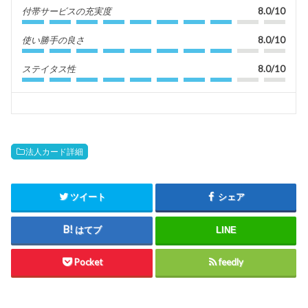
付帯サービスの充実度
8.0/10
使い勝手の良さ
8.0/10
ステイタス性
8.0/10
法人カード詳細
ツイート
シェア
はてブ
LINE
Pocket
feedly