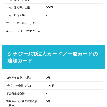
マイル還元率／上限
0.00%
マイル取得方法
-
フライトマイルボーナス
-
キャッシュバックプログラム
-
シナジーJCB法人カード／一般カードの
追加カード
初年度年会費（税込）
0円
2年目～年会費（税込）
2,200円
年会費優遇条件
-
追加カード／初年度年会費
0円
（税込）