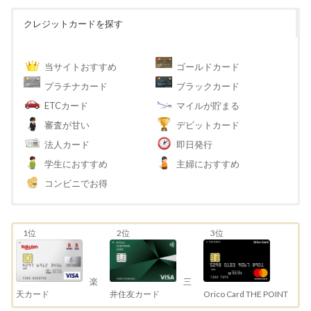
クレジットカードを探す
当サイトおすすめ
ゴールドカード
プラチナカード
ブラックカード
ETCカード
マイルが貯まる
審査が甘い
デビットカード
法人カード
即日発行
学生におすすめ
主婦におすすめ
コンビニでお得
1位
2位
3位
三
楽
井住友カード
天カード
Orico Card THE POINT