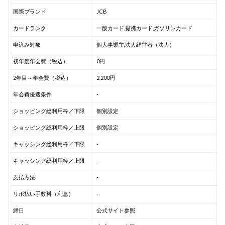
国際ブランド
JCB
カードランク
一般カード,提携カード,ガソリンカード
申込み対象
個人事業主,法人経営者（法人）
初年度年会費（税込）
0円
2年目～年会費（税込）
2,200円
年会費優遇条件
-
ショッピング総利用枠／下限
個別設定
ショッピング総利用枠／上限
個別設定
キャッシング総利用枠／下限
-
キャッシング総利用枠／上限
-
支払方法
-
リボ払い手数料（利息）
-
締日
公式サイト参照