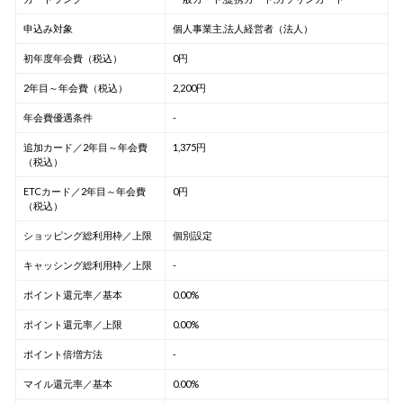
申込み対象
個人事業主,法人経営者（法人）
初年度年会費（税込）
0円
2年目～年会費（税込）
2,200円
年会費優遇条件
-
追加カード／2年目～年会費
1,375円
（税込）
ETCカード／2年目～年会費
0円
（税込）
ショッピング総利用枠／上限
個別設定
キャッシング総利用枠／上限
-
ポイント還元率／基本
0.00%
ポイント還元率／上限
0.00%
ポイント倍増方法
-
マイル還元率／基本
0.00%