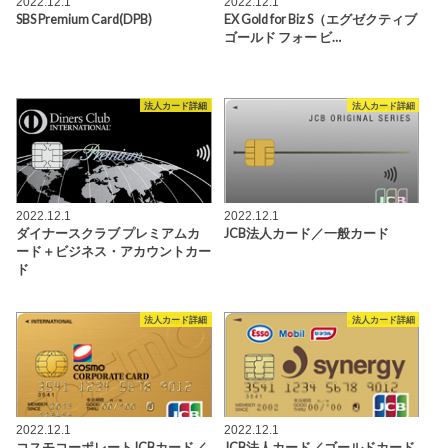
2022.12.1
2022.12.1
SBS Premium Card(DPB)
EX Gold for Biz S（エグゼクティブ
ゴールド フォー ビ…
法人カード詳細
法人カード詳細
2022.12.1
2022.12.1
ダイナースクラブ プレミアムカ
JCB法人カード／一般カード
ード＋ビジネス・アカウントカー
ド
法人カード詳細
法人カード詳細
2022.12.1
2022.12.1
コスモコーポレートJCBカード／
JCB法人カード／ゴールドカード