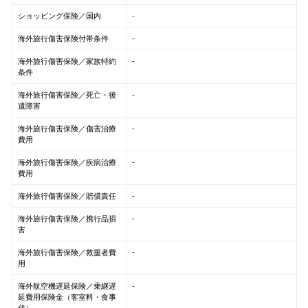
ショッピング保険／国内
-
海外旅行傷害保険付帯条件
-
海外旅行傷害保険／家族特約
-
条件
海外旅行傷害保険／死亡・後
-
遺障害
海外旅行傷害保険／傷害治療
-
費用
海外旅行傷害保険／疾病治療
-
費用
海外旅行傷害保険／賠償責任
-
海外旅行傷害保険／携行品損
-
害
海外旅行傷害保険／救援者費
-
用
海外航空機遅延保険／乗継遅
-
延費用保険金（客室料・食事
代）