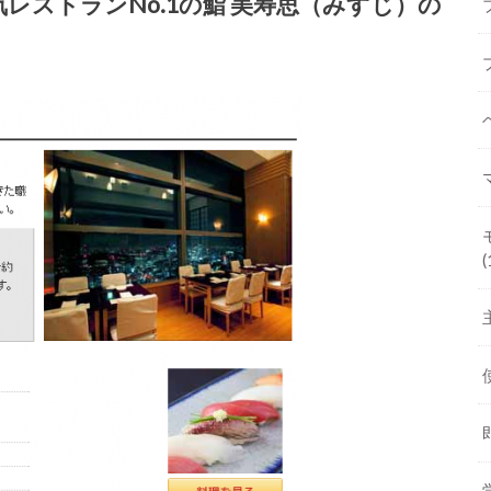
人気レストランNo.1の鮨 美寿思（みすじ）の
(