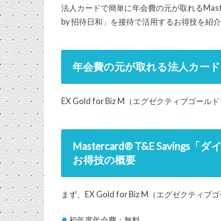
法人カードで簡単に年会費の元が取れるMastercar
by 招待日和」を接待で活用するお得技を紹
年会費の元が取れる法人カー
EX Gold for Biz M（エグゼクティブゴー
Mastercard® T&E Savin
お得技の概要
まず、EX Gold for Biz M（エグゼク
初年度年会費：無料