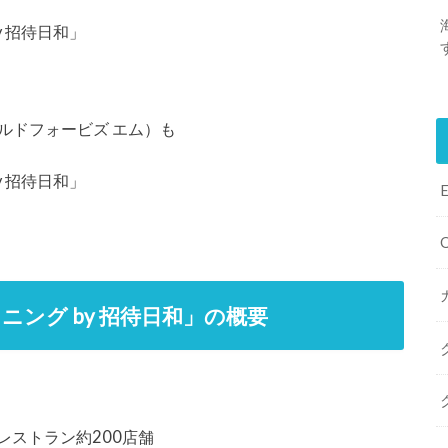
 by 招待日和」
ブゴールドフォービズ エム）も
 by 招待日和」
s「ダイニング by 招待日和」の概要
レストラン約200店舗