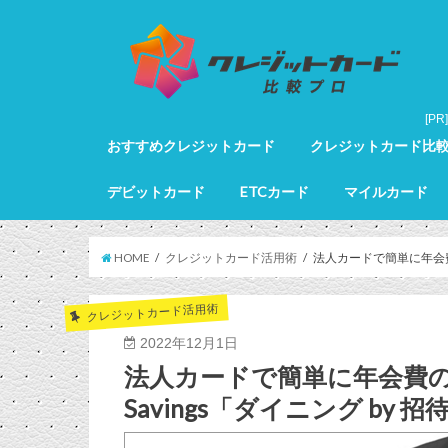
おすすめクレジットカード
クレジットカード比
クレジットカード全カードランキング
クレジットカードランキング
ゴールドカードランキング
プラチナカードランキング
ブラックカードランキング
クレジットカード詳細
デビットカード
ETCカード
マイルカード
デビットカード比較
デビットカードランキング
マイルカードランキン
HOME
クレジットカード活用術
法人カードで簡単に年会費の元
クレジットカード活用術
2022年12月1日
法人カードで簡単に年会費の元が取
Savings「ダイニング 