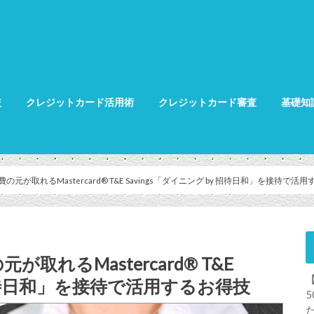
較
クレジットカード活用術
クレジットカード審査
基礎知
クレジット
クレジット
グ
が取れるMastercard® T&E Savings「ダイニング by 招待日和」を接待で活
れるMastercard® T&E
by 招待日和」を接待で活用するお得技