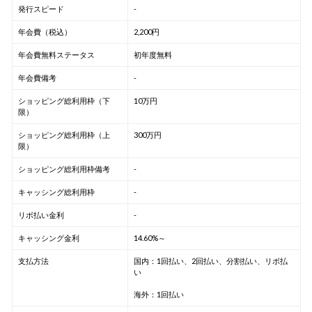
発行スピード
-
年会費（税込）
2,200円
年会費無料ステータス
初年度無料
年会費備考
-
ショッピング総利用枠（下
10万円
限）
ショッピング総利用枠（上
300万円
限）
ショッピング総利用枠備考
-
キャッシング総利用枠
-
リボ払い金利
-
キャッシング金利
14.60%～
支払方法
国内：1回払い、2回払い、分割払い、リボ払
い
海外：1回払い