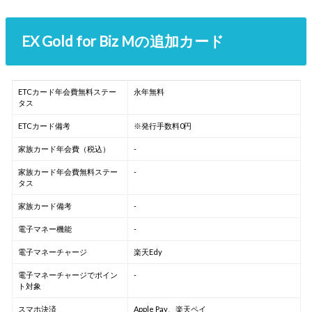
EX Gold for Biz Mの追加カード
ETCカード年会費無料ステー
永年無料
タス
ETCカード備考
※発行手数料0円
家族カード年会費（税込）
-
家族カード年会費無料ステー
-
タス
家族カード備考
-
電子マネー機能
-
電子マネーチャージ
楽天Edy
電子マネーチャージでポイン
-
ト対象
スマホ決済
Apple Pay、楽天ペイ