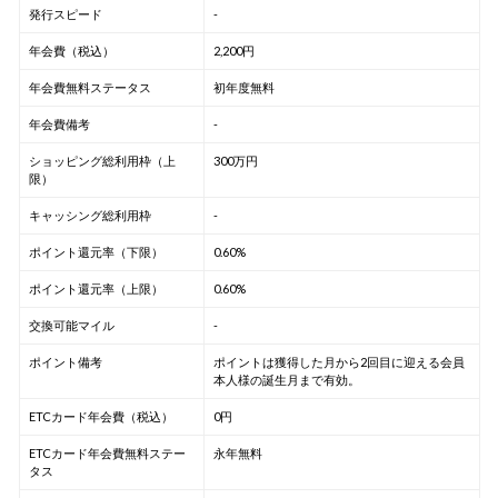
発行スピード
-
年会費（税込）
2,200円
年会費無料ステータス
初年度無料
年会費備考
-
ショッピング総利用枠（上
300万円
限）
キャッシング総利用枠
-
ポイント還元率（下限）
0.60%
ポイント還元率（上限）
0.60%
交換可能マイル
-
ポイント備考
ポイントは獲得した月から2回目に迎える会員
本人様の誕生月まで有効。
ETCカード年会費（税込）
0円
ETCカード年会費無料ステー
永年無料
タス