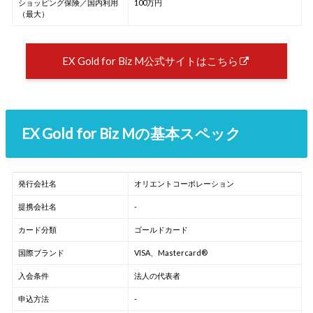
ショッピング保険／国内利用
100万円
（最大）
EX Gold for Biz M公式サイトはこちら
EX Gold for Biz Mの基本スペック
発行会社名
オリエントコーポレーション
提携会社名
-
カード分類
ゴールドカード
国際ブランド
VISA、Mastercard®
入会条件
法人の代表者
申込方法
-