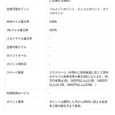
に交換する場合）
交換可能ポイント
ベルメゾンポイント、ちょコムポイント、オリ
コポイント
ANAマイル還元率
0.06%
JALマイル還元率
0.07%
スカイマイル還元率
-
交換可能マイル
-
ポイントモール
-
ポイント特約店
-
ステージ制度
クラステージ（年間のご利用金額に応じて翌年
のスマイル加算倍率が最大2倍になります。50
万円未満は1倍、50万円以上は1.5倍、100万円
以上は1.7倍、200万円以上は2.0倍。）
年間利用ボーナス
-
ポイント備考
ポイントは獲得した月から2回目に迎える会員
本人様の誕生月まで有効。