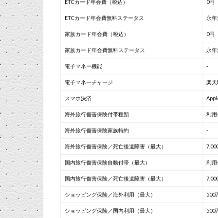
ETCカード年会費（税込）
0円
ETCカード年会費無料ステータス
永年
家族カード年会費（税込）
0円
家族カード年会費無料ステータス
永年
電子マネー機能
-
電子マネーチャージ
楽天
スマホ決済
Appl
海外旅行傷害保険付帯種類
利用
海外旅行傷害保険家族特約
-
海外旅行傷害保険／死亡後遺障害（最大）
7,0
国内旅行傷害保険自動付帯（最大）
利用
国内旅行傷害保険／死亡後遺障害（最大）
7,0
ショッピング保険／海外利用（最大）
500
ショッピング保険／国内利用（最大）
500