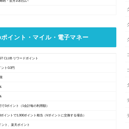
日締め・翌月10日払い
ードのポイント・マイル・電子マネー
UST CLUB リワードポイント
イント0.3円
限
%
%
0円で3ポイント（1会計毎の利用額）
000ポイントで1,000ポイント相当（Vポイントに交換する場合）
イント、楽天ポイント