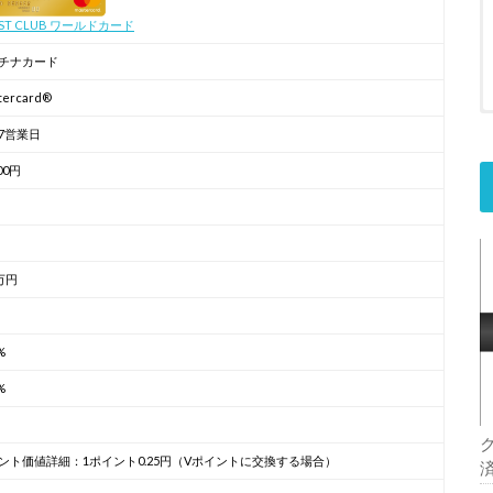
UST CLUB ワールドカード
チナカード
tercard®
7営業日
200円
万円
%
%
ント価値詳細：1ポイント0.25円（Vポイントに交換する場合）