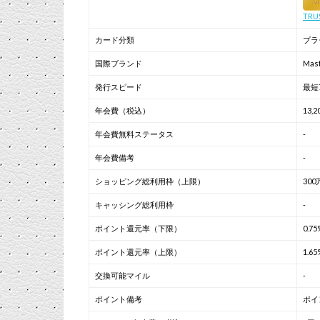
TR
カード分類
プラ
国際ブランド
Mas
発行スピード
最短
年会費（税込）
13,
年会費無料ステータス
-
年会費備考
-
ショッピング総利用枠（上限）
300
キャッシング総利用枠
-
ポイント還元率（下限）
0.75
ポイント還元率（上限）
1.65
交換可能マイル
-
ポイント備考
ポイ