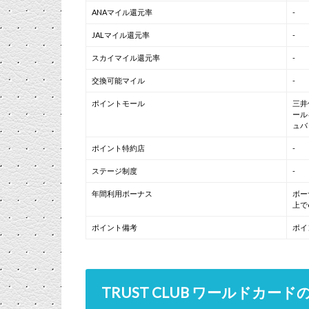
ANAマイル還元率
-
JALマイル還元率
-
スカイマイル還元率
-
交換可能マイル
-
ポイントモール
三井
ール
ュバ
ポイント特約店
-
ステージ制度
-
年間利用ボーナス
ボー
上で
ポイント備考
ポイ
TRUST CLUB ワールドカー