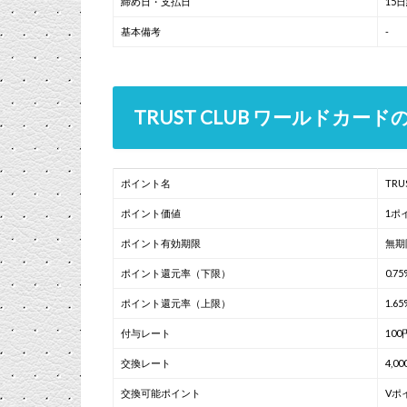
締め日・支払日
15
基本備考
-
TRUST CLUB ワールドカ
ポイント名
TR
ポイント価値
1ポ
ポイント有効期限
無期
ポイント還元率（下限）
0.75
ポイント還元率（上限）
1.65
付与レート
10
交換レート
4,
交換可能ポイント
Vポ