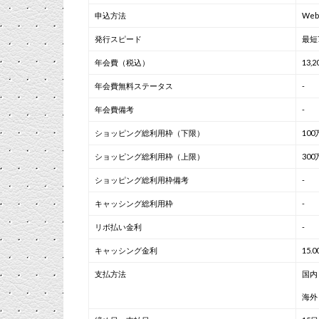
申込方法
We
発行スピード
最短
年会費（税込）
13,
年会費無料ステータス
-
年会費備考
-
ショッピング総利用枠（下限）
100
ショッピング総利用枠（上限）
300
ショッピング総利用枠備考
-
キャッシング総利用枠
-
リボ払い金利
-
キャッシング金利
15.
支払方法
国内
海外