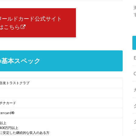
UB ワールドカード公式サイト
はこちら
ドの基本スペック
住友トラストクラブ
チナカード
tercard®
歳以上
400万円以上
に安定した継続的な収入のある方