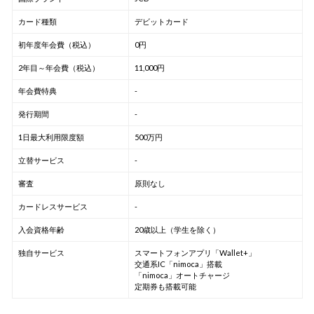
カード種類
デビットカード
初年度年会費（税込）
0円
2年目～年会費（税込）
11,000円
年会費特典
-
発行期間
-
1日最大利用限度額
500万円
立替サービス
-
審査
原則なし
カードレスサービス
-
入会資格年齢
20歳以上（学生を除く）
独自サービス
スマートフォンアプリ「Wallet+」
交通系IC「nimoca」搭載
「nimoca」オートチャージ
定期券も搭載可能