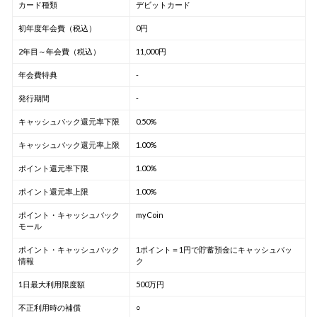
カード種類
デビットカード
初年度年会費（税込）
0円
2年目～年会費（税込）
11,000円
年会費特典
-
発行期間
-
キャッシュバック還元率下限
0.50%
キャッシュバック還元率上限
1.00%
ポイント還元率下限
1.00%
ポイント還元率上限
1.00%
ポイント・キャッシュバック
myCoin
モール
ポイント・キャッシュバック
1ポイント＝1円で貯蓄預金にキャッシュバッ
情報
ク
1日最大利用限度額
500万円
不正利用時の補償
○