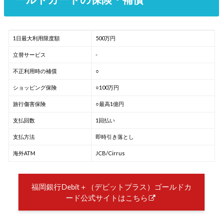
1日最大利用限度額
500万円
立替サービス
-
不正利用時の補償
○
ショッピング保険
○100万円
旅行傷害保険
○最高1億円
支払回数
1回払い
支払方法
即時引き落とし
海外ATM
JCB/Cirrus
福岡銀行Debit＋（デビットプラス）ゴールドカ
ード公式サイトはこちら