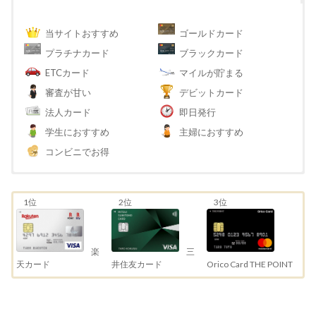
当サイトおすすめ
ゴールドカード
プラチナカード
ブラックカード
ETCカード
マイルが貯まる
審査が甘い
デビットカード
法人カード
即日発行
学生におすすめ
主婦におすすめ
コンビニでお得
1位
2位
3位
三
楽
井住友カード
天カード
Orico Card THE POINT