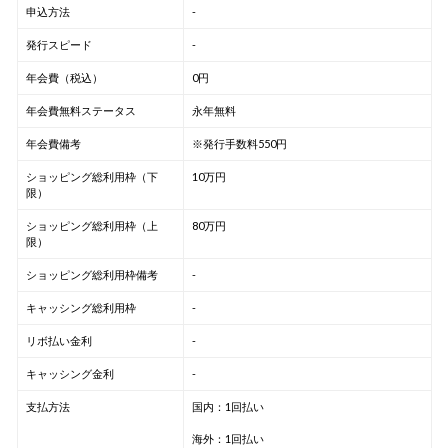
申込方法
-
発行スピード
-
年会費（税込）
0円
年会費無料ステータス
永年無料
年会費備考
※発行手数料550円
ショッピング総利用枠（下
10万円
限）
ショッピング総利用枠（上
80万円
限）
ショッピング総利用枠備考
-
キャッシング総利用枠
-
リボ払い金利
-
キャッシング金利
-
支払方法
国内：1回払い
海外：1回払い