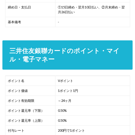
締め日・支払日
①15日締め・翌月10日払い、②月末締め・翌
月26日払い
基本備考
-
三井住友銀聯カードのポイント・マイ
ル・電子マネー
ポイント名
Vポイント
ポイント価値
1ポイント1円
ポイント有効期限
～24ヶ月
ポイント還元率（下限）
0.50%
ポイント還元率（上限）
0.50%
付与レート
200円で1ポイント