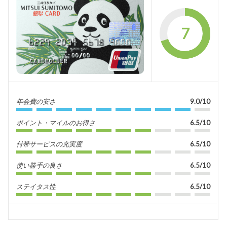
7
年会費の安さ
9.0/10
ポイント・マイルのお得さ
6.5/10
付帯サービスの充実度
6.5/10
使い勝手の良さ
6.5/10
ステイタス性
6.5/10