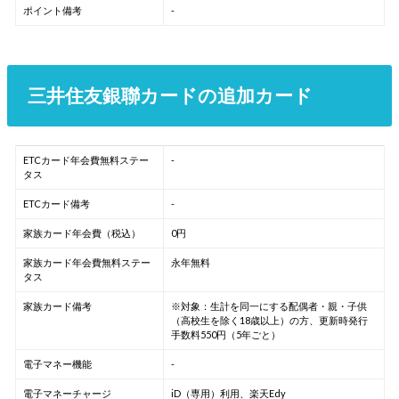
ポイント備考
-
三井住友銀聯カードの追加カード
ETCカード年会費無料ステー
-
タス
ETCカード備考
-
家族カード年会費（税込）
0円
家族カード年会費無料ステー
永年無料
タス
家族カード備考
※対象：生計を同一にする配偶者・親・子供
（高校生を除く18歳以上）の方、更新時発行
手数料550円（5年ごと）
電子マネー機能
-
電子マネーチャージ
iD（専用）利用、楽天Edy