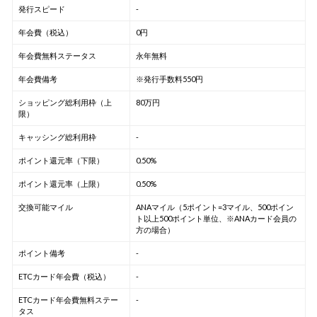
発行スピード
-
年会費（税込）
0円
年会費無料ステータス
永年無料
年会費備考
※発行手数料550円
ショッピング総利用枠（上
80万円
限）
キャッシング総利用枠
-
ポイント還元率（下限）
0.50%
ポイント還元率（上限）
0.50%
交換可能マイル
ANAマイル（5ポイント=3マイル、500ポイン
ト以上500ポイント単位、※ANAカード会員の
方の場合）
ポイント備考
-
ETCカード年会費（税込）
-
ETCカード年会費無料ステー
-
タス