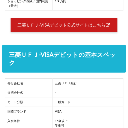
ショッピング保険／国内利用
100万円
（最大）
三菱ＵＦＪ-VISAデビット公式サイトはこちら
三菱ＵＦＪ-VISAデビットの基本スペッ
ク
発行会社名
三菱ＵＦＪ銀行
提携会社名
-
カード分類
一般カード
国際ブランド
VISA
入会条件
15歳以上
学生可