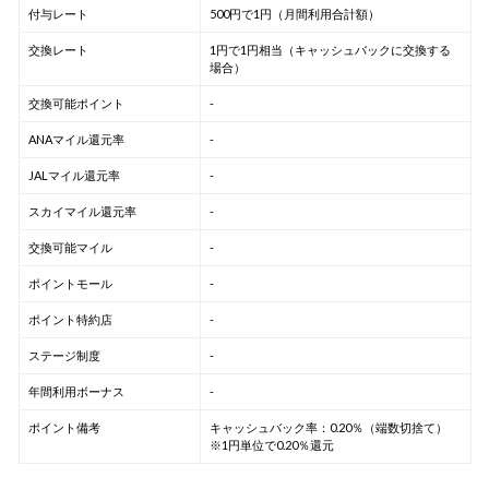
付与レート
500円で1円（月間利用合計額）
交換レート
1円で1円相当（キャッシュバックに交換する
場合）
交換可能ポイント
-
ANAマイル還元率
-
JALマイル還元率
-
スカイマイル還元率
-
交換可能マイル
-
ポイントモール
-
ポイント特約店
-
ステージ制度
-
年間利用ボーナス
-
ポイント備考
キャッシュバック率：0.20％（端数切捨て）
※1円単位で0.20％還元