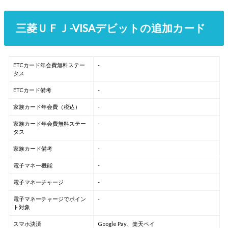
三菱ＵＦＪ-VISAデビットの追加カード
ETCカード年会費無料ステー
-
タス
ETCカード備考
-
家族カード年会費（税込）
-
家族カード年会費無料ステー
-
タス
家族カード備考
-
電子マネー機能
-
電子マネーチャージ
-
電子マネーチャージでポイン
-
ト対象
スマホ決済
Google Pay、楽天ペイ