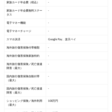
家族カード年会費（税込）
-
家族カード年会費無料ステー
-
タス
電子マネー機能
-
電子マネーチャージ
-
スマホ決済
Google Pay、楽天ペイ
海外旅行傷害保険付帯種類
-
海外旅行傷害保険家族特約
-
海外旅行傷害保険／死亡後遺
-
障害（最大）
国内旅行傷害保険自動付帯
-
（最大）
国内旅行傷害保険／死亡後遺
-
障害（最大）
ショッピング保険／海外利用
100万円
（最大）