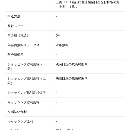
三菱ＵＦＪ銀行に普通預金口座をお持ちの方
（中学生は除く）
申込方法
-
発行スピード
-
年会費（税込）
0円
年会費無料ステータス
永年無料
年会費備考
-
ショッピング総利用枠（下
決済口座の残高範囲内
限）
ショッピング総利用枠（上
決済口座の残高範囲内
限）
ショッピング総利用枠備考
-
キャッシング総利用枠
-
リボ払い金利
-
キャッシング金利
-