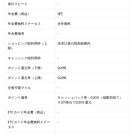
発行スピード
-
年会費（税込）
0円
年会費無料ステータス
永年無料
年会費備考
-
ショッピング総利用枠（上
決済口座の残高範囲内
限）
キャッシング総利用枠
-
ポイント還元率（下限）
0.20%
ポイント還元率（上限）
0.20%
交換可能マイル
-
ポイント備考
キャッシュバック率：0.20％（端数切捨て）
※1円単位で0.20％還元
ETCカード年会費（税込）
-
ETCカード年会費無料ステー
-
タス