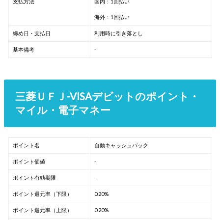
支払方法
国内：1回払い
海外：1回払い
締め日・支払日
利用時に引き落とし
基本備考
-
三菱ＵＦＪ-VISAデビットのポイント・
マイル・電子マネー
ポイント名
自動キャッシュバック
ポイント価値
-
ポイント有効期限
-
ポイント還元率（下限）
0.20%
ポイント還元率（上限）
0.20%